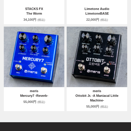
STACKS FX
Limetone Audio
The Worm
LimetoneBASE
34,100円
22,000円
(税込)
(税込)
meris
meris
Mercury7 -Reverb-
Ottobit Jr. -A Maniacal Little
Machine-
55,000円
(税込)
55,000円
(税込)