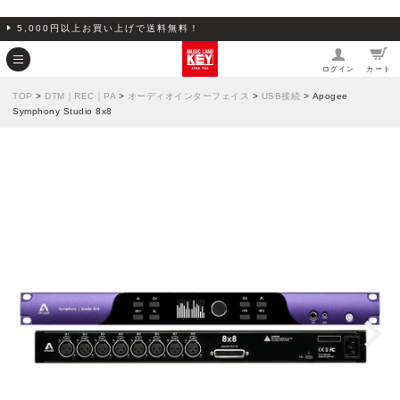
5,000円以上お買い上げで送料無料！
ログイン
カート
TOP
>
DTM｜REC｜PA
>
オーディオインターフェイス
>
USB接続
> Apogee
Symphony Studio 8x8