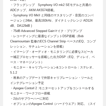
・フラッグシップ Symphony I/O mk2 SEモデルと共通の
ADCチップ、AKM AK5574搭載。
・Symphony I/O MkII と同様のマスタリング・音質のコンバ
ージョン ( 24bit、最高192kHz、ダイナミックレンジ AD124
dB、DA129dB )
・75dB Advanced Stepped Gainマイク・プリアンプ
・レコーディングに最適なインプットDSP搭載（Bob
Clearmountain 監修のECS Channel Strip ベースのEQ、コンプ
レッション、サチュレーションを搭載）
・イマーシブ・オーディオ・モニタリングに必要なスピーカ
ー補正プロセッサーを搭載した出力DSP（EQ、ディレイ、ベ
ース・マネージメント）
・モニター・キャリブレーション&コントロール：ステレオ、
5.1.2
・将来のアップデートで外部キャリブレーション・ツールと
インテグレーション予定
・Apogee Contorl 2 :モニターセットアップをコントールする
モニター・ワークフロー搭載
・2台のサブウーハーに対応
・オプションのApogee Control（ハードウエア）対応。（スイ