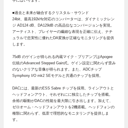
手にはいります。
■過去と未来が融合するクリスタル・サウンド
24bit、最高192kHz対応のコンバーターは、ダイナミックレン
ジ AD124 dB、DA129dB の高品位なコンバージョンを実現。
アーティスト、プレイヤーの繊細な表現を正確に伝え、ナチ
ュラルで忠実性に優れたDA変換が正確なモニタリングを提供
します。
75dB のゲインが得られる内蔵マイク・プリアンプはApogee
伝統のAdvanced Stepped Gain式。ゲイン設定に関わらず歪み
のないクリアな音像が得られます。また、ADCチップ
Symphony I/O mk2 SEモデルと共通のチップを採用。
DACには、最新のESS Sabre チップを採用。ラインアウトと
ヘッドフォンアウト、それぞれにに独立したチップを搭載。
余裕の駆動がDACの性能を最大限に引き出します。加えて、
ゼロオーム・ヘッドフォンアウトを2機搭載。ヘッドフォンの
種類に関わらず、低歪で理想的なモニタリングを提供しま
す。