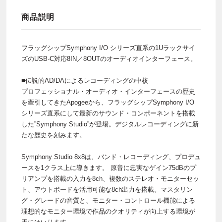
商品説明
フラッグシップSymphony I/O シリーズ直系の1Uラックサイ
ズのUSB-C対応8IN／8OUTのオーディオインターフェース。
■伝説的AD/DAによるレコーディングの中核
プロフェッショナル・オーディオ・インターフェースの歴史
を牽引してきたApogeeから、フラッグシップSymphony I/O
シリーズ直系にして最新のサウンド・コンポーネントを搭載
した”Symphony Studio”が登場。デジタルレコーディングに新
たな歴史を刻みます。
Symphony Studio 8x8は、バンド・レコーディング、プロデュ
ースを1クラス上に導きます。 原音に忠実なゲイン75dBのプ
リアンプを搭載の入力を8ch、複数のステレオ・モニターセッ
ト、アウトボードを活用可能な8ch出力を搭載。マスタリン
グ・グレードの音質と、モニター・コントロール機能による
理想的なモニター環境で作品のクオリティが向上する環境が