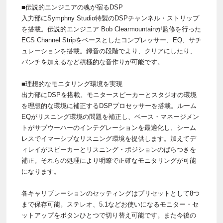
■伝説的エンジニアの魂が宿るDSP
入力部にSymphny Studio特製のDSPチャンネル・ストリップ
を搭載。伝説的エンジニア Bob Clearmountainが監修を行った
ECS Channel Stripをベースとしたコンプレッサー、EQ、サチ
ュレーションを搭載。録音の段階でより、クリアにしたり、
パンチを加えるなど積極的な音作りが可能です。
■理想的なモニタリング環境を実現
出力部にDSPを搭載。モニタースピーカーとスタジオの環境
を理想的な環境に補正するDSPプロセッサーを搭載。ルーム
EQがリスニング環境の問題を補正し、ベース・マネージメン
トがサブウーハーのインテグレーションを最適化し、シーム
レスでイマーシブなリスニング環境を提供します。加えてデ
ィレイがスピーカーとリスニング・ポジションのばらつきを
補正。それらの処理により明瞭で正確なモニタリングが可能
になります。
各キャリブレーションのセッティングはプリセットとして8つ
まで保存可能。ステレオ、5.1などお使いになるモニター・セ
ットアップをボタンひとつで切り替え可能です。また今後の