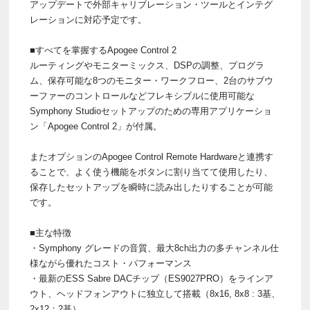
アップデートで外部キャリブレーション・ツールとインテグ
レーションに対応予定です。
■すべてを掌握するApogee Control 2
ルーティングやモニターミックス、DSPの調整、プログラ
ム、保存可能な8つのモニター・ワークフロー、2台のサブウ
ーファーのコントロールなどフレキシブルに使用可能な
Symphony Studioセットアップのための専用アプリケーショ
ン「Apogee Control 2」が付属。
またオプションのApogee Control Remote Hardwareと連携す
ることで、よく使う機能をボタンに割り当てて使用したり、
保存したセットアップを瞬時に読み出したりすることが可能
です。
■主な特徴
・Symphony グレードの音質、最大8ch出力の多チャンネル仕
様ながら優れたコスト・パフォーマンス
・最新のESS Sabre DACチップ（ES9027PRO）をラインア
ウト、ヘッドフォンアウトに独立して搭載（8x16, 8x8 : 3基、
2x12：2基）