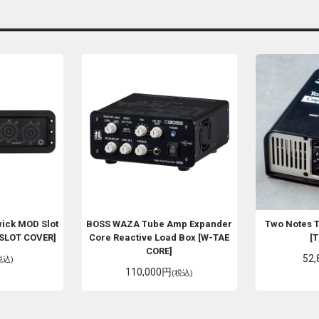
wick
MOD Slot
BOSS
WAZA Tube Amp Expander
Two Notes
T
 SLOT COVER]
Core Reactive Load Box [W-TAE
[
CORE]
52
税込)
110,000円
(税込)