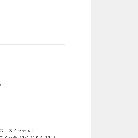
2
・スイッチ x 1
（2x12” & 4x12” /