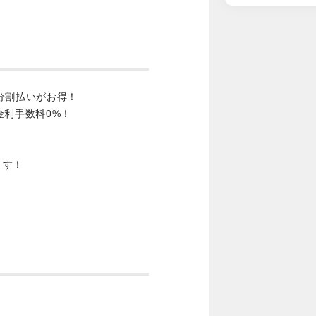
分割払いがお得！
金利手数料0%！
ます！