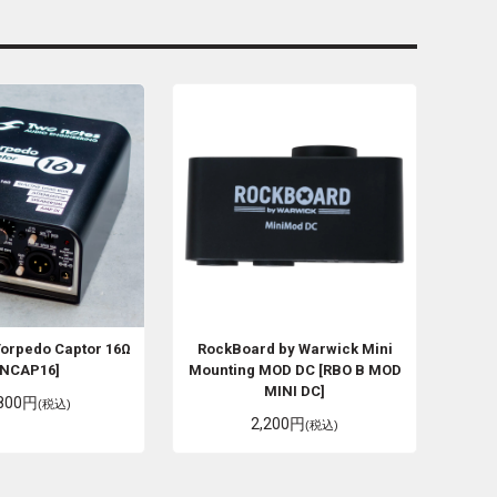
orpedo Captor 16Ω
RockBoard by Warwick
Mini
TNCAP16]
Mounting MOD DC [RBO B MOD
MINI DC]
,800円
(税込)
2,200円
(税込)