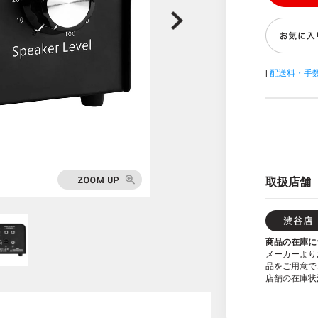
[
配送料・手
取扱店舗
商品の在庫に
メーカーより
品をご用意で
店舗の在庫状