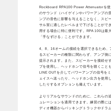
Rockboard RPA100 Power Atten
のサウンド（ハイゲインやパワーアンプの
ンプの音色に影響を与えることなく、スピ
サル室に適したレベルまで下げることがで
用する場合に特に便利です。RPA 100は最
「手なずける」ことができます。
4、8、16オームの接続を選択できるため
るスピーカーの種類に関わらず、アンプ側
提示されます。また、スピーカーを接続せ
プを使用し、ヘッドホンで信号を聴くことも可
LINE OUTを介してパワーアンプの信号
ェイスへ送ったり、ヘッドホン出力を使用
したりするオプションも備えています。
よりリアルなサウンドのために、これらの
ュレーションを適用できます。練習の際には、
ディオ機器からバッキングトラックやドラ