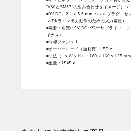
"V30とSM57"の組み合わせをイメージ） x 
■9V DC、2.1 x 5.5 mm バレルプラ
ン/DI/ライン出力動作のための入力電圧）
■電源：別売の9V DCパワーサプライユニット（
イナス）
■冷却ファン x 1
■オーバーロード（過負荷）LED x 1
■寸法（L x W x H）：180 x 160 x 1
■重量：1545 g