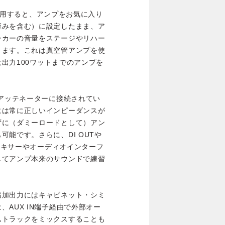
uatorを使用すると、アンプをお気に入り
歪みを含む）に設定したまま、ア
ーカーの音量をステージやリハー
きます。これは真空管アンプを使
大出力100ワットまでのアンプを
、アッテネーターに接続されてい
には常に正しいインピーダンスが
ずに（ダミーロードとして）アン
能です。さらに、DI OUTや
をミキサーやオーディオインターフ
してアンプ本来のサウンドで練習
追加出力にはキャビネット・シミ
AUX IN端子経由で外部オー
ムトラックをミックスすることも