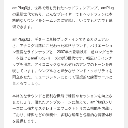
amPlug3は、世界で最も売れたヘッドフォンアンプ、amPlug
の最新世代であり、どんなプレイヤーでもヘッドフォンに本
格的なサウンドをシームレスに実現し、いつでもどこでも練
習できます。
amPlug3は、ギターに直接プラグ・インできるカジュアル
さ、アナログ回路にこだわった本格サウンド、バリエーショ
ン豊富なラインナップと、2007年の登場以来、超ロングセラ
ーを続けるamPlugシリーズの第3世代です。幅広いラインナ
ップを用意、アイコニックなそれぞれのアンプのトーンを再
現しています。シンプルさと豊かなサウンド・クオリティを
両立させた、ミュージシャンにとって理想的な練習ツールと
言えるでしょう。
本格的なサウンドと便利な機能で練習やセッションを向上さ
せましょう。優れたアンプのトーンに加えて、amPlug3シリ
ーズには強力なステレオ・エフェクトとリズム機能を内蔵し
ており、練習などの演奏中、多彩な編集と包括的な音響体験
を提供します。