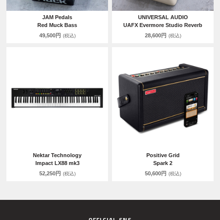
JAM Pedals
UNIVERSAL AUDIO
Red Muck Bass
UAFX Evermore Studio Reverb
49,500円
28,600円
(税込)
(税込)
Nektar Technology
Positive Grid
Impact LX88 mk3
Spark 2
52,250円
50,600円
(税込)
(税込)
OFFICIAL SNS