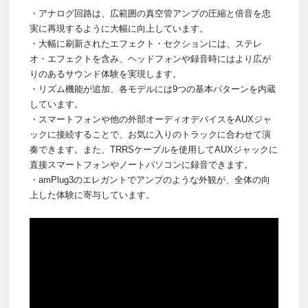
・アナログ回路は、広範囲の真空管アンプの圧縮と倍音を忠
実に再現するように大幅に向上しています。
・大幅に刷新されたエフェクト・セクションには、ステレ
オ・エフェクトを含み、ヘッドフォンや録音時にはより広が
りのあるサウンド体験を実現します。
・リズム機能が追加、各モデルには9つの基本パターンを内蔵
しています。
・スマートフォンや他の外部オーディオデバイスをAUXジャ
ックに接続することで、お気に入りのトラックに合わせて演
奏できます。また、TRRSケーブルを使用してAUXジャックに
直接スマートフォンやノートパソコンに録音できます。
・amPlug3のエレガントでアンプのような外観が、全体の向
上した体験に寄与しています。