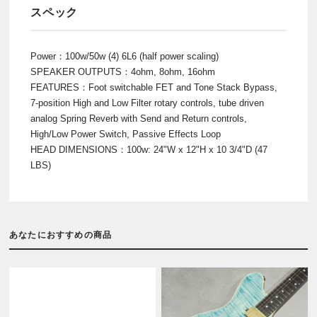
スペック
Power：100w/50w (4) 6L6 (half power scaling)
SPEAKER OUTPUTS：4ohm, 8ohm, 16ohm
FEATURES：Foot switchable FET and Tone Stack Bypass,
7-position High and Low Filter rotary controls, tube driven
analog Spring Reverb with Send and Return controls,
High/Low Power Switch, Passive Effects Loop
HEAD DIMENSIONS：100w: 24"W x 12"H x 10 3/4"D (47
LBS)
あなたにおすすめの商品