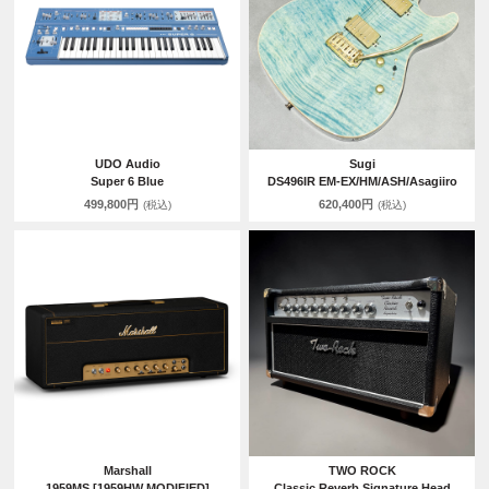
UDO Audio
Sugi
Super 6 Blue
DS496IR EM-EX/HM/ASH/Asagiiro
499,800円
620,400円
(税込)
(税込)
Marshall
TWO ROCK
1959MS [1959HW MODIFIED]
Classic Reverb Signature Head