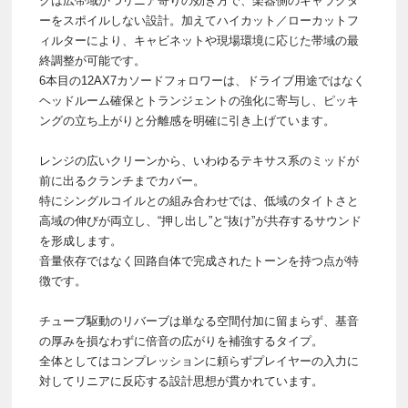
クは広帯域かつリニア寄りの効き方で、楽器側のキャラクタ
ーをスポイルしない設計。加えてハイカット／ローカットフ
ィルターにより、キャビネットや現場環境に応じた帯域の最
終調整が可能です。
6本目の12AX7カソードフォロワーは、ドライブ用途ではなく
ヘッドルーム確保とトランジェントの強化に寄与し、ピッキ
ングの立ち上がりと分離感を明確に引き上げています。
レンジの広いクリーンから、いわゆるテキサス系のミッドが
前に出るクランチまでカバー。
特にシングルコイルとの組み合わせでは、低域のタイトさと
高域の伸びが両立し、“押し出し”と“抜け”が共存するサウンド
を形成します。
音量依存ではなく回路自体で完成されたトーンを持つ点が特
徴です。
チューブ駆動のリバーブは単なる空間付加に留まらず、基音
の厚みを損なわずに倍音の広がりを補強するタイプ。
全体としてはコンプレッションに頼らずプレイヤーの入力に
対してリニアに反応する設計思想が貫かれています。