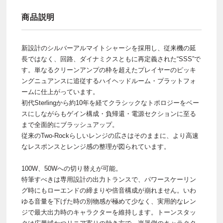
商品説明
新設計のシルバーアルマイトシャーシを採用し、従来機の延
長ではなく、回路、ダイナミクスともに再定義された“SSS”で
す。単なるクリーンアンプの枠を超えたプレイヤーのピッキ
ングニュアンスに追従するハイヘッドルーム・プラットフォ
ームに仕上がっています。
初代Sterlingから約10年を経てクラシックなトポロジーをベー
スにしながらもゲイン構成・負帰還・電源セクションに至る
まで全面的にブラッシュアップ。
従来のTwo-Rockらしいレンジの広さはそのままに、より高速
なレスポンスとレンジ感の整理が図られています。
100W、50Wへの切り替えが可能。
特筆すべきは専用設計の出力トランスで、パワースケーリン
グ時にもローエンドの締まりや倍音構成が崩れません。いわ
ゆる音量を下げた時の別物感が極めて少なく、実用的なレン
ジで最大出力時のキャラクターを維持します。トーンスタッ