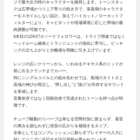
ジで最大出力時のキャラクターを維持します。トーンスタッ
クは広帯域かつリニア寄りの効き方で、楽器側のキャラクタ
ーをスポイルしない設計。加えてハイカット／ローカットフ
ィルターにより、キャビネットや現場環境に応じた帯域の最
終調整が可能です。
6本目の12AX7カソードフォロワーは、ドライブ用途ではなく
ヘッドルーム確保とトランジェントの強化に寄与し、ピッキ
ングの立ち上がりと分離感を明確に引き上げています。
レンジの広いクリーンから、いわゆるテキサス系のミッドが
前に出るクランチまでカバー。
特にシングルコイルとの組み合わせでは、低域のタイトさと
高域の伸びが両立し、“押し出し”と“抜け”が共存するサウンド
を形成します。
音量依存ではなく回路自体で完成されたトーンを持つ点が特
徴です。
チューブ駆動のリバーブは単なる空間付加に留まらず、基音
の厚みを損なわずに倍音の広がりを補強するタイプ。
全体としてはコンプレッションに頼らずプレイヤーの入力に
対してリニアに反応する設計思想が貫かれています。