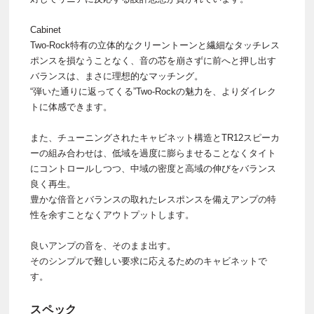
Cabinet
Two-Rock特有の立体的なクリーントーンと繊細なタッチレス
ポンスを損なうことなく、音の芯を崩さずに前へと押し出す
バランスは、まさに理想的なマッチング。
“弾いた通りに返ってくる”Two-Rockの魅力を、よりダイレク
トに体感できます。
また、チューニングされたキャビネット構造とTR12スピーカ
ーの組み合わせは、低域を過度に膨らませることなくタイト
にコントロールしつつ、中域の密度と高域の伸びをバランス
良く再生。
豊かな倍音とバランスの取れたレスポンスを備えアンプの特
性を余すことなくアウトプットします。
良いアンプの音を、そのまま出す。
そのシンプルで難しい要求に応えるためのキャビネットで
す。
スペック