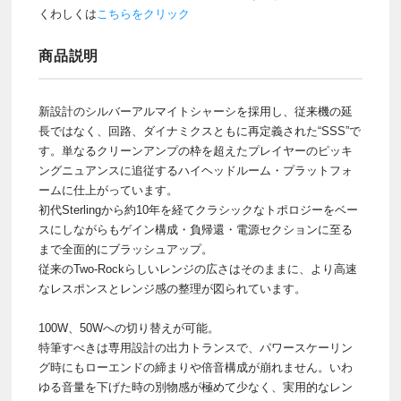
くわしくは
こちらをクリック
商品説明
新設計のシルバーアルマイトシャーシを採用し、従来機の延
長ではなく、回路、ダイナミクスともに再定義された“SSS”で
す。単なるクリーンアンプの枠を超えたプレイヤーのピッキ
ングニュアンスに追従するハイヘッドルーム・プラットフォ
ームに仕上がっています。
初代Sterlingから約10年を経てクラシックなトポロジーをベー
スにしながらもゲイン構成・負帰還・電源セクションに至る
まで全面的にブラッシュアップ。
従来のTwo-Rockらしいレンジの広さはそのままに、より高速
なレスポンスとレンジ感の整理が図られています。
100W、50Wへの切り替えが可能。
特筆すべきは専用設計の出力トランスで、パワースケーリン
グ時にもローエンドの締まりや倍音構成が崩れません。いわ
ゆる音量を下げた時の別物感が極めて少なく、実用的なレン