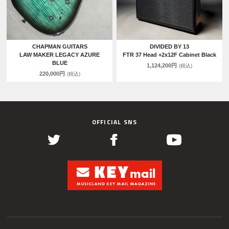
CHAPMAN GUITARS
DIVIDED BY 13
LAW MAKER LEGACY AZURE
FTR 37 Head +2x12F Cabinet Black
BLUE
1,124,200円
(税込)
220,000円
(税込)
OFFICIAL SNS