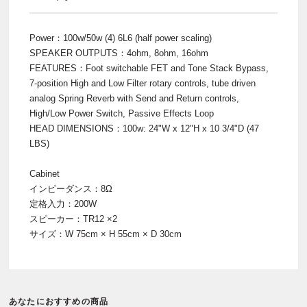
Power：100w/50w (4) 6L6 (half power scaling)
SPEAKER OUTPUTS：4ohm, 8ohm, 16ohm
FEATURES：Foot switchable FET and Tone Stack Bypass,
7-position High and Low Filter rotary controls, tube driven
analog Spring Reverb with Send and Return controls,
High/Low Power Switch, Passive Effects Loop
HEAD DIMENSIONS：100w: 24"W x 12"H x 10 3/4"D (47
LBS)
Cabinet
インピーダンス：8Ω
定格入力：200W
スピーカー：TR12 ×2
サイズ：W 75cm × H 55cm × D 30cm
あなたにおすすめの商品