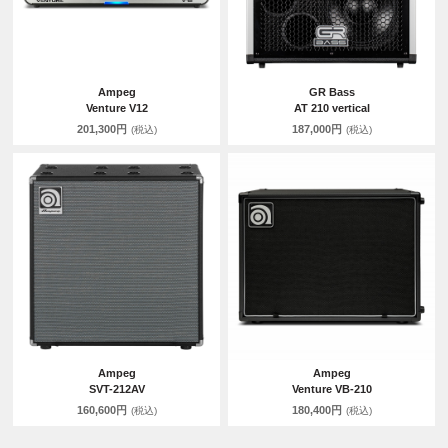
Ampeg
GR Bass
Venture V12
AT 210 vertical
201,300円
187,000円
(税込)
(税込)
Ampeg
Ampeg
SVT-212AV
Venture VB-210
160,600円
180,400円
(税込)
(税込)