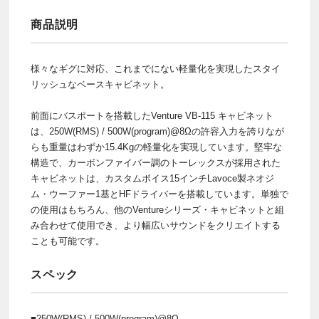
商品説明
様々なギグに対応、これまでにない軽量化を実現したスタイ
リッシュなベースキャビネット。
前面にバスポートを搭載したVenture VB-115 キャビネット
は、250W(RMS) / 500W(program)@8Ωの許容入力を誇りなが
らも重量はわずか15.4Kgの軽量化を実現しています。堅牢な
構造で、カーボンファイバー調のトーレックスが採用された
キャビネットは、カスタムボイス15インチLavoce製ネオジ
ム・ウーファー1基とHFドライバーを搭載しています。単独で
の使用はもちろん、他のVentureシリーズ・キャビネットと組
み合わせて使用でき、より幅広いサウンドをクリエイトする
ことも可能です。
スペック
■250W(RMS) / 500W(program)@8Ω