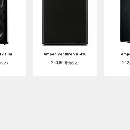
12 slim
Ampeg
Venture VB-410
Amp
250,800円
242
(税込)
(税込)