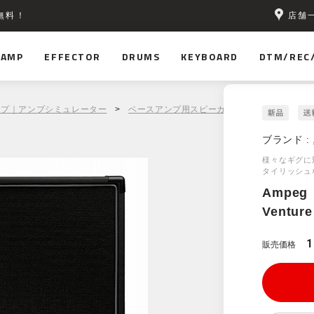
店舗
無料！
AMP
EFFECTOR
DRUMS
KEYBOARD
DTM/REC
ンプ｜アンプシミュレーター
>
ベースアンプ用スピーカーキャビネット
> Am
ブランド :
様々なギグに
タイリッシュ
Ampeg
Venture
1
販売価格