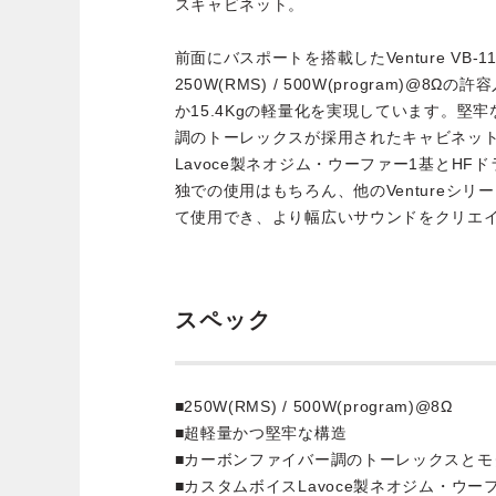
スキャビネット。
前面にバスポートを搭載したVenture VB-
250W(RMS) / 500W(program)@
か15.4Kgの軽量化を実現しています。堅
調のトーレックスが採用されたキャビネット
Lavoce製ネオジム・ウーファー1基とH
独での使用はもちろん、他のVentureシ
て使用でき、より幅広いサウンドをクリエ
スペック
■250W(RMS) / 500W(program)@8Ω
■超軽量かつ堅牢な構造
■カーボンファイバー調のトーレックスとモダ
■カスタムボイスLavoce製ネオジム・ウー