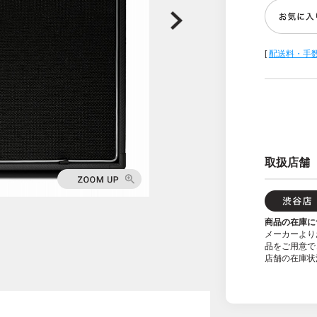
[
配送料・手
取扱店舗
商品の在庫に
メーカーより
品をご用意で
店舗の在庫状