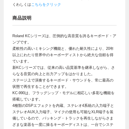
くわしくは
こちらをクリック
商品説明
Roland KCシリーズは、圧倒的な高音質を誇るキーボード・ア
ンプです。
柔軟性の高いミキシング機能と、優れた耐久性により、20年
以上にわたり世界中のキーボーディストから絶大な信頼を得
ています。
新KCシリーズでは、従来の高い品質基準を継承しながら、さ
らなる音質の向上と出力アップをはかりました。
ステージ上で演奏するキーボード・サウンドを、常に最高の
状態で再生することができます。
KC-990は、フラッグシップ・モデルに相応しい多彩な機能を
搭載しています。
4種類のDSPエフェクトを内蔵、ステレオ4系統の入力端子と
ステレオAUX入力端子、マイクの使用も可能なXLR端子を装
備しているので、バッキング・トラックを再生しながらさま
ざまな楽器を一度に操るキーボーディストは、一台でシステ