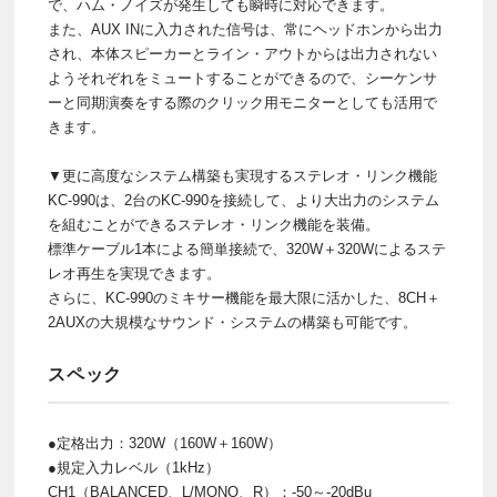
で、ハム・ノイズが発生しても瞬時に対応できます。
また、AUX INに入力された信号は、常にヘッドホンから出力
され、本体スピーカーとライン・アウトからは出力されない
ようそれぞれをミュートすることができるので、シーケンサ
ーと同期演奏をする際のクリック用モニターとしても活用で
きます。
▼更に高度なシステム構築も実現するステレオ・リンク機能
KC-990は、2台のKC-990を接続して、より大出力のシステム
を組むことができるステレオ・リンク機能を装備。
標準ケーブル1本による簡単接続で、320W＋320Wによるステ
レオ再生を実現できます。
さらに、KC-990のミキサー機能を最大限に活かした、8CH＋
2AUXの大規模なサウンド・システムの構築も可能です。
スペック
●定格出力：320W（160W＋160W）
●規定入力レベル（1kHz）
CH1（BALANCED、L/MONO、R）：-50～-20dBu