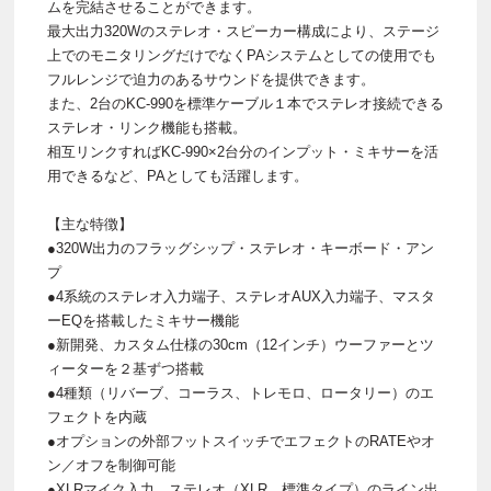
ムを完結させることができます。
最大出力320Wのステレオ・スピーカー構成により、ステージ
上でのモニタリングだけでなくPAシステムとしての使用でも
フルレンジで迫力のあるサウンドを提供できます。
また、2台のKC-990を標準ケーブル１本でステレオ接続できる
ステレオ・リンク機能も搭載。
相互リンクすればKC-990×2台分のインプット・ミキサーを活
用できるなど、PAとしても活躍します。
【主な特徴】
●320W出力のフラッグシップ・ステレオ・キーボード・アン
プ
●4系統のステレオ入力端子、ステレオAUX入力端子、マスタ
ーEQを搭載したミキサー機能
●新開発、カスタム仕様の30cm（12インチ）ウーファーとツ
ィーターを２基ずつ搭載
●4種類（リバーブ、コーラス、トレモロ、ロータリー）のエ
フェクトを内蔵
●オプションの外部フットスイッチでエフェクトのRATEやオ
ン／オフを制御可能
●XLRマイク入力、ステレオ（XLR、標準タイプ）のライン出