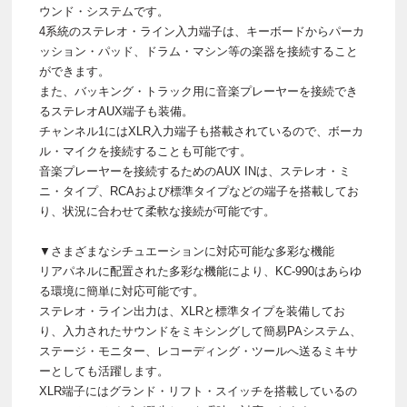
ウンド・システムです。
4系統のステレオ・ライン入力端子は、キーボードからパーカ
ッション・パッド、ドラム・マシン等の楽器を接続すること
ができます。
また、バッキング・トラック用に音楽プレーヤーを接続でき
るステレオAUX端子も装備。
チャンネル1にはXLR入力端子も搭載されているので、ボーカ
ル・マイクを接続することも可能です。
音楽プレーヤーを接続するためのAUX INは、ステレオ・ミ
ニ・タイプ、RCAおよび標準タイプなどの端子を搭載してお
り、状況に合わせて柔軟な接続が可能です。
▼さまざまなシチュエーションに対応可能な多彩な機能
リアパネルに配置された多彩な機能により、KC-990はあらゆ
る環境に簡単に対応可能です。
ステレオ・ライン出力は、XLRと標準タイプを装備してお
り、入力されたサウンドをミキシングして簡易PAシステム、
ステージ・モニター、レコーディング・ツールへ送るミキサ
ーとしても活躍します。
XLR端子にはグランド・リフト・スイッチを搭載しているの