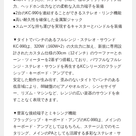
力、ヘッドホン出力などの柔軟な入出力端子を装備
●2台のKC-990を連結することができるステレオ・リンク機能
●高い耐久性を確保した金属製ジャック
●スムーズな持ち運びを実現するキャスターとハンドルを装備
▼タイトでパンチのあるフルレンジ・ステレオ・サウンド
KC-990は、320W（160W×2）の大出力に加え、新規に専用設
計されたカスタム仕様の30cm（12インチ）のウーファーとホ
ーン・ツィーターを2基ずつ搭載しており、パワフルなフルレ
ンジ・ステレオ・サウンドを再生するKCシリーズのフラッグ
シップ・キーボード・アンプです。
安定した動作が生み出す、歪みのないタイトでパンチのある
低音域により、88鍵盤のピアノやオルガン、シンセサイザ
ー、リズム・マシンなど、レンジの広い楽器のサウンドを余
すことなく表現できます。
▼豊富な接続端子とミキシング機能
フラッグシップ・キーボード・アンプのKC-990は、メインの
キーボード・アンプとしてはもちろん、ステージ上でのモニ
タリング、メインのPAとしても活躍する多彩なステレオ・サ