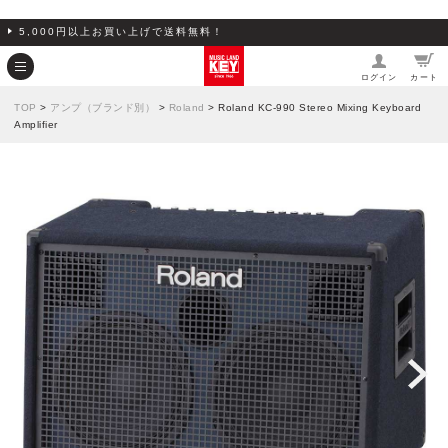
5,000円以上お買い上げで送料無料！
ログイン
カート
TOP
>
アンプ（ブランド別）
>
Roland
> Roland KC-990 Stereo Mixing Keyboard
Amplifier