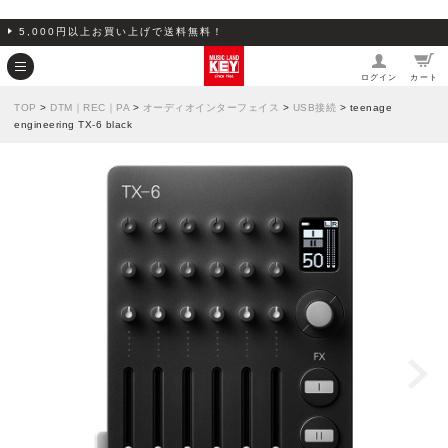
5,000円以上お買い上げで送料無料！
ログイン
カート
TOP
>
DTM｜REC｜PA
>
オーディオインターフェイス
>
USB接続
> teenage
engineering TX-6 black