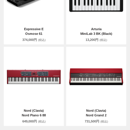
Expressive E
Arturia
Osmose 61
MiniLab 3 BK (Black)
374,000円
13,200円
(税込)
(税込)
Nord (Clavia)
Nord (Clavia)
Nord Piano 6 88
Nord Grand 2
649,000円
731,500円
(税込)
(税込)