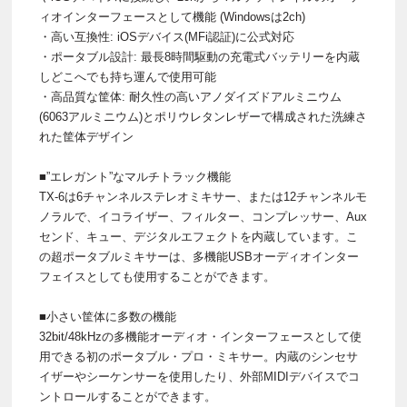
ィオインターフェースとして機能 (Windowsは2ch)
・高い互換性: iOSデバイス(MFi認証)に公式対応
・ポータブル設計: 最長8時間駆動の充電式バッテリーを内蔵
しどこへでも持ち運んで使用可能
・高品質な筐体: 耐久性の高いアノダイズドアルミニウム
(6063アルミニウム)とポリウレタンレザーで構成された洗練さ
れた筐体デザイン
■”エレガント”なマルチトラック機能
TX-6は6チャンネルステレオミキサー、または12チャンネルモ
ノラルで、イコライザー、フィルター、コンプレッサー、Aux
センド、キュー、デジタルエフェクトを内蔵しています。こ
の超ポータブルミキサーは、多機能USBオーディオインター
フェイスとしても使用することができます。
■小さい筐体に多数の機能
32bit/48kHzの多機能オーディオ・インターフェースとして使
用できる初のポータブル・プロ・ミキサー。内蔵のシンセサ
イザーやシーケンサーを使用したり、外部MIDIデバイスでコ
ントロールすることができます。