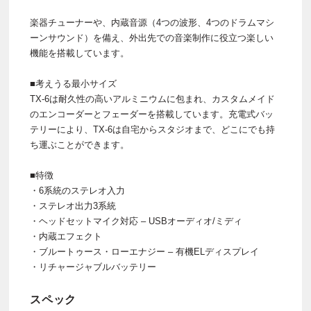
楽器チューナーや、内蔵音源（4つの波形、4つのドラムマシ
ーンサウンド）を備え、外出先での音楽制作に役立つ楽しい
機能を搭載しています。
■考えうる最小サイズ
TX-6は耐久性の高いアルミニウムに包まれ、カスタムメイド
のエンコーダーとフェーダーを搭載しています。充電式バッ
テリーにより、TX-6は自宅からスタジオまで、どこにでも持
ち運ぶことができます。
■特徴
・6系統のステレオ入力
・ステレオ出力3系統
・ヘッドセットマイク対応 – USBオーディオ/ミディ
・内蔵エフェクト
・ブルートゥース・ローエナジー – 有機ELディスプレイ
・リチャージャブルバッテリー
スペック