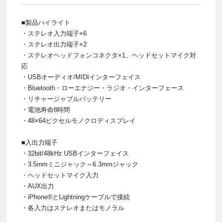
■製品ハイライト
・ステレオ入力端子×6
・ステレオ出力端子×2
・ステレオヘッドフォンコネクタ×1、ヘッドセットマイク対
応
・USBオーディオ/MIDIインターフェイス
・Bluetooth・ローエナジー・ラジオ・インターフェース
・リチャージャブルバッテリー
・電池寿命8時間
・48×64ピクセルモノクロディスプレイ
■入出力端子
・32bit/48kHz USBインターフェイス
・3.5mmミニジャック～6.3mmジャック
・ヘッドセットマイク入力
・AUX出力
・iPhone®とLightningケーブルで接続
・各入力はステレオまたはモノラル