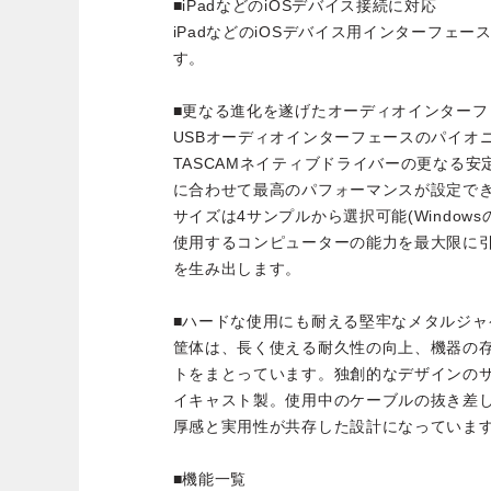
■iPadなどのiOSデバイス接続に対応
iPadなどのiOSデバイス用インターフェ
す。
■更なる進化を遂げたオーディオインターフ
USBオーディオインターフェースのパイオ
TASCAMネイティブドライバーの更なる
に合わせて最高のパフォーマンスが設定で
サイズは4サンプルから選択可能(Windows
使用するコンピューターの能力を最大限に
を生み出します。
■ハードな使用にも耐える堅牢なメタルジャ
筐体は、長く使える耐久性の向上、機器の
トをまとっています。独創的なデザインの
イキャスト製。使用中のケーブルの抜き差
厚感と実用性が共存した設計になっていま
■機能一覧