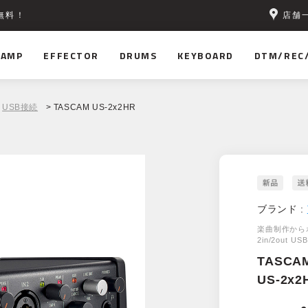
店舗
無料！
AMP
EFFECTOR
DRUMS
KEYBOARD
DTM/REC
USB接続
> TASCAM US-2x2HR
ブランド :
楽曲制作から
2in/2out
TASCA
US-2x2