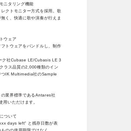
モニタリング機能
イレクトモニター方式を採用。歌
が無く、快適に歌や演奏が行えま
トウェア
ソフトウェアをバンドルし、制作
ase LE/Cubasis LE 3
クラス品質の2,000種類のイン
ultimedia社のSample
業界標準であるAntares社
料でご使用いただけます。
日数について
"xxx days left" と残存日数が表
Eそのものの使用期限ではなく、