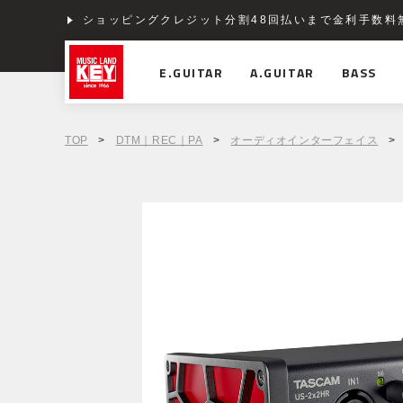
ショッピングクレジット分割48回払いまで金利手数料
E.GUITAR
A.GUITAR
BASS
TOP
>
DTM｜REC｜PA
>
オーディオインターフェイス
>