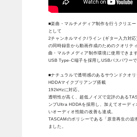
■楽曲・マルチメディア制作を行うクリエ
として
2チャンネルマイク/ライン (ギター入力対
の同時録音から動画作成のためのクオリテ
曲・マルチメディア制作環境に使用できま
USB Type-C端子を採用しUSBバスパワ
■ナチュラルで透明感のあるサウンドクオリティ、
HDDAマイクプリアンプ搭載
192kHzに対応。
透明性が高く、超低ノイズで定評のあるTA
ンプUltra HDDAを採用し、加えてオー
いオーディオ性能の改善も達成。
TASCAMのポリシーである「原音再生の
ました。