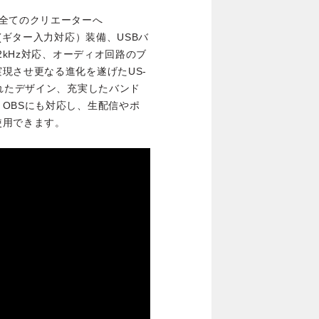
全てのクリエーターへ
(ギター入力対応）装備、USBバ
2kHz対応、オーディオ回路のブ
現させ更なる進化を遂げたUS-
されたデザイン、充実したバンド
OBSにも対応し、生配信やポ
使用できます。