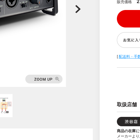
2
販売価格
[
配送料・手
取扱店舗
商品の在庫に
メーカーより