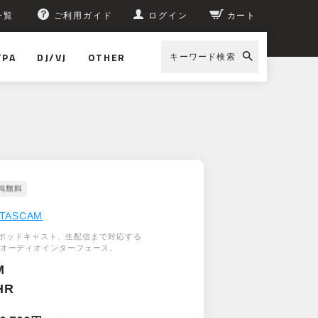
一覧
ご利用ガイド
ログイン
カート
/PA
DJ/VJ
OTHER
キーワード検索
TASCAM
ポッドキャスト、生配信まで対応する
 USBオーディオインターフェース。
M
HR