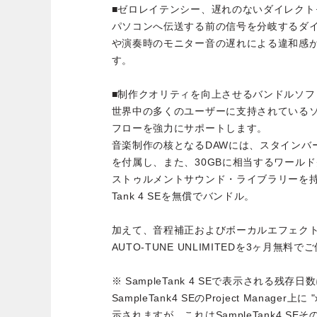
■ゼロレイテンシー、遅れのないダイレクト
パソコンへ伝送する前の信号を分岐するダ
や演奏時のモニター音の遅れによる違和感
す。
■制作クオリティを向上させるバンドルソフ
世界中の多くのユーザーに支持されている
フローを強力にサポートします。
音楽制作の核となるDAWには、スタインバーク社Cub
を付属し、また、30GBに相当するワールド
ストゥルメントサウンド・ライブラリーを持つIK M
Tank 4 SEを無償でバンドル。
加えて、音程補正およびボーカルエフェクトの
AUTO-TUNE UNLIMITEDを3ヶ月無
※ SampleTank 4 SEで表示される残存
SampleTank4 SEのProject Manager上に 
示されますが、これはSampleTank4 S