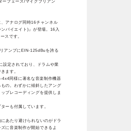
ンターフェース/マイクプリアン
、アナログ同時16チャンネル
ィーンバイエイト)』が登場。16入
ェースです。
アンプにEIN-125dBuを誇る
Bに設定されており、ドラムや業
できます。
S-4x4同様に著名な音楽制作機器
るもの。わずかに傾斜したアング
トップレコーディングを提供しま
プターも付属しています。
始にあたり避けられないのがドラ
ーズに音楽制作が開始できるよ