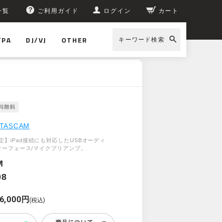
一覧
ご利用ガイド
ログイン
カート
/PA
DJ/VJ
OTHER
キーワード検索
TASCAM
定】iPad接続にも対応したUSBオーディ
ンターフェース/マイクプリアンプ。
M
08
6,000円
(税込)