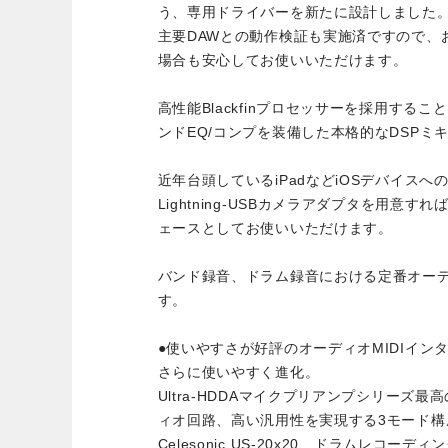
う、専用ドライバーを新たに設計しました
主要DAWとの動作検証も実施済ですので、
場合も安心してお使いいただけます。
高性能Blackfinプロセッサーを採用する
ンドEQ/コンプを装備した本格的なDSPミ
近年台頭しているiPadなどiOSデバイスへの
Lightning-USBカメラアダプタを用意す
ェースとしてお使いいただけます。
バンド録音、ドラム録音における定番オー
す。
●使いやすさが好評のオーディオMIDIインターフ
さらに使いやすく進化。
Ultra-HDDAマイクプリアンプシリーズ
ィオ回路、高い汎用性を実現する3モード構
Celesonic US-20x20、ドラムレコ