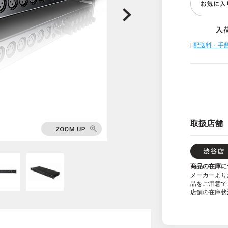
[
配送料・手
取扱店舗
商品の在庫に
メーカーより
品をご用意で
店舗の在庫状