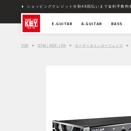
ショッピングクレジット分割48回払いまで金利手数料
E.GUITAR
A.GUITAR
BASS
TOP
>
DTM｜REC｜PA
>
オーディオインターフェイス
>