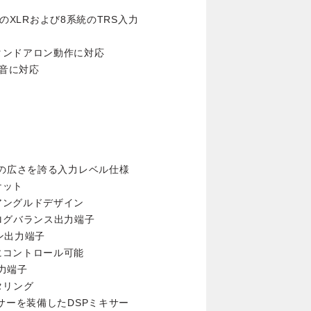
統のXLRおよび8系統のTRS入力
タンドアロン動作に対応
録音に対応
Bの広さを誇る入力レベル仕様
ケット
アングルドデザイン
ログバランス出力端子
ホン出力端子
にコントロール可能
出力端子
タリング
サーを装備したDSPミキサー