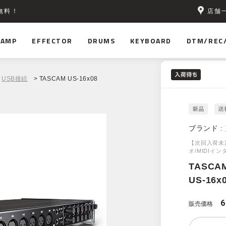
店舗
無料！
AMP
EFFECTOR
DRUMS
KEYBOARD
DTM/REC
USB接続
> TASCAM US-16x08
ブランド :
【次回入荷未
オ/MIDIイ
TASCA
US-16x
6
販売価格