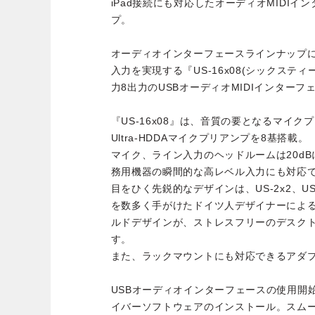
iPad接続にも対応したオーディオMIDIイ
プ。
オーディオインターフェースラインナップに
入力を実現する『US-16x08(シックステ
力8出力のUSBオーディオMIDIインターフ
『US-16x08』は、音質の要となるマイクプリ
Ultra-HDDAマイクプリアンプを8基搭載。
マイク、ライン入力のヘッドルームは20d
務用機器の瞬間的な高レベル入力にも対応
目をひく先鋭的なデザインは、US-2x2、U
を数多く手がけたドイツ人デザイナーによ
ルドデザインが、ストレスフリーのデスク
す。
また、ラックマウントにも対応できるアダ
USBオーディオインターフェースの使用開
イバーソフトウェアのインストール。スム