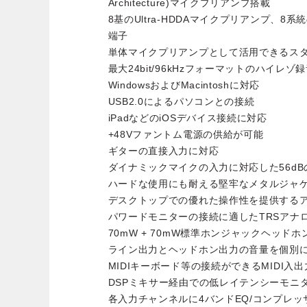
Architecture)マイクプリアンプ搭載
8基のUltra-HDDAマイクプリアンプ、8系
端子
単体マイクプリアンプとして活用できるス
最大24bit/96kHzフォーマットのハイレゾ
WindowsおよびMacintoshに対応
USB2.0によるパソコンとの接続
iPadなどのiOSデバイス接続に対応
+48Vファントム電源の供給が可能
ギターの直接入力に対応
ダイナミックマイクの入力に対応した56d
ハードな使用にも耐える堅牢なメタルジャ
デスクトップでの優れた操作性を提供する
パワードモニターの接続に適したTRSアナ
70mW + 70mW標準ホンジャックヘッド
ライン出力とヘッドホン出力の音量を個別
MIDIキーボード等の接続ができるMIDI入
DSPミキサー経由での低レイテンシーモニ
各入力チャンネルに4バンドEQ/コンプレッ