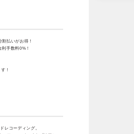
分割払いがお得！
金利手数料0%！
ます！
ンドレコーディング。