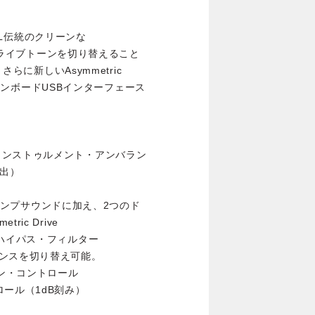
SSL伝統のクリーンな
とドライブトーンを切り替えること
さらに新しいAsymmetric
続、オンボードUSBインターフェース
/DI インストゥルメント・アンバラン
検出）
プリアンプサウンドに加え、2つのド
tric Drive
、ハイパス・フィルター
ンスを切り替え可能。
イン・コントロール
ール（1dB刻み）