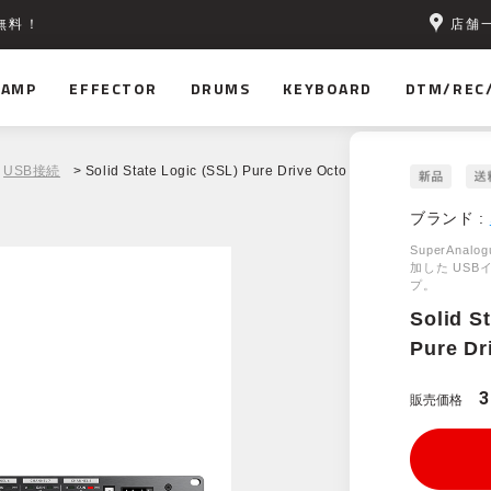
店舗
無料！
AMP
EFFECTOR
DRUMS
KEYBOARD
DTM/REC
USB接続
> Solid State Logic (SSL) Pure Drive Octo
ブランド :
SuperAn
加した US
プ。
Solid S
Pure Dr
3
販売価格