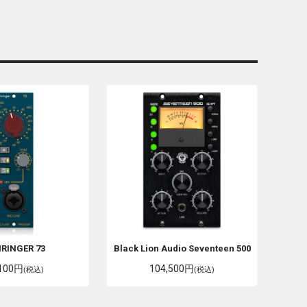
HRINGER
73
Black Lion Audio
Seventeen 500
,100円
104,500円
(税込)
(税込)