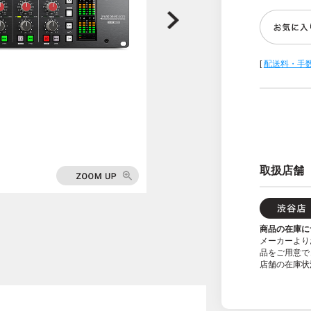
[
配送料・手
取扱店舗
商品の在庫に
メーカーより
品をご用意で
店舗の在庫状