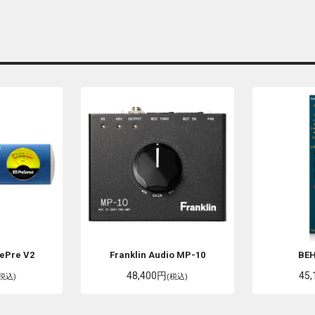
ePre V2
Franklin Audio
MP-10
BE
48,400円
45
(税込)
(税込)