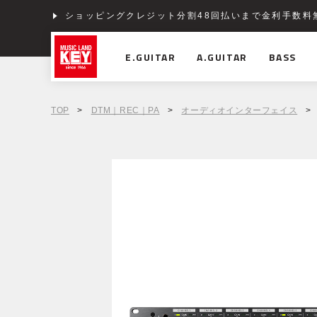
ショッピングクレジット分割48回払いまで金利手数料
E.GUITAR
A.GUITAR
BASS
TOP
>
DTM｜REC｜PA
>
オーディオインターフェイス
>