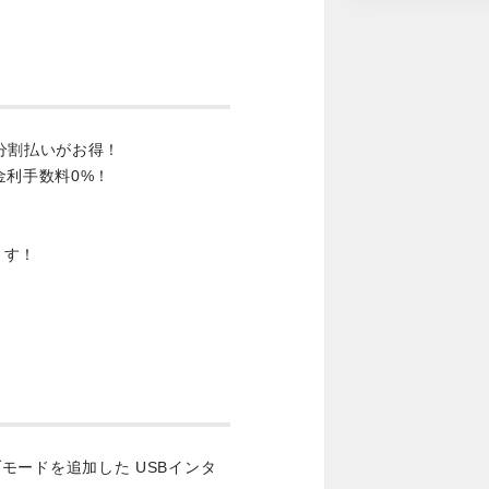
分割払いがお得！
金利手数料0%！
ます！
イブモードを追加した USBインタ