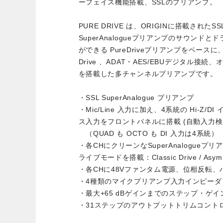
ーフェイス機能搭載、SSLのプリアンプ。
PURE DRIVE は、ORIGINに搭載された
SuperAnalogueプリアンプのサウンド
ができる PureDriveプリアンプをベースに、
Drive 、ADAT・AES/EBUデジタル接
を搭載した多チャンネルプリアンプです。
・SSL SuperAnalogue プリアンプ
・Mic/Line 入力に加え、4系統の Hi-Z
ス入力をフロントパネルに搭載 (自動入力
（QUAD も OCTO も DI 入力は4系統）
・各CHにクリーンなSuperAnalogue
ライブモードを搭載：Classic Drive / Asymme
・各CHに48Vファンタム電源、位相反転
・4種類のマイクプリアンプ入力インピーダ
・最大+65 dBゲインまでのステップ・ゲ
・31ステップのアウトプットトリムコントロ