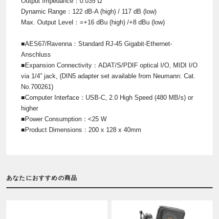
Output Impedance：0.035 Ω
Dynamic Range：122 dB-A (high) / 117 dB (low)
Max. Output Level：=+16 dBu (high) /+8 dBu (low)
■AES67/Ravenna：Standard RJ-45 Gigabit-Ethernet-
Anschluss
■Expansion Connectivity：ADAT/S/PDIF optical I/O, MIDI I/O
via 1/4” jack, (DIN5 adapter set available from Neumann: Cat.
No.700261)
■Computer Interface：USB-C, 2.0 High Speed (480 MB/s) or
higher
■Power Consumption：<25 W
■Product Dimensions：200 x 128 x 40mm
あなたにおすすめの商品