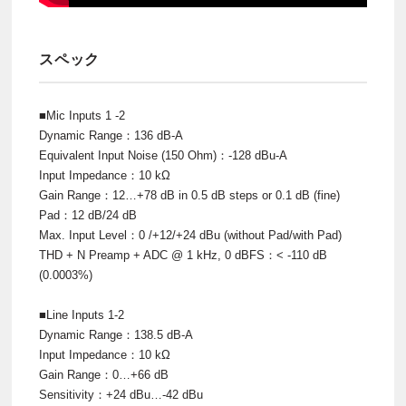
スペック
■Mic Inputs 1 -2
Dynamic Range：136 dB-A
Equivalent Input Noise (150 Ohm)：-128 dBu-A
Input Impedance：10 kΩ
Gain Range：12…+78 dB in 0.5 dB steps or 0.1 dB (fine)
Pad：12 dB/24 dB
Max. Input Level：0 /+12/+24 dBu (without Pad/with Pad)
THD + N Preamp + ADC @ 1 kHz, 0 dBFS：< -110 dB
(0.0003%)
■Line Inputs 1-2
Dynamic Range：138.5 dB-A
Input Impedance：10 kΩ
Gain Range：0…+66 dB
Sensitivity：+24 dBu…-42 dBu