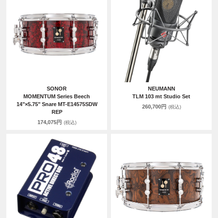
SONOR
NEUMANN
MOMENTUM Series Beech
TLM 103 mt Studio Set
14"×5.75" Snare MT-E14575SDW
260,700円
(税込)
REP
174,075円
(税込)