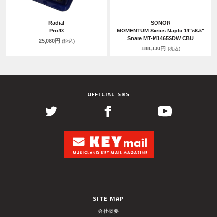
Radial
SONOR
Pro48
MOMENTUM Series Maple 14"×6.5"
Snare MT-M1465SDW CBU
25,080円
(税込)
188,100円
(税込)
OFFICIAL SNS
SITE MAP
会社概要