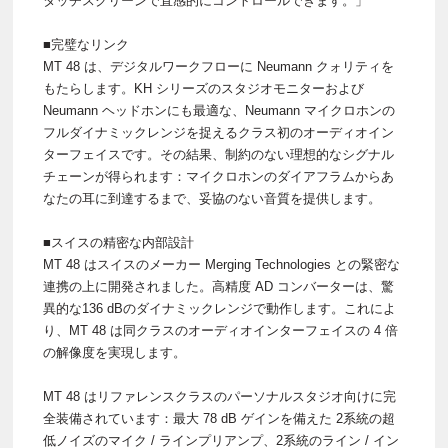
タッチスクリーンで直感的にコントロールできます。」
■完璧なリンク
MT 48 は、デジタルワークフローに Neumann クォリティを
もたらします。KH シリーズのスタジオモニターおよび
Neumann ヘッドホンにも最適な、Neumann マイクロホンの
フルダイナミックレンジを捉えるクラス初のオーディオイン
ターフェイスです。その結果、制約のない理想的なシグナル
チェーンが得られます：マイクロホンのダイアフラムからあ
なたの耳に到達するまで、妥協のない音質を提供します。
■スイスの精密な内部設計
MT 48 はスイスのメーカー Merging Technologies との緊密な
連携の上に開発されました。高精度 AD コンバーターは、驚
異的な136 dBのダイナミックレンジで動作します。これによ
り、MT 48 は同クラスのオーディオインターフェイスの 4 倍
の解像度を実現します。
MT 48 はリファレンスクラスのパーソナルスタジオ向けに完
全装備されています：最大 78 dB ゲインを備えた 2系統の超
低ノイズのマイク / ラインプリアンプ、2系統のライン / イン