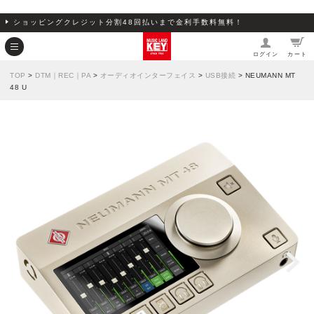
ショッピングクレジット分割48回払いまで金利手数料無料！
ログイン
カート
TOP
>
DTM｜REC｜PA
>
オーディオインターフェイス
>
USB接続
> NEUMANN MT
48 U