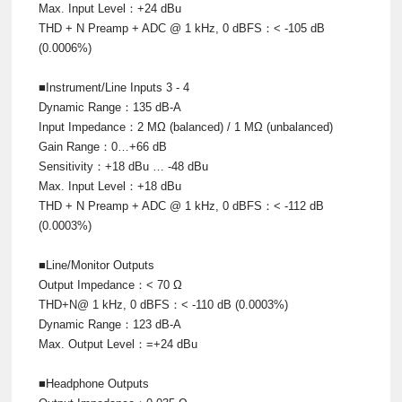
Max. Input Level：+24 dBu
THD + N Preamp + ADC @ 1 kHz, 0 dBFS：< -105 dB
(0.0006%)
■Instrument/Line Inputs 3 - 4
Dynamic Range：135 dB-A
Input Impedance：2 MΩ (balanced) / 1 MΩ (unbalanced)
Gain Range：0…+66 dB
Sensitivity：+18 dBu … -48 dBu
Max. Input Level：+18 dBu
THD + N Preamp + ADC @ 1 kHz, 0 dBFS：< -112 dB
(0.0003%)
■Line/Monitor Outputs
Output Impedance：< 70 Ω
THD+N@ 1 kHz, 0 dBFS：< -110 dB (0.0003%)
Dynamic Range：123 dB-A
Max. Output Level：=+24 dBu
■Headphone Outputs