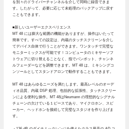
を別々のドライバーチャンネルを介して同時に録音できま
す。したがって、必要に応じて未処理のバックアップに戻す
こともできます。
■新しいユーザーエクスペリエンス
MT 48 には膨大な範囲の機能がありますが、操作はいたって
簡単です。すべての設定は、内蔵のタッチスクリーンを介し
てデバイス自体で行うことができます。ワンタッチで完璧な
モニターミックスが可能です！コンピュータのミキサーソフ
トウェアに切り替えることなく、指でパンポット、チャンネ
ルフェーダーなどを調整できます。MT 48 は、ミキシングコ
ンソールとしてスタンドアロンで動作することもできます。
MT 48 はあらゆるニーズを満たします。最高レベルのオーデ
ィオ品質、内蔵 DSP 処理、包括的な拡張性、タッチスクリー
ンによる便利な操作。MT 48はNeumann の理想的なシグナル
チェーンの欠けている１ピースであり、マイクロホン、スピ
ーカー、ヘッドホンを接続して完璧なスタジオを作り上げま
す。
・136 dB のダイナミックレンジを備えたクラス最高の AD コ