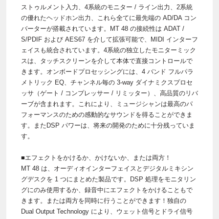
ストゥルメント入力、4系統のモニター / ライン出力、2系統
の優れたヘッドホン出力、これら全てに最先端の AD/DA コン
バーターが搭載されています。MT 48 の接続性は ADAT /
S/PDIF および AES67 を介して拡張可能で、MIDI インターフ
ェイスも統合されています。4系統の独立したモニターミック
スは、タッチスクリーンを介して本体で直接コントロールで
きます。オンボードプロセッシングには、4 バンド フルパラ
メトリック EQ、チャンネル毎の 3-way ダイナミクスプロセ
ッサ（ゲート / コンプレッサー / リミッター）、高品質のリバ
ーブが含まれます。これにより、ミュージシャンは最高のパ
フォーマンスのための感動的なサウンドを得ることができま
す。またDSP パワーは、将来の開発のために十分残っていま
す。
■エフェクトをかけるか、かけないか、または両方！
MT 48 は、オーディオインターフェイスとデジタルミキシン
グデスクを 1 つにまとめた製品です。DSP 処理をモニタリン
グにのみ使用するか、録音中にエフェクトをかけることもで
きます。または両方を同時に行うことができます！独自の
Dual Output Technology により、ウェット信号とドライ信号