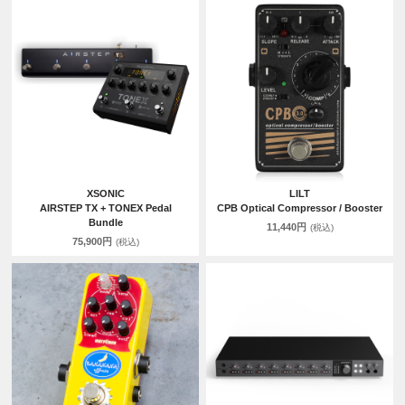
XSONIC
LILT
AIRSTEP TX + TONEX Pedal
CPB Optical Compressor / Booster
Bundle
11,440円
(税込)
75,900円
(税込)