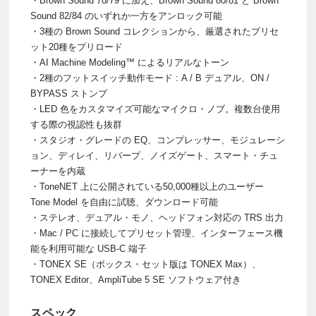
・Brown Sound 78/79 に加え、Brown Sound 80/81 と Brown
Sound 82/84 のいずれか一方をアンロック可能
・3種の Brown Sound コレクションから、厳選されたプリセ
ット20種をプリロード
・AI Machine Modeling™ によるリアルなトーン
・2種のフットスイッチ動作モード : A / B デュアル、ON /
BYPASS ストンプ
・LED 色をカスタマイズ可能なマイクロ・ノブ。複数台使用
する際の視認性も抜群
・スタジオ・グレードの EQ、コンプレッサー、モジュレーシ
ョン、ディレイ、リバーブ、ノイズゲート、スマート・チュ
ーナーを内蔵
・ToneNET 上に公開されている50,000種以上のユーザー
Tone Model を自由に試聴、ダウンロード可能
・ステレオ、デュアル・モノ、ヘッドフォン対応の TRS 出力
・Mac / PC に接続してプリセット管理、インターフェース機
能を利用可能な USB-C 端子
・TONEX SE（ボックス・セット版は TONEX Max）、
TONEX Editor、AmpliTube 5 SE ソフトウェア付き
スペック