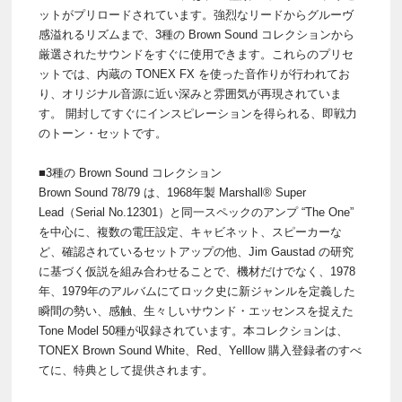
ットがプリロードされています。強烈なリードからグルーヴ
感溢れるリズムまで、3種の Brown Sound コレクションから
厳選されたサウンドをすぐに使用できます。これらのプリセ
ットでは、内蔵の TONEX FX を使った音作りが行われてお
り、オリジナル音源に近い深みと雰囲気が再現されていま
す。 開封してすぐにインスピレーションを得られる、即戦力
のトーン・セットです。
■3種の Brown Sound コレクション
Brown Sound 78/79 は、1968年製 Marshall® Super
Lead（Serial No.12301）と同一スペックのアンプ “The One”
を中心に、複数の電圧設定、キャビネット、スピーカーな
ど、確認されているセットアップの他、Jim Gaustad の研究
に基づく仮説を組み合わせることで、機材だけでなく、1978
年、1979年のアルバムにてロック史に新ジャンルを定義した
瞬間の勢い、感触、生々しいサウンド・エッセンスを捉えた
Tone Model 50種が収録されています。本コレクションは、
TONEX Brown Sound White、Red、Yelllow 購入登録者のすべ
てに、特典として提供されます。