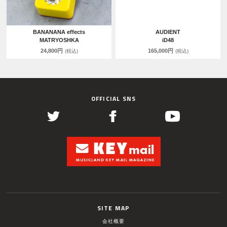
BANANANA effects
AUDIENT
MATRYOSHKA
iD48
24,800円
165,000円
(税込)
(税込)
OFFICIAL SNS
SITE MAP
会社概要