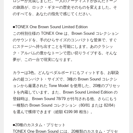
ロジーが完成しました。一人のアーティストが歩んだトーン
の旅路が、ロック・ギターの歴史そのものを変えました。そ
のすべてを、あなたの指先で感じてください。
■TONEX One Brown Sound Limited Edition
この特別仕様の TONEX One は、Brown Sound コレクション
のサウンドを、手のひらサイズのコンパクトな筐体で、すぐ
にステージへ持ち出すことを可能にします。あのクラシッ
ク・アルバムの豊かなトーンで思い切りライブする。そんな
夢が、この一台で現実になります。
カラーは3色。どんなペダルボードにもフィットする、お馴染
みの超コンパクト・サイズで、3種の Brown Sound コレクシ
ョンから厳選された Tone Model を使用した、20種のプリセッ
トを内蔵しています。また、Brown Sound Limited Edition の
登録時は、Brown Sound 78/79 が付与される他、さらにもう
一種類の Brown Sound コレクション（80/81 または 82/84）
を選んで獲得できます（総額 €199.98 相当）。
■20種のカスタム・プリセット
TONEX One Brown Sound には、20種類のカスタム・プリセ