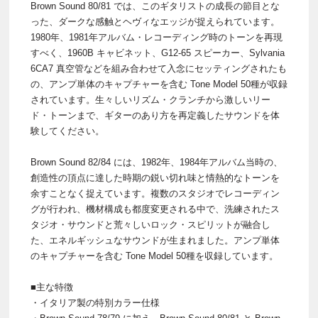
Brown Sound 80/81 では、このギタリストの成長の節目とな
った、ダークな感触とヘヴィなエッジが捉えられています。
1980年、1981年アルバム・レコーディング時のトーンを再現
すべく、1960B キャビネット、G12-65 スピーカー、Sylvania
6CA7 真空管などを組み合わせて入念にセッティングされたも
の、アンプ単体のキャプチャーを含む Tone Model 50種が収録
されています。生々しいリズム・クランチから激しいリー
ド・トーンまで、ギターのあり方を再定義したサウンドを体
験してください。
Brown Sound 82/84 には、1982年、1984年アルバム当時の、
創造性の頂点に達した時期の鋭い切れ味と情熱的なトーンを
余すことなく捉えています。複数のスタジオでレコーディン
グが行われ、機材構成も都度変更される中で、洗練されたス
タジオ・サウンドと荒々しいロック・スピリットが融合し
た、エネルギッシュなサウンドが生まれました。アンプ単体
のキャプチャーを含む Tone Model 50種を収録しています。
■主な特徴
・イタリア製の特別カラー仕様