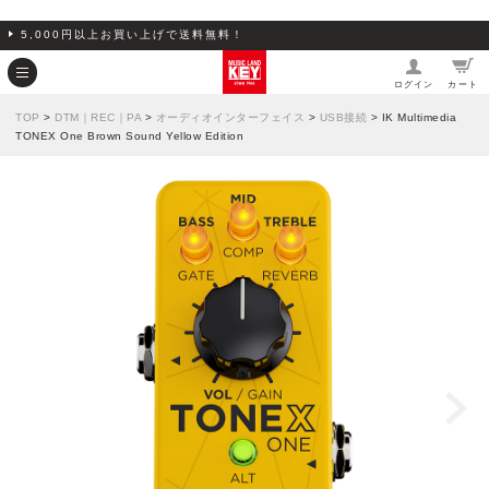
5,000円以上お買い上げで送料無料！
ログイン
カート
TOP
>
DTM｜REC｜PA
>
オーディオインターフェイス
>
USB接続
> IK Multimedia
TONEX One Brown Sound Yellow Edition