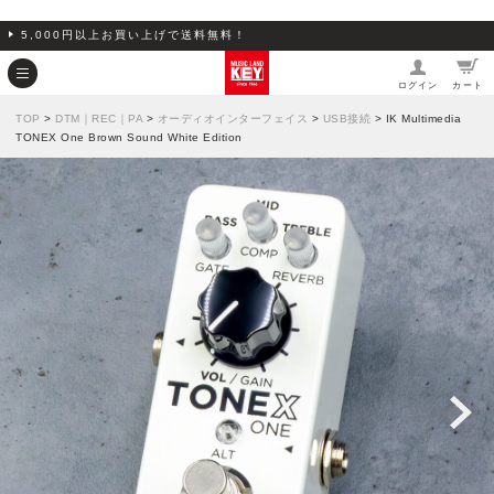
5,000円以上お買い上げで送料無料！
ログイン
カート
TOP
>
DTM｜REC｜PA
>
オーディオインターフェイス
>
USB接続
> IK Multimedia
TONEX One Brown Sound White Edition