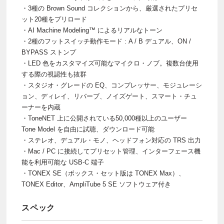
・3種の Brown Sound コレクションから、厳選されたプリセ
ット20種をプリロード
・AI Machine Modeling™ によるリアルなトーン
・2種のフットスイッチ動作モード : A / B デュアル、ON /
BYPASS ストンプ
・LED 色をカスタマイズ可能なマイクロ・ノブ。複数台使用
する際の視認性も抜群
・スタジオ・グレードの EQ、コンプレッサー、モジュレーシ
ョン、ディレイ、リバーブ、ノイズゲート、スマート・チュ
ーナーを内蔵
・ToneNET 上に公開されている50,000種以上のユーザー
Tone Model を自由に試聴、ダウンロード可能
・ステレオ、デュアル・モノ、ヘッドフォン対応の TRS 出力
・Mac / PC に接続してプリセット管理、インターフェース機
能を利用可能な USB-C 端子
・TONEX SE（ボックス・セット版は TONEX Max）、
TONEX Editor、AmpliTube 5 SE ソフトウェア付き
スペック