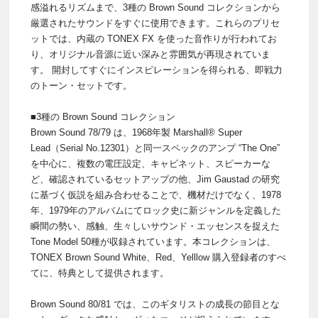
感溢れるリズムまで、3種の Brown Sound コレクションから
厳選されたサウンドをすぐに使用できます。これらのプリセ
ットでは、内蔵の TONEX FX を使った音作りが行われてお
り、オリジナル音源に近い深みと雰囲気が再現されていま
す。 開封してすぐにインスピレーションを得られる、即戦力
のトーン・セットです。
■3種の Brown Sound コレクション
Brown Sound 78/79 は、1968年製 Marshall® Super
Lead（Serial No.12301）と同一スペックのアンプ “The One”
を中心に、複数の電圧設定、キャビネット、スピーカーな
ど、確認されているセットアップの他、Jim Gaustad の研究
に基づく仮説を組み合わせることで、機材だけでなく、1978
年、1979年のアルバムにてロック史に新ジャンルを定義した
瞬間の勢い、感触、生々しいサウンド・エッセンスを捉えた
Tone Model 50種が収録されています。本コレクションは、
TONEX Brown Sound White、Red、Yelllow 購入登録者のすべ
てに、特典として提供されます。
Brown Sound 80/81 では、このギタリストの成長の節目とな