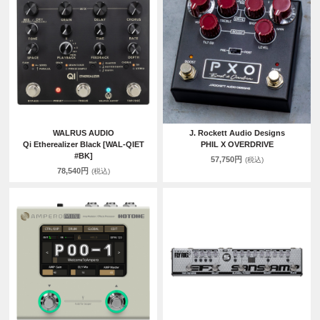
WALRUS AUDIO
J. Rockett Audio Designs
Qi Etherealizer Black [WAL-QIET
PHIL X OVERDRIVE
#BK]
57,750円
(税込)
78,540円
(税込)