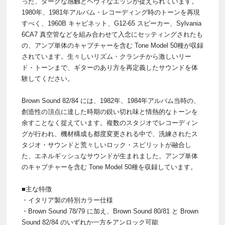
った、ダークな感触とヘヴィなエッジが捉えられています。
1980年、1981年アルバム・レコーディング時のトーンを再現
すべく、1960B キャビネット、G12-65 スピーカー、Sylvania
6CA7 真空管などを組み合わせて入念にセッティングされたも
の、アンプ単体のキャプチャーを含む Tone Model 50種が収録
されています。生々しいリズム・クランチから激しいリー
ド・トーンまで、ギターのあり方を再定義したサウンドを体
験してください。
Brown Sound 82/84 には、1982年、1984年アルバム当時の、
創造性の頂点に達した時期の鋭い切れ味と情熱的なトーンを
余すことなく捉えています。複数のスタジオでレコーディン
グが行われ、機材構成も都度変更される中で、洗練されたス
タジオ・サウンドと荒々しいロック・スピリットが融合し
た、エネルギッシュなサウンドが生まれました。アンプ単体
のキャプチャーを含む Tone Model 50種を収録しています。
■主な特徴
・イタリア製の特別カラー仕様
・Brown Sound 78/79 に加え、Brown Sound 80/81 と Brown
Sound 82/84 のいずれか一方をアンロック可能