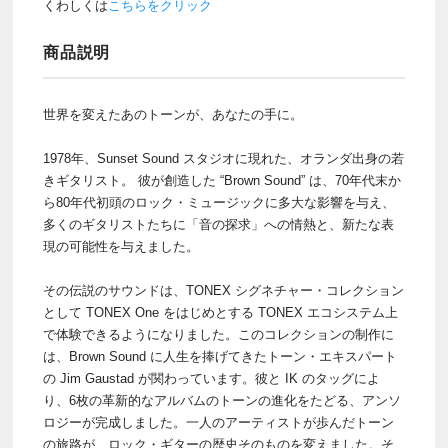
くわしくは
こちらをクリック
商品説明
世界を変えたあのトーンが、あなたの手に。
1978年、Sunset Sound スタジオに現れた、オランダ出身の若
きギタリスト。 彼が創造した “Brown Sound” は、70年代末か
ら80年代初頭のロック・ミュージックに多大な影響を与え、
多くのギタリストたちに「音の探求」への情熱と、新たな表
現の可能性を与えました。
その伝説のサウンドは、TONEX シグネチャー・コレクション
として TONEX One をはじめとする TONEX エコシステム上
で体験できるようになりました。このコレクションの制作に
は、Brown Sound に人生を捧げてきたトーン・エキスパート
の Jim Gaustad が関わっています。彼と IK のタッグによ
り、6枚の革新的なアルバムのトーンの進化をたどる、アンソ
ロジーが完成しました。一人のアーティストが歩んだトーン
の旅路が、ロック・ギターの歴史そのものを変えました。そ