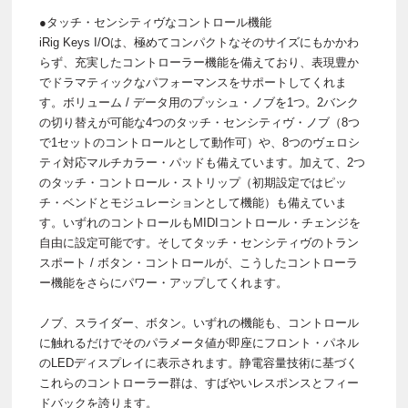
●タッチ・センシティヴなコントロール機能
iRig Keys I/Oは、極めてコンパクトなそのサイズにもかかわ
らず、充実したコントローラー機能を備えており、表現豊か
でドラマティックなパフォーマンスをサポートしてくれま
す。ボリューム / データ用のプッシュ・ノブを1つ。2バンク
の切り替えが可能な4つのタッチ・センシティヴ・ノブ（8つ
で1セットのコントロールとして動作可）や、8つのヴェロシ
ティ対応マルチカラー・パッドも備えています。加えて、2つ
のタッチ・コントロール・ストリップ（初期設定ではピッ
チ・ベンドとモジュレーションとして機能）も備えていま
す。いずれのコントロールもMIDIコントロール・チェンジを
自由に設定可能です。そしてタッチ・センシティヴのトラン
スポート / ボタン・コントロールが、こうしたコントローラ
ー機能をさらにパワー・アップしてくれます。
ノブ、スライダー、ボタン。いずれの機能も、コントロール
に触れるだけでそのパラメータ値が即座にフロント・パネル
のLEDディスプレイに表示されます。静電容量技術に基づく
これらのコントローラー群は、すばやいレスポンスとフィー
ドバックを誇ります。