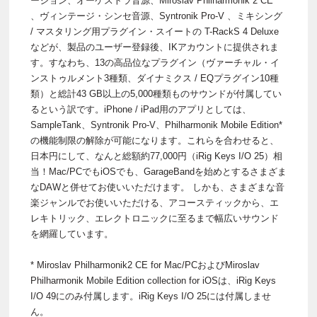
ージョン、オーケストラ音源、Miroslav Philharmonik 2 CE*
、ヴィンテージ・シンセ音源、Syntronik Pro-V 、ミキシング
/ マスタリング用プラグイン・スイートの T-RackS 4 Deluxe
などが、製品のユーザー登録後、IKアカウントに提供されま
す。すなわち、13の高品位なプラグイン（ヴァーチャル・イ
ンストゥルメント3種類、ダイナミクス / EQプラグイン10種
類）と総計43 GB以上の5,000種類ものサウンドが付属してい
るという訳です。iPhone / iPad用のアプリとしては、
SampleTank、Syntronik Pro-V、Philharmonik Mobile Edition*
の機能制限の解除が可能になります。これらを合わせると、
日本円にして、なんと総額約77,000円（iRig Keys I/O 25）相
当！Mac/PCでもiOSでも、GarageBandを始めとするさまざま
なDAWと併せてお使いいただけます。 しかも、さまざまな音
楽ジャンルでお使いいただける、アコースティックから、エ
レキトリック、エレクトロニックに至るまで幅広いサウンド
を網羅しています。
* Miroslav Philharmonik2 CE for Mac/PCおよびMiroslav
Philharmonik Mobile Edition collection for iOSは、iRig Keys
I/O 49にのみ付属します。iRig Keys I/O 25には付属しませ
ん。