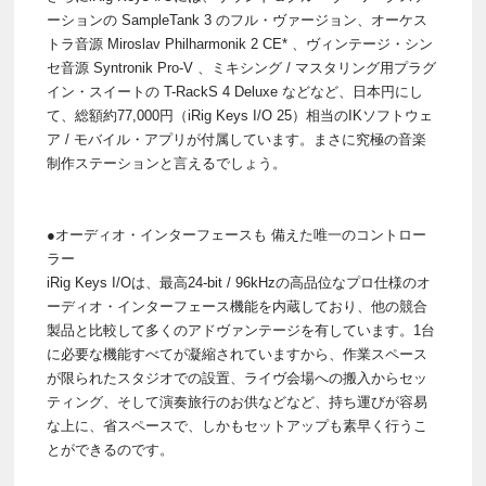
ーションの SampleTank 3 のフル・ヴァージョン、オーケス
トラ音源 Miroslav Philharmonik 2 CE* 、ヴィンテージ・シン
セ音源 Syntronik Pro-V 、ミキシング / マスタリング用プラグ
イン・スイートの T-RackS 4 Deluxe などなど、日本円にし
て、総額約77,000円（iRig Keys I/O 25）相当のIKソフトウェ
ア / モバイル・アプリが付属しています。まさに究極の音楽
制作ステーションと言えるでしょう。
●オーディオ・インターフェースも 備えた唯一のコントロー
ラー
iRig Keys I/Oは、最高24-bit / 96kHzの高品位なプロ仕様のオ
ーディオ・インターフェース機能を内蔵しており、他の競合
製品と比較して多くのアドヴァンテージを有しています。1台
に必要な機能すべてが凝縮されていますから、作業スペース
が限られたスタジオでの設置、ライヴ会場への搬入からセッ
ティング、そして演奏旅行のお供などなど、持ち運びが容易
な上に、省スペースで、しかもセットアップも素早く行うこ
とができるのです。