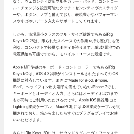
なく、ヴェロシティ対応マルチカラー・パッド、コントロー
ル・チェンジを設定可能なタッチ・センシティヴのスライダ
ーや、ボタン、ノブも備えており、表現豊かなパフォーマン
スやすばやいデータ入力をサポートしてくれます。
しかも、市場最小クラスのフル・サイズ鍵盤でもあるiRig
Keys I/O 25は、限られたスペースでの作業や持ち運びにも便
利な、コンパクトで軽量なボディを誇ります。単3乾電池での
電源供給も可能ですから、モバイル・ユースに最適です。
Apple MFi準拠のキーボード・コントローラーでもあるiRig
Keys I/Oは、iOS 4.3以降がインストールされたすべてのiOS
機器に対応しています。まさに“Made for iPod, iPhone,
iPad”。ヘッドフォン出力端子を備えていないiPhone 7でも、
キーボードとオーディオ入力、さらにはオーディオ出力まで
もが同時にご利用いただけるのです。Apple iOS機器用には
Lightning接続ケーブル、Mac/PC用にはUSB接続ケーブルが同
梱されており、箱から出したらすぐにプラグ＆プレイでお使
いいただけます。
さらにiRig Keys I/Oには、サウンド＆グルーヴ・ワークステ