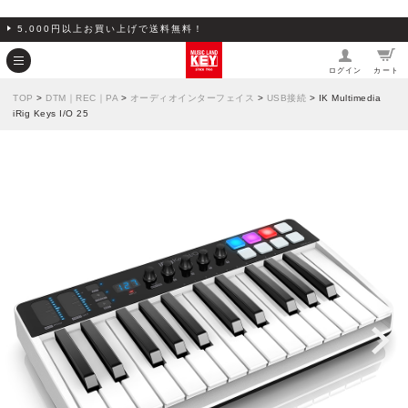
5,000円以上お買い上げで送料無料！
ログイン
カート
TOP
>
DTM｜REC｜PA
>
オーディオインターフェイス
>
USB接続
> IK Multimedia
iRig Keys I/O 25