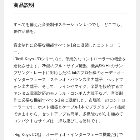
商品説明
すべてを備えた音楽制作ステーション いつでも、どこでも、
創作活動を。
音楽制作に必要な機能すべてを1台に凝縮したコントローラ
ー。
iRig® Keys I/Oシリーズは、伝統的なコントローラーの概念を
進化させます。25鍵のフル・サイズ鍵盤、最高96kHzのサン
プリング・レートに対応した24-bitのプロ仕様のオーディオ・
インターフェース、ステレオ・バランス出力端子、ヘッドフ
ォン出力端子、そして、ラインやマイク、楽器を接続するフ
ァンタム電源対応のモノラル・コンボ入力端子など、音楽制
作に必要な機能すべてを1台に凝縮した、市場唯一のコントロ
ーラーです。ホスト機器とケーブル1本でプラグ＆プレイ接続
できますから、セットアップも簡単。多機能ながらも極めて
コンパクトなサイズは、持ち運びにも便利です。
iRig Keys I/Oは、オーディオ・インターフェース機能だけで