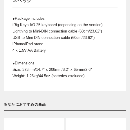
スペック
●Package includes
iRig Keys I/O 25 keyboard (depending on the version)
Lightning to Mini-DIN connection cable (60cm/23.62")
USB to Mini-DIN connection cable (60cm/23.62")
iPhone/iPad stand
4 x 1.5V AA Battery
●Dimensions
Size: 373mm/14.7" x 208mm/8.2" x 65mm/2.6"
Weight: 1.26kg/44.5oz (batteries excluded)
あなたにおすすめの商品