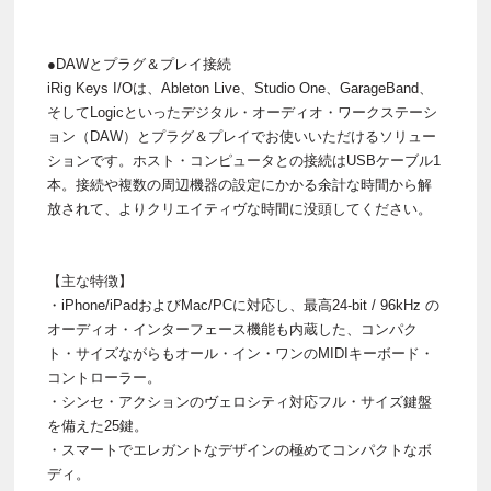
●DAWとプラグ＆プレイ接続
iRig Keys I/Oは、Ableton Live、Studio One、GarageBand、
そしてLogicといったデジタル・オーディオ・ワークステーシ
ョン（DAW）とプラグ＆プレイでお使いいただけるソリュー
ションです。ホスト・コンピュータとの接続はUSBケーブル1
本。接続や複数の周辺機器の設定にかかる余計な時間から解
放されて、よりクリエイティヴな時間に没頭してください。
【主な特徴】
・iPhone/iPadおよびMac/PCに対応し、最高24-bit / 96kHz の
オーディオ・インターフェース機能も内蔵した、コンパク
ト・サイズながらもオール・イン・ワンのMIDIキーボード・
コントローラー。
・シンセ・アクションのヴェロシティ対応フル・サイズ鍵盤
を備えた25鍵。
・スマートでエレガントなデザインの極めてコンパクトなボ
ディ。