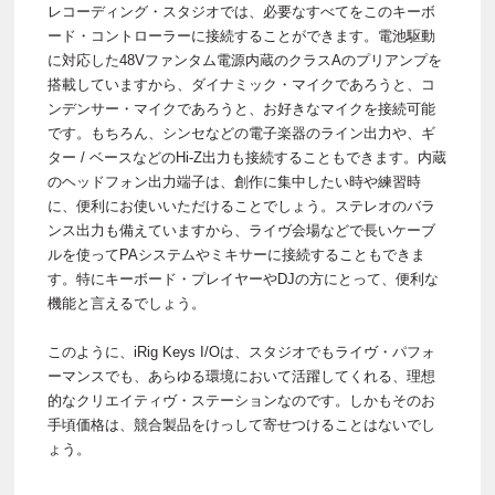
レコーディング・スタジオでは、必要なすべてをこのキーボ
ード・コントローラーに接続することができます。電池駆動
に対応した48Vファンタム電源内蔵のクラスAのプリアンプを
搭載していますから、ダイナミック・マイクであろうと、コ
ンデンサー・マイクであろうと、お好きなマイクを接続可能
です。もちろん、シンセなどの電子楽器のライン出力や、ギ
ター / ベースなどのHi-Z出力も接続することもできます。内蔵
のヘッドフォン出力端子は、創作に集中したい時や練習時
に、便利にお使いいただけることでしょう。ステレオのバラ
ンス出力も備えていますから、ライヴ会場などで長いケーブ
ルを使ってPAシステムやミキサーに接続することもできま
す。特にキーボード・プレイヤーやDJの方にとって、便利な
機能と言えるでしょう。
このように、iRig Keys I/Oは、スタジオでもライヴ・パフォ
ーマンスでも、あらゆる環境において活躍してくれる、理想
的なクリエイティヴ・ステーションなのです。しかもそのお
手頃価格は、競合製品をけっして寄せつけることはないでし
ょう。