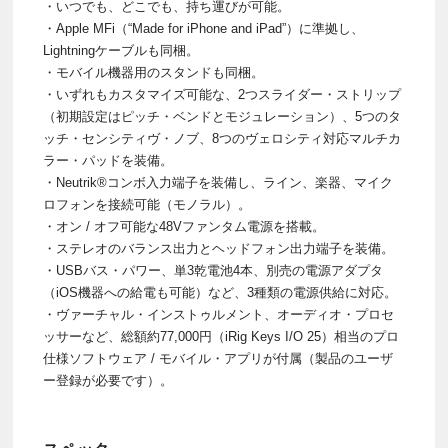
・いつでも、どこでも、持ち運びが可能。
・Apple MFi（“Made for iPhone and iPad”）に準拠し、
Lightningケーブルも同梱。
・モバイル機器用のスタンドも同梱。
・いずれもカスタマイズ可能な、2つスライダー・ストリップ
（初期設定はピッチ・ベンドとモジュレーション）、5つのタ
ッチ・センシティヴ・ノブ、8つのヴェロシティ対応マルチカ
ラー・パッドを装備。
・Neutrik®コンボ入力端子を装備し、ライン、楽器、マイク
ロフォンを接続可能（モノラル）。
・オン / オフ可能な48Vファンタム電源を搭載。
・ステレオのバランス出力とヘッドフォン出力端子を装備。
・USBバス・パワー、単3乾電池4本、別売の電源アダプタ
（iOS機器への給電も可能）など、3種類の電源供給に対応。
・ヴァーチャル・インストゥルメント、オーディオ・プロセ
ッサーなど、総額約77,000円（iRig Keys I/O 25）相当のプロ
仕様ソフトウェア / モバイル・アプリが付属（製品のユーザ
ー登録が必要です）。