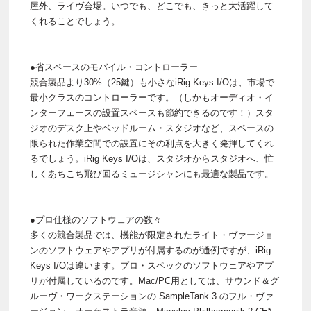
屋外、ライヴ会場。いつでも、どこでも、きっと大活躍して
くれることでしょう。
●省スペースのモバイル・コントローラー
競合製品より30%（25鍵）も小さなiRig Keys I/Oは、市場で
最小クラスのコントローラーです。（しかもオーディオ・イ
ンターフェースの設置スペースも節約できるのです！）スタ
ジオのデスク上やベッドルーム・スタジオなど、スペースの
限られた作業空間での設置にその利点を大きく発揮してくれ
るでしょう。iRig Keys I/Oは、スタジオからスタジオへ、忙
しくあちこち飛び回るミュージシャンにも最適な製品です。
●プロ仕様のソフトウェアの数々
多くの競合製品では、機能が限定されたライト・ヴァージョ
ンのソフトウェアやアプリが付属するのが通例ですが、iRig
Keys I/Oは違います。プロ・スペックのソフトウェアやアプ
リが付属しているのです。Mac/PC用としては、サウンド＆グ
ルーヴ・ワークステーションの SampleTank 3 のフル・ヴァ