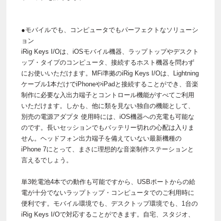
●モバイルでも、コンピュータでもパーフェクトなソリューシ
ョン
iRig Keys I/Oは、iOSモバイル機器、ラップトップやデスクト
ップ・タイプのコンピュータ、接続するホスト機器を問わず
にお使いいただけます。MFi準拠のiRig Keys I/Oは、Lightning
ケーブル1本だけでiPhoneやiPadと接続することができ、音楽
制作に必要な入出力端子とコントロール機能がすべてご利用
いただけます。しかも、他に類を見ない独自の機能として、
別売の電源アダプタ 使用時には、iOS機器への充電も可能な
のです。長いセッションでもバッテリー切れの心配は入りま
せん。ヘッドフォン出力端子を備えていない最新機種の
iPhone 7にとって、まさに理想的な音楽制作ステーションと
言えるでしょう。
単3乾電池4本での動作も可能ですから、USBポートからの給
電が十分でないラップトップ・コンピュータでのご利用時に
便利です。モバイル環境でも、デスクトップ環境でも、1台の
iRig Keys I/Oで対応することができます。自宅、スタジオ、