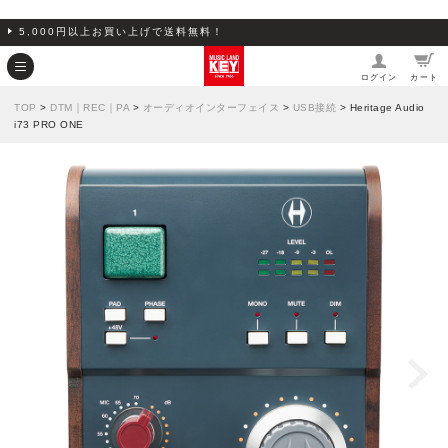
5,000円以上お買い上げで送料無料！
ログイン
カート
TOP
>
DTM｜REC｜PA
>
オーディオインターフェイス
>
USB接続
> Heritage Audio
i73 PRO ONE