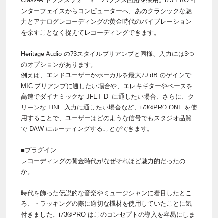
Class-A トランスフォーマーバランス回路を採用。i73 PRO イ
ンターフェイスからコンピューターへ、あのクラシックな魅
力とアナログレコーディングの黄金時代のバイブレーション
を余すことなく捉えてレコーディングできます。
Heritage Audio の73スタイルプリアンプと同様、入力には3つ
のオプションがあります。
例えば、エンドユーザーがボーカルを最大70 dB のゲインで
MIC プリアンプに通したい場合や、エレキギターやベースを
高速でダイナミックな JFET DI に通したい場合、さらに、ク
リーンな LINE 入力に通したい場合など、i73®PRO ONE を使
用することで、ユーザーはどのような信号でもスタジオ品質
で DAW にルーティングすることができます。
■プラグイン
レコーディングの黄金時代がなぜそれほど魅力的だったの
か。
時代を飾った伝説的な音楽やミュージシャンに着目したとこ
ろ、トラッキングの際に適切な機材を使用していたことに気
付きました。i73®PRO はこのコンセプトの導入を容易にしま