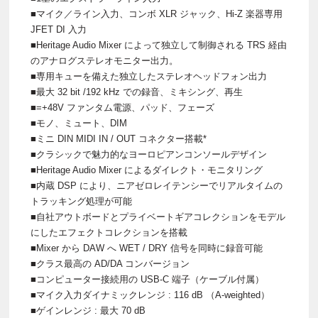
■マイク／ライン入力、コンボ XLR ジャック、Hi-Z 楽器専用
JFET DI 入力
■Heritage Audio Mixer によって独立して制御される TRS 経由
のアナログステレオモニター出力。
■専用キューを備えた独立したステレオヘッドフォン出力
■最大 32 bit /192 kHz での録音、ミキシング、再生
■=+48V ファンタム電源、パッド、フェーズ
■モノ、ミュート、DIM
■ミニ DIN MIDI IN / OUT コネクター搭載*
■クラシックで魅力的なヨーロピアンコンソールデザイン
■Heritage Audio Mixer によるダイレクト・モニタリング
■内蔵 DSP により、ニアゼロレイテンシーでリアルタイムの
トラッキング処理が可能
■自社アウトボードとプライベートギアコレクションをモデル
にしたエフェクトコレクションを搭載
■Mixer から DAW へ WET / DRY 信号を同時に録音可能
■クラス最高の AD/DA コンバージョン
■コンピューター接続用の USB-C 端子（ケーブル付属）
■マイク入力ダイナミックレンジ : 116 dB （A-weighted）
■ゲインレンジ : 最大 70 dB