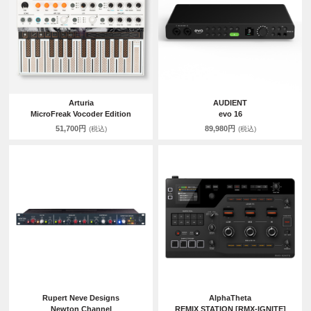
Arturia
AUDIENT
MicroFreak Vocoder Edition
evo 16
51,700円
89,980円
(税込)
(税込)
Rupert Neve Designs
AlphaTheta
Newton Channel
REMIX STATION [RMX-IGNITE]