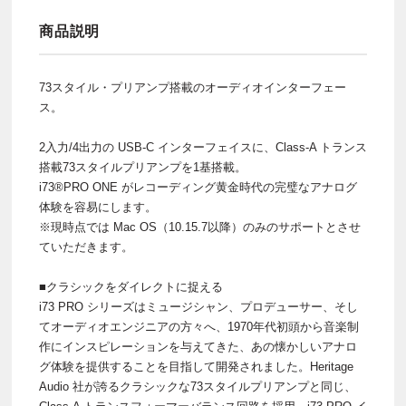
商品説明
73スタイル・プリアンプ搭載のオーディオインターフェー
ス。
2入力/4出力の USB-C インターフェイスに、Class-A トランス
搭載73スタイルプリアンプを1基搭載。
i73®PRO ONE がレコーディング黄金時代の完璧なアナログ
体験を容易にします。
※現時点では Mac OS（10.15.7以降）のみのサポートとさせ
ていただきます。
■クラシックをダイレクトに捉える
i73 PRO シリーズはミュージシャン、プロデューサー、そし
てオーディオエンジニアの方々へ、1970年代初頭から音楽制
作にインスピレーションを与えてきた、あの懐かしいアナロ
グ体験を提供することを目指して開発されました。Heritage
Audio 社が誇るクラシックな73スタイルプリアンプと同じ、