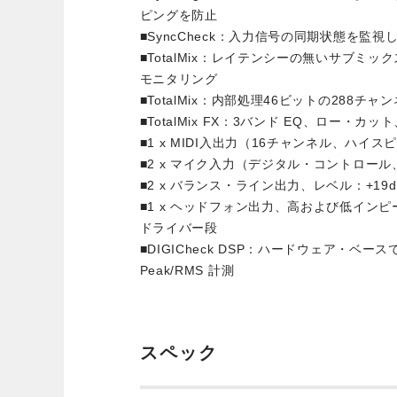
ピングを防止
■SyncCheck：入力信号の同期状態を監
■TotalMix：レイテンシーの無いサブミック
モニタリング
■TotalMix：内部処理46ビットの288チ
■TotalMix FX：3バンド EQ、ロー・
■1 x MIDI入出力（16チャンネル、ハイスピ
■2 x マイク入力（デジタル・コントロー
■2 x バランス・ライン出力、レベル：+19d
■1 x ヘッドフォン出力、高および低イン
ドライバー段
■DIGICheck DSP：ハードウェア・ベ
Peak/RMS 計測
スペック