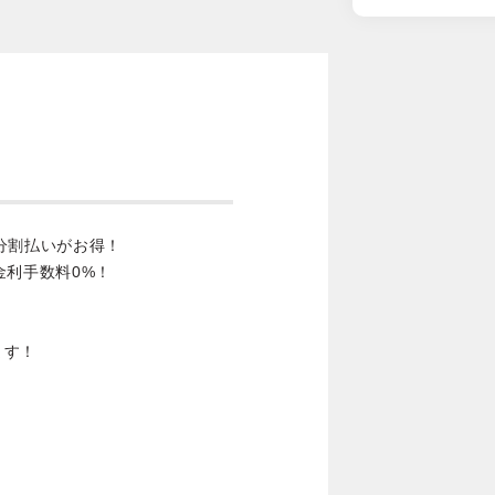
分割払いがお得！
金利手数料0%！
ます！