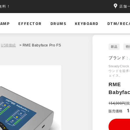
店舗
無料！
AMP
EFFECTOR
DRUMS
KEYBOARD
DTM/REC
USB接続
> RME Babyface Pro FS
ブランド :
SteadyC
ウンドを追求
ェイス。
RME
Babyfac
154,000円
(税
1
販売価格