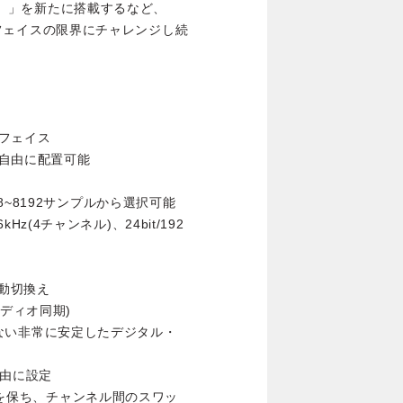
ート）」を新たに搭載するなど、
ンターフェイスの限界にチャレンジし続
フェイス
自由に配置可能
~8192サンプルから選択可能
kHz(4チャンネル)、24bit/192
自動切換え
オーディオ同期)
を受けない非常に安定したデジタル・
自由に設定
配列を保ち、チャンネル間のスワッ