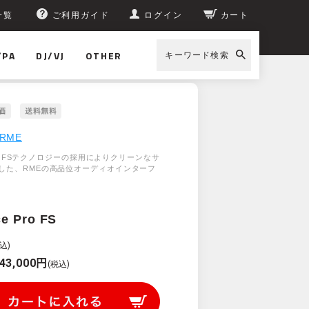
一覧
ご利用ガイド
ログイン
カート
/PA
DJ/VJ
OTHER
キーワード検索
RME
lock FSテクノロジーの採用によりクリーンなサ
した、RMEの高品位オーディオインターフ
e Pro FS
込)
43,000円
(税込)