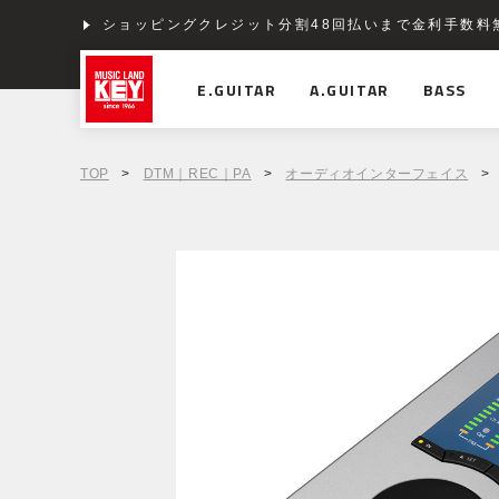
ショッピングクレジット分割48回払いまで金利手数料
E.GUITAR
A.GUITAR
BASS
TOP
>
DTM｜REC｜PA
>
オーディオインターフェイス
>