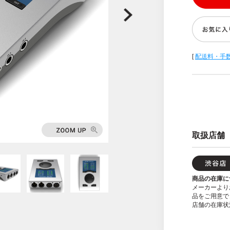
[
配送料・手
取扱店舗
商品の在庫に
メーカーより
品をご用意で
店舗の在庫状