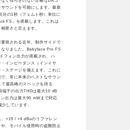
なく揺らぎのない正確なDAコ
なサウンドを可能にします。最新
000兆分の1秒（フェムト秒）単位に
ock FS」を搭載します。これは
く精密さと言えます。
重要視される近年、制作サイドで
した。Babyface Pro FS
ッドフォン出力が搭載され、ハ
ー・インピーダンス（インイヤ
ー・ステージを備えます。これに
能で、常に本来のベストなサウン
として最高峰のスペックを誇る
両端子の出力THDは最大10 dB
ォン出力は最大90 mWまで対応
に減少しています。
+19 / +4 dBuのリファレン
チや、モバイル使用時の盗難防止