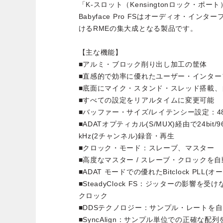
「K-スロット（Kensingtonロック・ポ
Babyface Pro FSはオーディオ・イ
けるRMEの集大成となる製品です。
【主な機能】
■アルミ・ブロック削り出し加工の筐体
■直感的で効率に優れたユーザー・インター
■底面にマイク・スタンド・スレッド搭載、
■すべての設定をリアルタイムに変更可能
■バッファー・サイズ/レイテンシー設定：48
■ADATオプティカル(S/MUX)経由で24bit/96
kHz(2チャンネル)録音・再生
■クロック・モード：スレーブ、マスター
■高度なマスター / スレーブ・クロックを
■ADAT モードでの優れたBitclock PLL(
■SteadyClock FS：ジッターの影響
クロック
■DDSテクノロジー：サンプル・レートを
■SyncAlign：サンプル単位での正確な