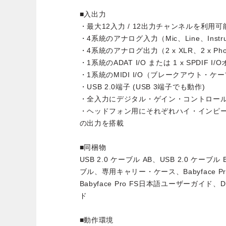
■入出力
・最大12入力 / 12出力チャンネルを利用可
・4系統のアナログ入力（Mic、Line、Instru
・4系統のアナログ出力（2 x XLR、2 x Pho
・1系統のADAT I/O または 1 x SPDIF I
・1系統のMIDI I/O（ブレークアウト・ケ
・USB 2.0端子 (USB 3端子でも動作)
・全入力にデジタル・ゲイン・コントロー
・ヘッドフォン用にそれぞれハイ・インピ
の出力を搭載
■同梱物
USB 2.0 ケーブル AB、USB 2.0 ケー
ブル、専用キャリー・ケース、Babyface 
Babyface Pro FS日本語ユーザーガイド、
ド
■動作環境