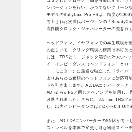
は安定したクロック同期を可能にするだけで
ンバージョンを行い、かつてないクリーン
モデルのBabyface Pro FSは、精度が1
向上された次世代バージョンの「SteadyCl
高性能クロック・ジェネレーターの先を行
ヘッドフォン、イヤフォンでの再生環境が
の正しいモニタリング環境の構築は不可欠となりま
には、TRSとミニジャック端子の2つのヘ
イ・インピーダンス（ヘッドフォン）とロ
ー・モニター）に最適な独立したドライバ
よりあらゆる種類のヘッドフォンに対応可
ドを引き出します。AD/DAコンバーター
ADI-2 Pro FSと同じオペアンプを使用し、
改善されました。さらに、3.5 mm TRSフ
し、出力インピーダンスは2 Ωから0.1 Ω
また、AD / DAコンバーターのSN比が向上し、
ス・レベルを本体で変更可能な物理スイッ