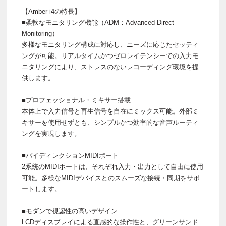
【Amber i4の特長】
■柔軟なモニタリング機能（ADM：Advanced Direct
Monitoring）
多様なモニタリング構成に対応し、ニーズに応じたセッティ
ングが可能。リアルタイムかつゼロレイテンシーでの入力モ
ニタリングにより、ストレスのないレコーディング環境を提
供します。
■プロフェッショナル・ミキサー搭載
本体上で入力信号と再生信号を自在にミックス可能。外部ミ
キサーを使用せずとも、シンプルかつ効率的な音声ルーティ
ングを実現します。
■バイディレクションMIDIポート
2系統のMIDIポートは、それぞれ入力・出力として自由に使用
可能。多様なMIDIデバイスとのスムーズな接続・同期をサポ
ートします。
■モダンで視認性の高いデザイン
LCDディスプレイによる直感的な操作性と、グリーンサンド