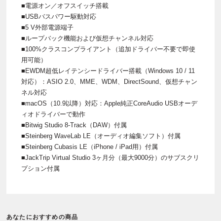
■電源オン／オフスイッチ搭載
■USBバスパワー駆動対応
■5 V外部電源端子
■ループバック機能および仮想チャンネル対応
■100%クラスコンプライアント（追加ドライバー不要で即使
用可能）
■EWDM超低レイテンシードライバー搭載（Windows 10 / 11
対応）：ASIO 2.0、MME、WDM、DirectSound、仮想チャン
ネル対応
■macOS（10.9以降）対応：Apple純正CoreAudio USBオーデ
ィオドライバーで動作
■Bitwig Studio 8-Track（DAW）付属
■Steinberg WaveLab LE（オーディオ編集ソフト）付属
■Steinberg Cubasis LE（iPhone / iPad用）付属
■JackTrip Virtual Studio 3ヶ月分（最大9000分）のサブスクリ
プション付属
あなたにおすすめの商品