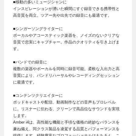
■移動の多いミュージシャンに
インスピレーションが湧いた瞬間にすぐ録音できる携帯性と
高音質を両立。ツアー先や出先での録音にも最適です。
■シンガーソングライターに
ボーカルやアコースティック楽器を、ノイズのないクリアな
音質で忠実にキャプチャー。作品のクオリティを引き上げま
す。
■バンドでの録音に
複数の楽器やボーカルを同時に録音可能。柔軟な入出力と高
音質により、バンドリハーサルやレコーディングセッション
に最適です。
■コンテンツクリエイターに
ポッドキャストや配信、動画制作などの音声もプロレベル
に。リスナーに伝わる、クリーンで高品位なサウンドを実現
します。
Amber i4は、高性能な機能と手頃な価格の絶妙なバランスを
兼ね備え、同クラス製品を凌駕する品質とパフォーマンスを
提供します。経験豊富なプロフェッショナルはもちろん、こ