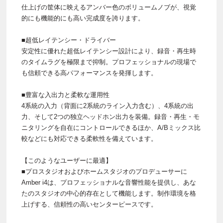
仕上げの筐体に映えるアンバー色のボリュームノブが、視覚
的にも機能的にも高い完成度を誇ります。
■超低レイテンシー・ドライバー
安定性に優れた超低レイテンシー設計により、録音・再生時
のタイムラグを極限まで抑制。プロフェッショナルの現場で
も信頼できる高パフォーマンスを発揮します。
■豊富な入出力と柔軟な運用性
4系統の入力（背面に2系統のライン入力含む）、4系統の出
力、そして2つの独立ヘッドホン出力を装備。録音・再生・モ
ニタリングを自在にコントロールできるほか、A/Bミックス比
較などにも対応できる柔軟性を備えています。
【このようなユーザーに最適】
■プロスタジオおよびホームスタジオのプロデューサーに
Amber i4は、プロフェッショナルな音響性能を提供し、あな
たのスタジオの中心的存在として機能します。制作環境を格
上げする、信頼性の高いセンターピースです。