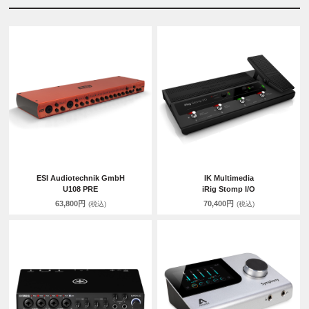
ESI Audiotechnik GmbH
IK Multimedia
U108 PRE
iRig Stomp I/O
63,800円
70,400円
(税込)
(税込)