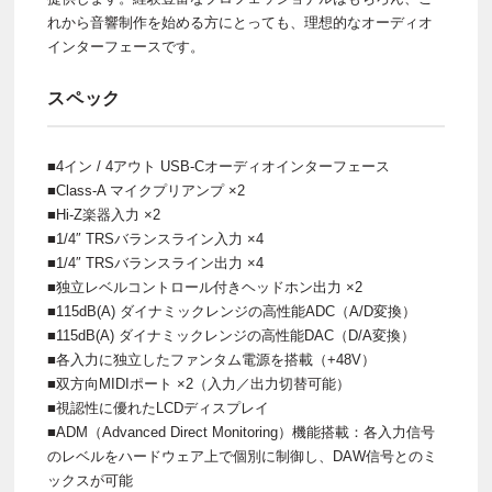
れから音響制作を始める方にとっても、理想的なオーディオ
インターフェースです。
スペック
■4イン / 4アウト USB-Cオーディオインターフェース
■Class-A マイクプリアンプ ×2
■Hi-Z楽器入力 ×2
■1/4″ TRSバランスライン入力 ×4
■1/4″ TRSバランスライン出力 ×4
■独立レベルコントロール付きヘッドホン出力 ×2
■115dB(A) ダイナミックレンジの高性能ADC（A/D変換）
■115dB(A) ダイナミックレンジの高性能DAC（D/A変換）
■各入力に独立したファンタム電源を搭載（+48V）
■双方向MIDIポート ×2（入力／出力切替可能）
■視認性に優れたLCDディスプレイ
■ADM（Advanced Direct Monitoring）機能搭載：各入力信号
のレベルをハードウェア上で個別に制御し、DAW信号とのミ
ックスが可能