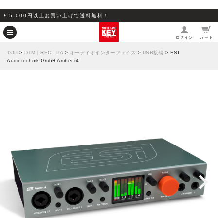
5,000円以上お買い上げで送料無料！
ログイン
カート
TOP
>
DTM｜REC｜PA
>
オーディオインターフェイス
>
USB接続
> ESI
Audiotechnik GmbH Amber i4