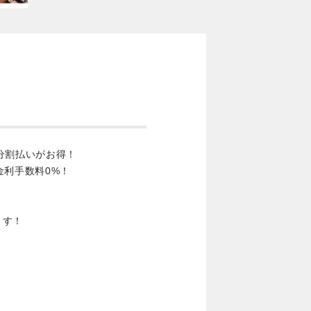
分割払いがお得！
金利手数料0%！
ます！