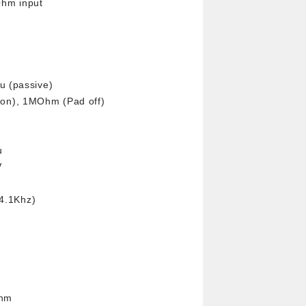
Ohm input
(passive)
, 1MOhm (Pad off)
u
V
4.1Khz)
hm