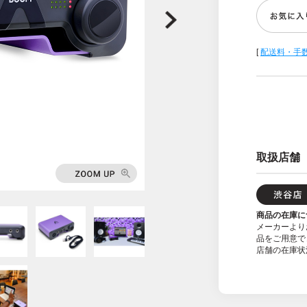
[
配送料・手
取扱店舗
商品の在庫に
メーカーより
品をご用意で
店舗の在庫状