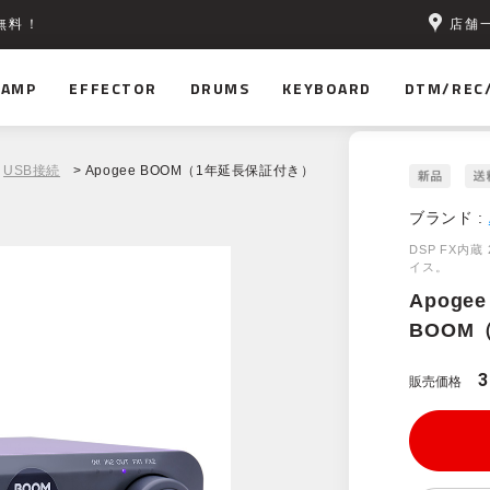
店舗
無料！
AMP
EFFECTOR
DRUMS
KEYBOARD
DTM/REC
USB接続
> Apogee BOOM（1年延長保証付き）
ブランド :
DSP FX内蔵
イス。
Apogee
BOOM
3
販売価格