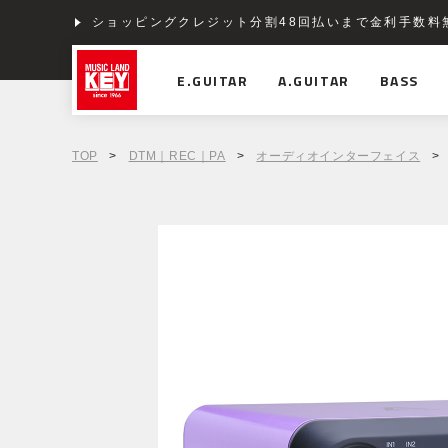
ショッピングクレジット分割48回払いまで金利手数料
E.GUITAR
A.GUITAR
BASS
TOP
>
DTM｜REC｜PA
>
オーディオインターフェイス
>