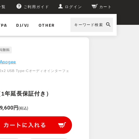
一覧
ご利用ガイド
ログイン
カート
/PA
DJ/VJ
OTHER
キーワード検索
Apogee
 2x2 USB Type-Cオーディオインターフェ
（1年延長保証付き）
9,600円
(税込)