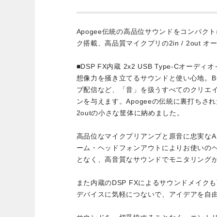
Apogee伝統の高品位サウンドをコンパク
ク搭載、高品質マイクプリの2in / 2out
■DSP FX内蔵 2x2 USB Type-Cオー
想像力を掻き立てるサウンドと使い心地。B
ブ配信など、「音」を扱うすべてのクリエ
ンを与えます。Apogeeの伝統に裏打ちされた
2outの小さな筐体に納めました。
高品位なマイクプリアンプと原音に忠実なA
ーム・ヘッドフォンアウトによりお使いの
となく、高音質なサウンドでモニタリング
また内蔵のDSP FXによるサウンドメイク
デバイスに気軽につないで、アイデアを自