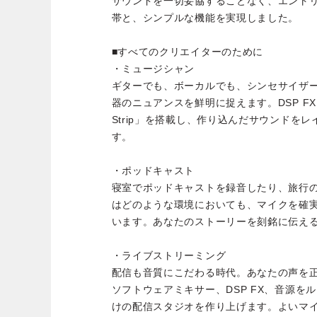
サウンドを一切妥協することなく、エント
帯と、シンプルな機能を実現しました。
■すべてのクリエイターのために
・ミュージシャン
ギターでも、ボーカルでも、シンセサイザー
器のニュアンスを鮮明に捉えます。DSP FX 「Sy
Strip」を搭載し、作り込んだサウンドを
す。
・ポッドキャスト
寝室でポッドキャストを録音したり、旅行の
はどのような環境においても、マイクを確
います。あなたのストーリーを刻銘に伝え
・ライブストリーミング
配信も音質にこだわる時代。あなたの声を
ソフトウェアミキサー、DSP FX、音源を
けの配信スタジオを作り上げます。よいマ