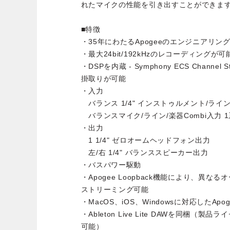
れたマイクの性能を引き出すことができま
■特徴
・35年にわたるApogeeのエンジニアリ
・最大24bit/192kHzのレコーディングが可
・DSPを内蔵 - Symphony ECS Chann
掛取りが可能
・入力
バランス 1/4" インストゥルメント/ライン
バランスマイク/ライン/楽器Combi入力 
・出力
1 1/4" ゼロオームヘッドフォン出力
左/右 1/4" バランススピーカー出力
・バスパワー駆動
・Apogee Loopback機能により、異
ストリーミング可能
・MacOS、iOS、Windowsに対応したApog
・Ableton Live Lite DAWを同梱
可能）