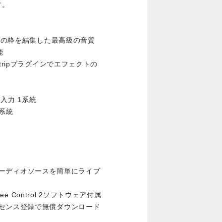
す。
ングの粋を結集した最高級の音質
能
el Stripプラグインでエフェクトの
入力 1系統
1系統
なるオーディオソースを簡単にライブ
ee Control 2ソフトウェア付属
（製品ライセンス登録で無償ダウンロード