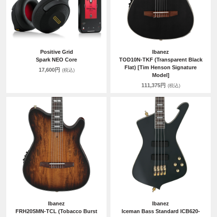
Positive Grid
Ibanez
Spark NEO Core
TOD10N-TKF (Transparent Black
Flat) [Tim Henson Signature
17,600円
(税込)
Model]
111,375円
(税込)
Ibanez
Ibanez
FRH20SMN-TCL (Tobacco Burst
Iceman Bass Standard ICB620-