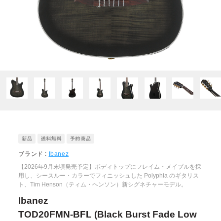
ブランド :
Ibanez
【2026年9月末頃発売予定】ボディトップにフレイム・メイプルを採
用し、シースルー・カラーでフィニッシュした Polyphia のギタリス
ト、Tim Henson（ティム・ヘンソン）新シグネチャーモデル。
Ibanez
TOD20FMN-BFL (Black Burst Fade Low