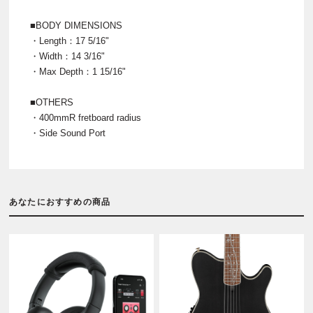
■BODY DIMENSIONS
・Length：17 5/16"
・Width：14 3/16"
・Max Depth：1 15/16"
■OTHERS
・400mmR fretboard radius
・Side Sound Port
あなたにおすすめの商品