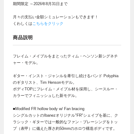
期間限定 ～2026年8月31日まで
月々の支払い金額シミュレーションもできます！
くわしくは
こちらをクリック
商品説明
フレイム・メイプルをまとったティム・ヘンソン新シグネチ
ャー・モデル。
ギター・インスト・ジャンルを牽引し続けるバンド Polyphia
のギタリスト、Tim Hensonモデル。
ボディTOPにフレイム・メイプル材を採用し、シースルー・
カラーでフィニッシュした新モデル。
■Modified FR hollow body w/ Fan bracing
シングルカットのIbanezオリジナル"FR"シェイプを基に、ク
ラシック・ギターでは一般的なファン・ブレーシングをトッ
プ（表甲）に備えた厚さ約50mmのホロウ構造ボディです。