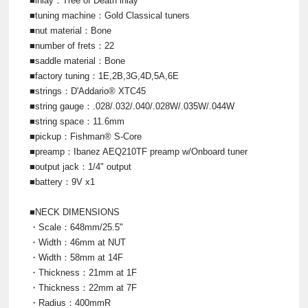
■inlay：Tree of Death inlay
■tuning machine：Gold Classical tuners
■nut material：Bone
■number of frets：22
■saddle material：Bone
■factory tuning：1E,2B,3G,4D,5A,6E
■strings：D'Addario® XTC45
■string gauge：.028/.032/.040/.028W/.035W/.044W
■string space：11.6mm
■pickup：Fishman® S-Core
■preamp：Ibanez AEQ210TF preamp w/Onboard tuner
■output jack：1/4" output
■battery：9V x1
■NECK DIMENSIONS
・Scale：648mm/25.5"
・Width：46mm at NUT
・Width：58mm at 14F
・Thickness：21mm at 1F
・Thickness：22mm at 7F
・Radius：400mmR