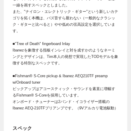
一線を画すスペックとしました。
また、"ナイロン・エレクトリック・ギター"という新しいカテ
ゴリを拓く本機は、バズ音すら厭わない（一般的なクラシッ
ク・ギターと比べると）やや低めの弦高設定を選択していま
す。
■"Tree of Death" fingerboard Inlay
Ibanezを象徴する指板インレイと対を成すかのようなネーミ
ングとデザインは、Tim本人の発想で実現したTODモデルを象
徴する特別なスペックです。
■Fishman® S-Core pickup & Ibanez AEQ210TF preamp
w/Onboard tuner
ピックアップはアコースティック・サウンドを素直に増幅す
るFishman® S-Coreを採用しています。
オンボード・チューナーは2バンド・イコライザー搭載の
Ibanez AEQ-210TFプリアンプです。（9Vアルカリ電池駆動）
スペック