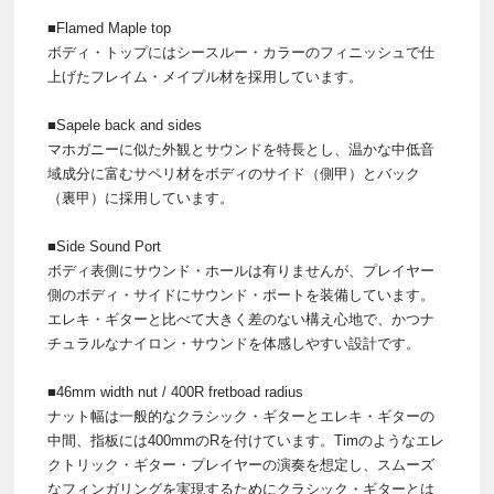
■Flamed Maple top
ボディ・トップにはシースルー・カラーのフィニッシュで仕
上げたフレイム・メイプル材を採用しています。
■Sapele back and sides
マホガニーに似た外観とサウンドを特長とし、温かな中低音
域成分に富むサペリ材をボディのサイド（側甲）とバック
（裏甲）に採用しています。
■Side Sound Port
ボディ表側にサウンド・ホールは有りませんが、プレイヤー
側のボディ・サイドにサウンド・ポートを装備しています。
エレキ・ギターと比べて大きく差のない構え心地で、かつナ
チュラルなナイロン・サウンドを体感しやすい設計です。
■46mm width nut / 400R fretboad radius
ナット幅は一般的なクラシック・ギターとエレキ・ギターの
中間、指板には400mmのRを付けています。Timのようなエレ
クトリック・ギター・プレイヤーの演奏を想定し、スムーズ
なフィンガリングを実現するためにクラシック・ギターとは