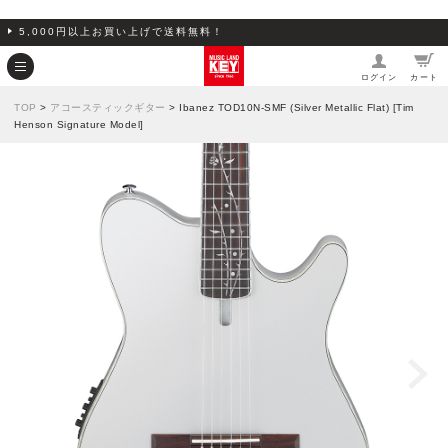
5,000円以上お買い上げで送料無料！
ログイン
カート
TOP
>
アコースティックギター
> Ibanez TOD10N-SMF (Silver Metallic Flat) [Tim
Henson Signature Model]