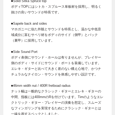
■Solid Sitka Spruce top
ボディTOPにはシトカ・スプルース単板材を採用し、明るく
抜けの良いサウンドが特長です。
■Sapele back and sides
マホガニーに似た外観とサウンドを特長とし、温かな中低音
域成分に富むサペリ材をボディのサイド（側甲）とバック
（裏甲）に採用しています。
■Side Sound Port
ボディ表側にサウンド・ホールは有りませんが、プレイヤー
側のボディ・サイドにサウンド・ポートを装備しています。
エレキ・ギターと比べて大きく差のない構え心地で、かつナ
チュラルなナイロン・サウンドを体感しやすい設計です。
■46mm width nut / 400R fretboad radius
ナット幅は一般的なクラシック・ギターとエレキ・ギターの
中間、指板には400mmのRを付けています。Timのようなエレ
クトリック・ギター・プレイヤーの演奏を想定し、スムーズ
なフィンガリングを実現するためにクラシック・ギターとは
一線を画すスペックとしました。