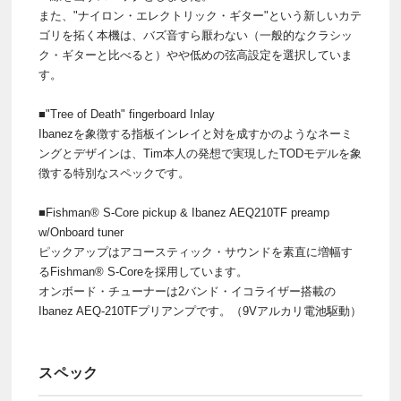
また、"ナイロン・エレクトリック・ギター"という新しいカテ
ゴリを拓く本機は、バズ音すら厭わない（一般的なクラシッ
ク・ギターと比べると）やや低めの弦高設定を選択していま
す。
■"Tree of Death" fingerboard Inlay
Ibanezを象徴する指板インレイと対を成すかのようなネーミ
ングとデザインは、Tim本人の発想で実現したTODモデルを象
徴する特別なスペックです。
■Fishman® S-Core pickup & Ibanez AEQ210TF preamp
w/Onboard tuner
ピックアップはアコースティック・サウンドを素直に増幅す
るFishman® S-Coreを採用しています。
オンボード・チューナーは2バンド・イコライザー搭載の
Ibanez AEQ-210TFプリアンプです。（9Vアルカリ電池駆動）
スペック