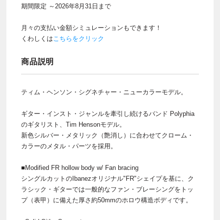
期間限定 ～2026年8月31日まで
月々の支払い金額シミュレーションもできます！
くわしくは
こちらをクリック
商品説明
ティム・ヘンソン・シグネチャー・ニューカラーモデル。
ギター・インスト・ジャンルを牽引し続けるバンド Polyphia
のギタリスト、Tim Hensonモデル。
新色シルバー・メタリック（艶消し）に合わせてクローム・
カラーのメタル・パーツを採用。
■Modified FR hollow body w/ Fan bracing
シングルカットのIbanezオリジナル"FR"シェイプを基に、ク
ラシック・ギターでは一般的なファン・ブレーシングをトッ
プ（表甲）に備えた厚さ約50mmのホロウ構造ボディです。