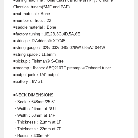
■tuning machine：Gold Classical tuners(TKF) / Chrome
Classical tuners(SMF and PAF)
■nut material：Bone
■number of frets：22
■saddle material：Bone
■factory tuning：1E,2B,3G,4D,5A,6E
■strings：D'Addario® XTC45
■string gauge：.028/.032/.040/.028W/.035W/.044W
■string space：11.6mm
■pickup：Fishman® S-Core
■preamp：Ibanez AEQ210TF preamp w/Onboard tuner
■output jack：1/4" output
■battery：9V x1
■NECK DIMENSIONS
・Scale：648mm/25.5"
・Width：46mm at NUT
・Width：58mm at 14F
・Thickness：21mm at 1F
・Thickness：22mm at 7F
・Radius：400mmR