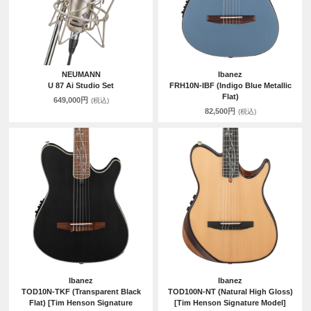
NEUMANN
Ibanez
U 87 Ai Studio Set
FRH10N-IBF (Indigo Blue Metallic
Flat)
649,000円
(税込)
82,500円
(税込)
Ibanez
Ibanez
TOD10N-TKF (Transparent Black
TOD100N-NT (Natural High Gloss)
Flat) [Tim Henson Signature
[Tim Henson Signature Model]