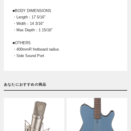
■BODY DIMENSIONS
・Length：17 5/16"
・Width：14 3/16"
・Max Depth：1 15/16"
■OTHERS
・400mmR fretboard radius
・Side Sound Port
あなたにおすすめの商品