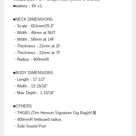
■battery：9V x1
■NECK DIMENSIONS
・Scale：651mm/25.6"
・Width：46mm at NUT
・Width：58mm at 14F
・Thickness：21mm at 1F
・Thickness：22mm at 7F
・Radius：400mmR
■BODY DIMENSIONS
・Length：17 1/2"
・Width：13 15/16"
・Max Depth：1 15/16"
■OTHERS
・THGB1 (Tim Henson Signature Gig Bag)付属
・400mmR fretboard radius
・Side Sound Port