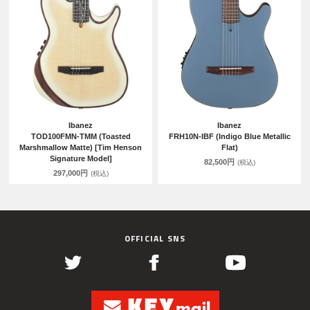
Ibanez
Ibanez
TOD100FMN-TMM (Toasted
FRH10N-IBF (Indigo Blue Metallic
Marshmallow Matte) [Tim Henson
Flat)
Signature Model]
82,500円
(税込)
297,000円
(税込)
OFFICIAL SNS