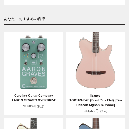
あなたにおすすめの商品
Caroline Guitar Company
Ibanez
AARON GRAVES OVERDRIVE
TOD10N-PAF (Pearl Pink Flat) [Tim
Henson Signature Model]
38,500円
(税込)
111,375円
(税込)