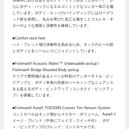
演奏時に肘が位置するボディ・トップ部分（エルボー）、さ
らにボディ・バックにもエルゴノミックなコンター加工を施
しています。ボディ・エッジのバインディングにはローズウ
ッド材を使用し、丸みを帯びた加工を施すことでエレキ・ギ
ターのような感覚と演奏性を確保しています。
■Comfort neck heel
ハイ・フレット域の演奏性を高めるため、ネックのヒール部
とボディとをシームレスにジョイントしています。
■Fishman® Acoustic Matrix™ Undersaddle pickup /
Fishman® Bridge Mounted Body pickup
クリアで透明感のあるトーンが特長のアンダーサドル・ピッ
クアップと、ボディ本来の共振やパーカッシブなニュアンス
をも捉えるボディ・ピックアップ（コンタクト・ピックアッ
プ）を搭載しています。
■Fishman® Aura® TOD100N Custom Tim Henson System
コントロールはネック側からマスター・ボリューム、Aura®イ
メージ・ブレンド（中央にフェイズ・スイッチ付）、ボデ
ィ・ピックアップのブレンド・コントロールです。