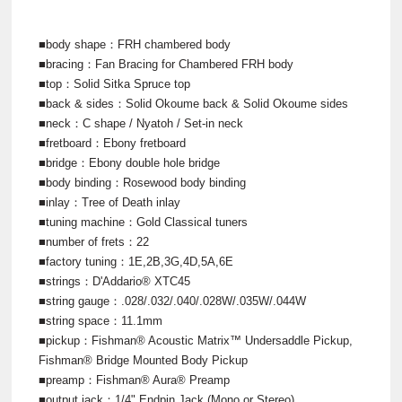
■body shape：FRH chambered body
■bracing：Fan Bracing for Chambered FRH body
■top：Solid Sitka Spruce top
■back & sides：Solid Okoume back & Solid Okoume sides
■neck：C shape / Nyatoh / Set-in neck
■fretboard：Ebony fretboard
■bridge：Ebony double hole bridge
■body binding：Rosewood body binding
■inlay：Tree of Death inlay
■tuning machine：Gold Classical tuners
■number of frets：22
■factory tuning：1E,2B,3G,4D,5A,6E
■strings：D'Addario® XTC45
■string gauge：.028/.032/.040/.028W/.035W/.044W
■string space：11.1mm
■pickup：Fishman® Acoustic Matrix™ Undersaddle Pickup,
Fishman® Bridge Mounted Body Pickup
■preamp：Fishman® Aura® Preamp
■output jack：1/4" Endpin Jack (Mono or Stereo)