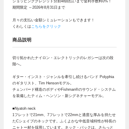
ショッピングクレジット分割48回払いまで金利手数料0%！
期間限定 ～2026年8月31日まで
月々の支払い金額シミュレーションもできます！
くわしくは
こちらをクリック
商品説明
切り拓かれたナイロン・エレクトリックのレガシーは次の段
階へ。
ギター・インスト・ジャンルを牽引し続けるバンド Polyphia
のギタリスト、Tim Hensonモデル。
チェンバード構造のボディやFishman®のサウンド・システム
を装備したティム・ヘンソン・新シグネチャーモデル。
■Nyatoh neck
1フレットで21mm、7フレットで22mmと適度な厚みを持たせ
たCシェイプのネックです。ふくよかな中低音域特性が特長の
ニャトー材を採用しています。ネック・バックは、さらっと