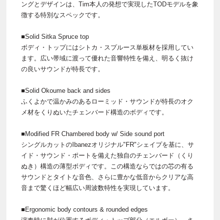
ングとデザインは、Tim本人の発想で実現したTODモデルを象
徴する特別なスペックです。
■Solid Sitka Spruce top
ボディ・トップにはシトカ・スプルース単板材を採用してい
ます。広い帯域に渡って優れた音響特性を備え、明るく抜け
の良いサウンドが特長です。
■Solid Okoume back and sides
ふくよかで温かみのあるローミッド・サウンドが特長のオク
メ材をくりぬいたチェンバード構造のボディです。
■Modified FR Chambered body w/ Side sound port
シングルカットのIbanezオリジナル"FR"シェイプを基に、サ
イド・サウンド・ポートを備えた独自のチェンバード（くり
ぬき）構造の薄型ボディです。この構造ならではの芯の有る
サウンドとタイトな音色、さらに豊かな低音からクリアな高
音まで驚くほど幅広い周波数特性を実現しています。
■Ergonomic body contours & rounded edges