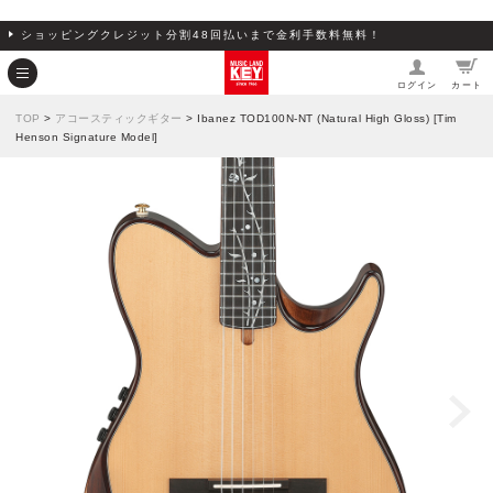
ショッピングクレジット分割48回払いまで金利手数料無料！
ログイン
カート
TOP
>
アコースティックギター
> Ibanez TOD100N-NT (Natural High Gloss) [Tim
Henson Signature Model]