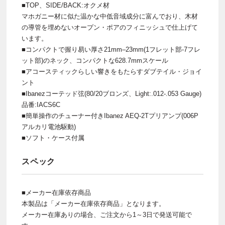
■TOP、SIDE/BACK:オクメ材
マホガニー材に似た温かな中低音域成分に富んでおり、木材
の導管を埋めないオープン・ポアのフィニッシュで仕上げて
います。
■コンパクトで握り易い厚さ21mm–23mm(1フレット部‐7フレ
ット部)のネック、コンパクトな628.7mmスケール
■アコースティックらしい響きをもたらすダブテイル・ジョイ
ント
■Ibanezコーテッド弦(80/20ブロンズ、Light:.012-.053 Gauge)
品番:IACS6C
■簡単操作のチューナー付きIbanez AEQ-2Tプリアンプ(006P
アルカリ電池駆動)
■ソフト・ケース付属
スペック
■メーカー在庫依存商品
本製品は「メーカー在庫依存商品」となります。
メーカー在庫ありの場合、ご注文から1～3日で発送可能で