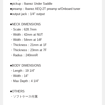
■pickup：Ibanez Under Saddle
■preamp：Ibanez AEQ-2T preamp w/Onboard tuner
■output jack：1/4" output
■NECK DIMENSIONS
・Scale：628.7mm
・Width：42mm at NUT
・Width：54mm at 14F
・Thickness：21mm at 1F
・Thickness：23mm at 7F
・Radius：240mmR
■BODY DIMENSIONS
・Length：19 1/4"
・Width：14"
・Max Depth：4 1/4"
■OTHERS
・ソフトケース付属