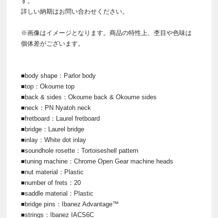
す。
詳しい納期はお問い合わせください。
※画像はイメージとなります。商品の特性上、杢目や色味は
個体差がございます。
■body shape：Parlor body
■top：Okoume top
■back & sides：Okoume back & Okoume sides
■neck：PN Nyatoh neck
■fretboard：Laurel fretboard
■bridge：Laurel bridge
■inlay：White dot inlay
■soundhole rosette：Tortoiseshell pattern
■tuning machine：Chrome Open Gear machine heads
■nut material：Plastic
■number of frets：20
■saddle material：Plastic
■bridge pins：Ibanez Advantage™
■strings：Ibanez IACS6C