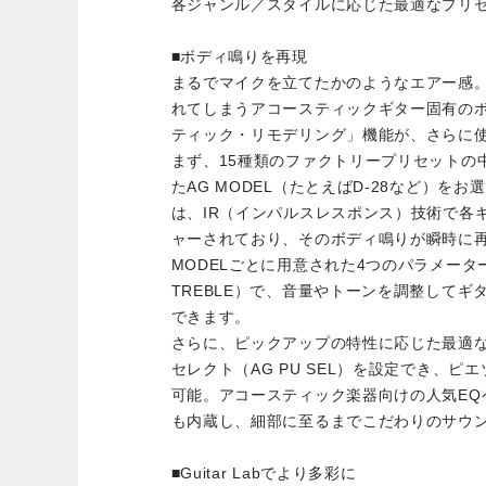
各ジャンル／スタイルに応じた最適なプリ
■ボディ鳴りを再現
まるでマイクを立てたかのようなエアー感
れてしまうアコースティックギター固有の
ティック・リモデリング」機能が、さらに
まず、15種類のファクトリープリセットの
たAG MODEL（たとえばD-28など）をお
は、IR（インパルスレスポンス）技術で各
ャーされており、そのボディ鳴りが瞬時に再
MODELごとに用意された4つのパラメーター（GAI
TREBLE）で、音量やトーンを調整して
できます。
さらに、ピックアップの特性に応じた最適
セレクト（AG PU SEL）を設定でき、
可能。アコースティック楽器向けの人気EQ
も内蔵し、細部に至るまでこだわりのサウ
■Guitar Labでより多彩に