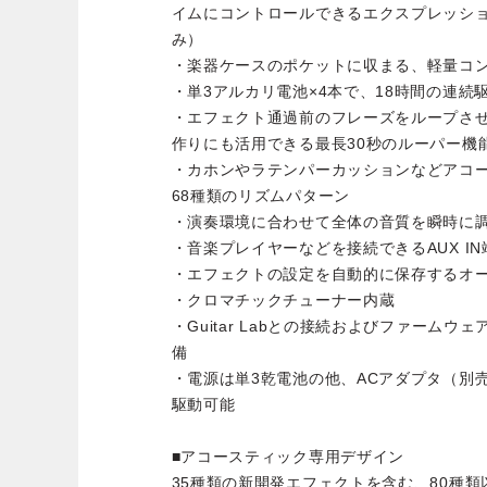
イムにコントロールできるエクスプレッション
み）
・楽器ケースのポケットに収まる、軽量コ
・単3アルカリ電池×4本で、18時間の連続
・エフェクト通過前のフレーズをループさ
作りにも活用できる最長30秒のルーパー機
・カホンやラテンパーカッションなどアコ
68種類のリズムパターン
・演奏環境に合わせて全体の音質を瞬時に調
・音楽プレイヤーなどを接続できるAUX IN
・エフェクトの設定を自動的に保存するオ
・クロマチックチューナー内蔵
・Guitar Labとの接続およびファームウ
備
・電源は単3乾電池の他、ACアダプタ（別売A
駆動可能
■アコースティック専用デザイン
35種類の新開発エフェクトを含む、80種