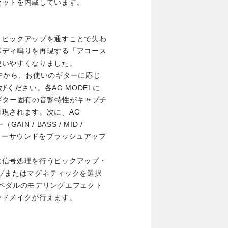
セットを内蔵しています。
。ピックアップを通すことで失わ
ボディ鳴りを再現する「アコース
使いやすくなりました。
中から、お使いのギターに応じ
選びください。各AG MODELに
ギター固有の音響特性がキャプチ
現されます。次に、AG
N / BASS / MID /
ギターサウンドをブラッシュアップ
な信号処理を行うピックアップ・
ピエゾまたはマグネティックを選択
ペダルのモデリングエフェクト
ンドメイクが行えます。