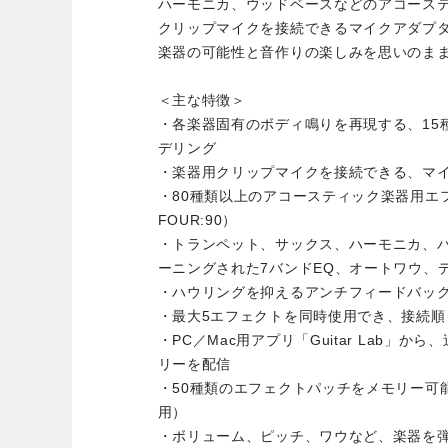
ハーモニカ、ウッドベースなどのアコース
クリップマイクを接続できるマイクアダプ
楽器の可能性と音作りの楽しみを思いのま
＜主な特徴＞
・各楽器固有のボディ鳴りを再現する、15
デリング
・楽器用クリップマイクを接続できる、マイ
・80種類以上のアコースティック楽器用エフェクト
FOUR:90）
・トランペット、サックス、ハーモニカ、
ーニングされた7バンドEQ、オートワウ、
・ハウリングを抑えるアンチフィードバッ
・最大5エフェクトを同時使用でき、接続順
・PC／Mac用アプリ「Guitar Lab」
リーを配信
・50種類のエフェクトパッチをメモリー可
用）
・ボリューム、ピッチ、ワウなど、楽器を