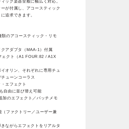
ティック楽器全般に幅広く対応。
ターが付属し、アコースティック
まに追求できます。
種類のアコースティック・リモ
クアダプタ（MAA-1）付属
（A1 FOUR:82 / A1X
バイオリン、それぞれに専用チュ
デチューンコーラス
ク・エフェクト
も自由に並び替え可能
から、追加のエフェクト／パッチメモ
能（ファクトリー／ユーザー兼
弾きながらエフェクトをリアルタ