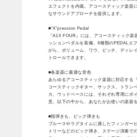
エフェクトを内蔵。アコースティック楽器
なサウンドアプローチを提供します。
■"X"pression Pedal
『A1X FOUR』には、アコースティック
ッションペダルを装備。8種類のPEDAL
がら、ボリューム、ワウ、ピッチ、ディレ
トロールできます。
■各楽器に最適な音色
あらゆるアコースティック楽器に対応する『A
コースティックギター、サックス、トラン
カ、ウッドベースには、それぞれ専用にボ
意。以下の中から、あなたがお使いの楽器
■指弾きも、ピック弾きも
ブルースやラグタイムに適したフィンガー
トリーなどのピック弾き、ステージ演奏での