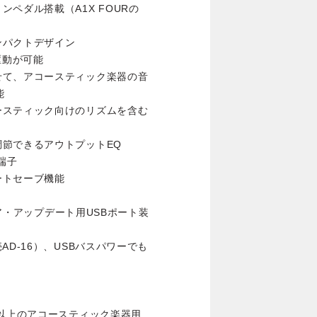
ペダル搭載（A1X FOURの
ンパクトデザイン
駆動が可能
せて、アコースティック楽器の音
能
ースティック向けのリズムを含む
節できるアウトプットEQ
端子
ートセーブ機能
ェア・アップデート用USBポート装
D-16）、USBバスパワーでも
類以上のアコースティック楽器用