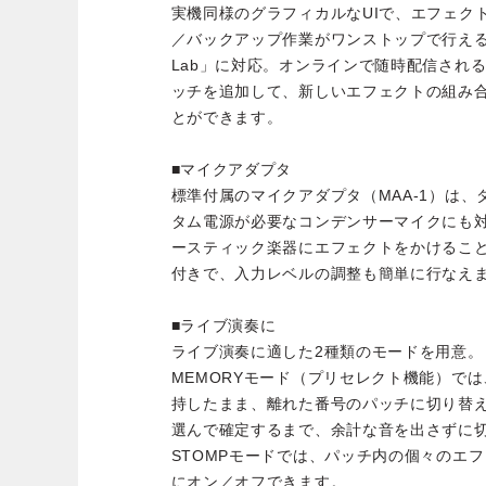
実機同様のグラフィカルなUIで、エフェク
／バックアップ作業がワンストップで行える、P
Lab」に対応。オンラインで随時配信され
ッチを追加して、新しいエフェクトの組み
とができます。
■マイクアダプタ
標準付属のマイクアダプタ（MAA-1）は
タム電源が必要なコンデンサーマイクにも
ースティック楽器にエフェクトをかけること
付きで、入力レベルの調整も簡単に行なえ
■ライブ演奏に
ライブ演奏に適した2種類のモードを用意。
MEMORYモード（プリセレクト機能）で
持したまま、離れた番号のパッチに切り替
選んで確定するまで、余計な音を出さずに
STOMPモードでは、パッチ内の個々のエ
にオン／オフできます。