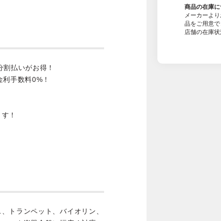
商品の在庫に
メーカーより
品をご用意で
店舗の在庫状
分割払いがお得！
金利手数料0%！
ます！
ス、トランペット、バイオリン、