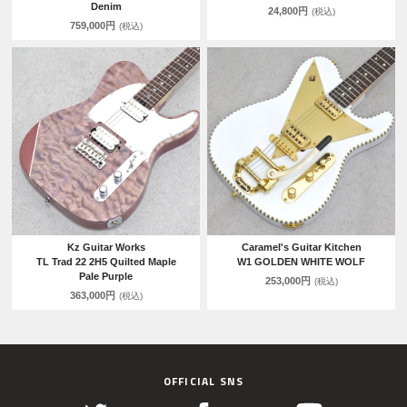
Denim
24,800円
(税込)
759,000円
(税込)
Kz Guitar Works
Caramel's Guitar Kitchen
TL Trad 22 2H5 Quilted Maple
W1 GOLDEN WHITE WOLF
Pale Purple
253,000円
(税込)
363,000円
(税込)
OFFICIAL SNS