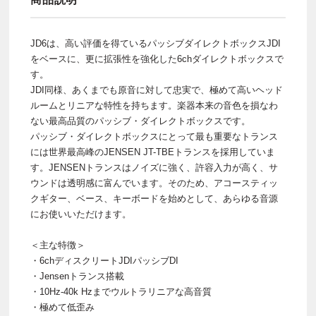
JD6は、高い評価を得ているパッシブダイレクトボックスJDI
をベースに、更に拡張性を強化した6chダイレクトボックスで
す。
JDI同様、あくまでも原音に対して忠実で、極めて高いヘッド
ルームとリニアな特性を持ちます。楽器本来の音色を損なわ
ない最高品質のパッシブ・ダイレクトボックスです。
パッシブ・ダイレクトボックスにとって最も重要なトランス
には世界最高峰のJENSEN JT-TBEトランスを採用していま
す。JENSENトランスはノイズに強く、許容入力が高く、サ
ウンドは透明感に富んでいます。そのため、アコースティッ
クギター、ベース、キーボードを始めとして、あらゆる音源
にお使いいただけます。
＜主な特徴＞
・6chディスクリートJDIパッシブDI
・Jensenトランス搭載
・10Hz-40k Hzまでウルトラリニアな高音質
・極めて低歪み