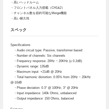
・高いヘッドルーム
・フロントパネル入力搭載（CH1&2）
・チャンネル数を節約可能なMerge機能
・高い耐久性
スペック
Specifications
・Audio circuit type: Passive, transformer based
・Number of channels: Six channels
・Frequency response: 20Hz ~ 20KHz (± 0.2dB)
・Dynamic range: 135dB
・Maximum input: +21dB @ 20Hz
・Total harmonic distortion: 0.05% from 20Hz ~ 20kHz
@-10dB
・Phase deviation: 0.3° @ 100Hz; 3° @ 20Hz
・Input impedance: 140k Ohms, unbalanced
・Output impedance: 150 Ohms, balanced