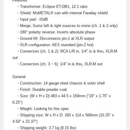
Features
・Transformer: Eclipse ET-DB1, 12:1 ratio
・Shield: MuMETAL® can with internal Faraday shield
・Input pad: -15dB
・Merge: Sums left & right sources to mono (ch. 1 & 2 only)
・180° polarity reverse: Inverts absolute phase
・Ground lift: Disconnects pin-1 at XLR output
・XLR configuration: AES standard (pin-2 hot)
・Connectors (ch. 1 & 2): RCA L/R in, 1/4" in & thru, XLR-M
out
・Connectors (ch. 3 ~ 6): 1/4" in & thru, XLR-M out
General
・Construction: 14 gauge steel chassis & outer shell
・Finish: Durable powder coat
・Size: (W x H x D) 483 x 44.5 x 159mm ("19" x 1.75" x
6.25")
・Weight: Looking for this spec
・Shipping size: W x H x D: 260 x 114 x 568mm (10.25" x
4.50" x 22.37")
・Shipping weight: 3.7 kg (8.15 lbs)