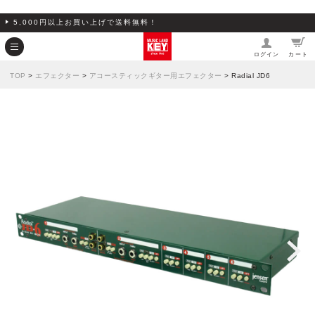
5,000円以上お買い上げで送料無料！
ログイン
カート
TOP
>
エフェクター
>
アコースティックギター用エフェクター
> Radial JD6