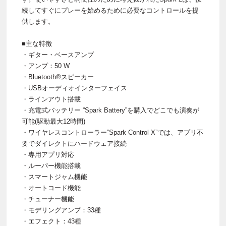
続してすぐにプレーを始めるために必要なコントロールを提
供します。
■主な特徴
・ギター・ベースアンプ
・アンプ：50 W
・Bluetooth®スピーカー
・USBオーディオインターフェイス
・ラインアウト搭載
・充電式バッテリー “Spark Battery”を購入でどこでも演奏が
可能(駆動最大12時間)
・ワイヤレスコントローラー”Spark Control X”では、アプリ不
要でダイレクトにハードウェア接続
・専用アプリ対応
・ルーパー機能搭載
・スマートジャム機能
・オートコード機能
・チューナー機能
・モデリングアンプ：33種
・エフェクト：43種