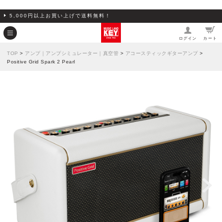
5,000円以上お買い上げで送料無料！
ログイン
カート
TOP
>
アンプ｜アンプシミュレーター｜真空管
>
アコースティックギターアンプ
>
Positive Grid Spark 2 Pearl