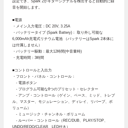
設定でき、Spark 2がギターシグナルを検出すると自動的に録
音を開始します。
■電源
・メイン入力電圧：DC 20V, 3.25A
・バッテリータイプ (Spark Battery)： 取り外し可能な
6,000mAh充電式リチウム電池 （バッテリーはSpark 2本体に
は付属しません）
・バッテリー駆動：最大12時間(中音量時)
・充電時間：3時間
■コントロールと入出力
・フロント・パネル・コントロール：
- 電源ボタン
- プログラム可能な8つのプリセット・セレクター
- アンプ・コントロール（ゲイン、ベース、ミッド、トレブ
ル、マスター、モジュレーション、ディレイ、リバーブ、ボ
リューム）
- ミュージック・チャンネル・ボリューム
- ルーパー・コントロール（REC/DUB、PLAY/STOP、
UNDO/REDO/CLEAR、LED付き）