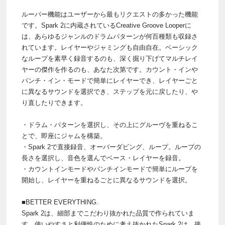
ルーパー機能はユーザーから最もリクエストの多かった機能
です。Spark 2に内蔵されているCreative Groove Looperに
は、あらゆるジャンルのドラムパターンが何百種類も収録さ
れています。レイヤーやジャミングも自由自在。ベーシック
なループを素早く録音するのも、深く掘り下げてマルチレイ
ヤーの傑作を作るのも、あなた次第です。カウント・インや
パンチ・イン・モードで簡単にレイヤーでき、レイヤーごと
に異なるサウンドを選択でき、ステップを元に戻したり、や
り直したりできます。
・ドラム・パターンを選択し、その上にグルーヴを重ねるこ
とで、即座にジャムを構築。
・Spark 2で直接録音、オーバーダビング、ループ。ループの
長さを選択し、音色を選んでベース・レイヤーを録音。
・カウントインモードやパンチインモードで簡単にループを
開始し、レイヤーを重ねるごとに異なるサウンドを選択。
■BETTER EVERYTHING.
Spark 2は、細部までこだわり抜かれた品質で作られていま
す。使いやすさと利便性のために考え抜かれたSpark 2は、接