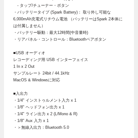
- タップ/チューナー・ボタン
・バッテリータイプ (Spark Battery)： 取り外し可能な
6,000mAh充電式リチウム電池 （バッテリーはSpark 2本体に
は付属しません）
・バッテリー駆動：最大12時間(中音量時)
・リアパネル・コントロール：Bluetoothペアボタン
■USB オーディオ
レコーディング用 USB インターフェイス
1 In x 2 Out
サンプルレート 24bit / 44.1kHz
MacOS & Windowsに対応
■入出力
・1/4" インストゥルメント入力 x 1
・1/8" ヘッドフォン出力 x 1
・1/4" ライン出力 x 2 (L/Mono & R)
・1/8" Aux 入力 x 1
・＞無線入出力：Bluetooth 5.0