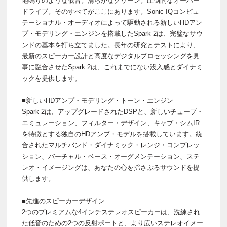
地鳴りのような低音。清らかなクリーン。圧倒的なオーバー
ドライブ。そのすべてがここにあります。Sonic IQコンピュ
テーショナル・オーディオによって駆動される新しいHDアン
プ・モデリング・エンジンを搭載したSpark 2は、完璧なサウ
ンドの基本を打ち立てました。⻑年の研究とテストにより、
最新のスピーカー設計と高度なデジタルプロセッシングを見
事に融合させたSpark 2は、これまでにない没入感とダイナミ
ックを提供します。
■新しいHDアンプ・モデリング・トーン・エンジン
Spark 2は、アップグレードされたDSPと、新しいチューブ・
エミュレーション、フィルター・デザイン、キャブ・シムIR
を特徴とする独自のHDアンプ・モデルを搭載しています。統
合されたマルチバンド・ダイナミック・レンジ・コンプレッ
ション、バーチャル・ベース・オーグメンテーション、ステ
レオ・イメージングは、あなたの心を揺さぶるサウンドを提
供します。
■先進のスピーカーデザイン
2つのプレミアムな4インチステレオスピーカーは、洗練され
た低音のための2つの反射ポートと、より広いステレオイメー