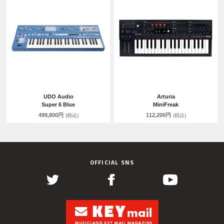
UDO Audio
Arturia
Super 6 Blue
MiniFreak
499,800円
112,200円
(税込)
(税込)
OFFICIAL SNS