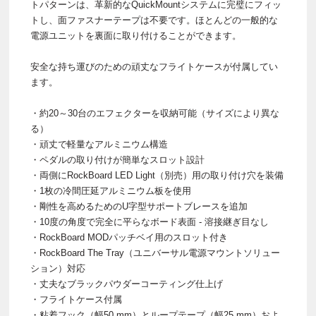
トパターンは、革新的なQuickMountシステムに完璧にフィッ
トし、面ファスナーテープは不要です。ほとんどの一般的な
電源ユニットを裏面に取り付けることができます。
安全な持ち運びのための頑丈なフライトケースが付属してい
ます。
・約20～30台のエフェクターを収納可能（サイズにより異な
る）
・頑丈で軽量なアルミニウム構造
・ペダルの取り付けが簡単なスロット設計
・両側にRockBoard LED Light（別売）用の取り付け穴を装備
・1枚の冷間圧延アルミニウム板を使用
・剛性を高めるためのU字型サポートブレースを追加
・10度の角度で完全に平らなボード表面 - 溶接継ぎ目なし
・RockBoard MODパッチベイ用のスロット付き
・RockBoard The Tray（ユニバーサル電源マウントソリュー
ション）対応
・丈夫なブラックパウダーコーティング仕上げ
・フライトケース付属
・粘着フック（幅50 mm）とループテープ（幅25 mm）およ