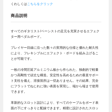
くわしくは
こちらをクリック
商品説明
すべてのギタリスト/ベーシストの足元を充実させるエフェク
ター用ペダルボード。
プレイヤー目線に沿った数々の実用的な仕様と優れた耐久性
により、フレキシブルにエフェクト・ボードを組み上げるこ
とが可能です。
一枚の冷間圧延アルミニウム板から作られた、独創的で軽量
かつ高剛性で頑丈な構造。安定性を高めるための垂直サポー
ト支柱を備え、溶接箇所は一切ありません。その結果、完全
にフラットでねじれに強い表面を実現し、端から端まで使用
できます。
革新的なスロット設計により、すべてのケーブルをボード表
面の下にすっきりと配線できます。精密に設計されたスロッ