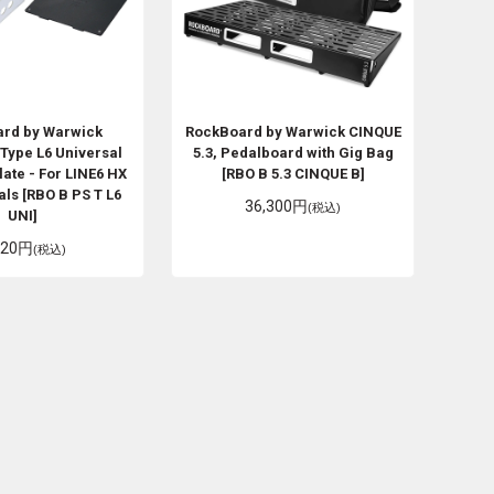
rd by Warwick
RockBoard by Warwick
CINQUE
Type L6 Universal
5.3, Pedalboard with Gig Bag
ate - For LINE6 HX
[RBO B 5.3 CINQUE B]
ls [RBO B PS T L6
36,300円
(税込)
UNI]
620円
(税込)