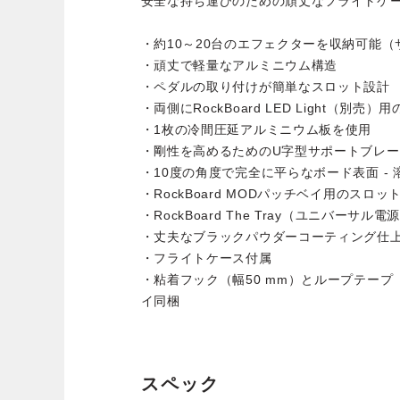
安全な持ち運びのための頑丈なフライトケ
・約10～20台のエフェクターを収納可能
・頑丈で軽量なアルミニウム構造
・ペダルの取り付けが簡単なスロット設計
・両側にRockBoard LED Light（別
・1枚の冷間圧延アルミニウム板を使用
・剛性を高めるためのU字型サポートブレ
・10度の角度で完全に平らなボード表面 -
・RockBoard MODパッチベイ用のスロッ
・RockBoard The Tray（ユニバー
・丈夫なブラックパウダーコーティング仕
・フライトケース付属
・粘着フック（幅50 mm）とループテープ
イ同梱
スペック