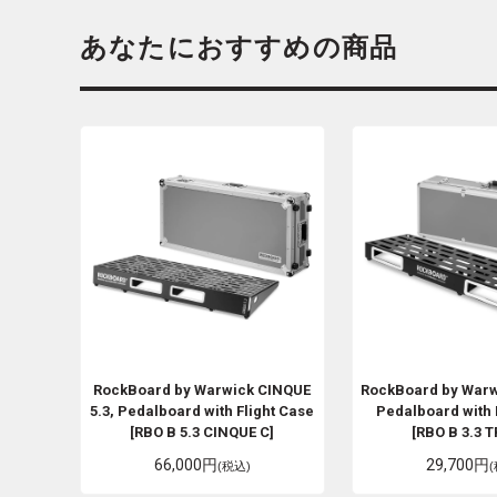
あなたにおすすめの商品
RockBoard by Warwick
CINQUE
RockBoard by War
5.3, Pedalboard with Flight Case
Pedalboard with 
[RBO B 5.3 CINQUE C]
[RBO B 3.3 T
66,000円
29,700円
(税込)