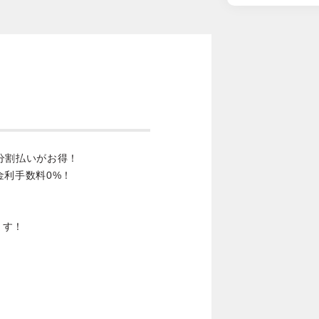
分割払いがお得！
金利手数料0%！
ます！