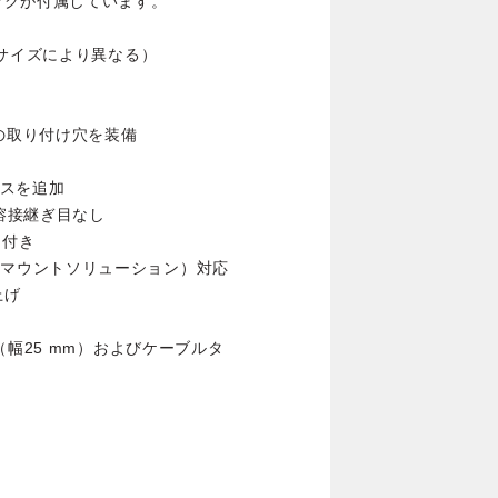
ッグが付属しています。
（サイズにより異なる）
売）用の取り付け穴を装備
ースを追加
 溶接継ぎ目なし
ト付き
サル電源マウントソリューション）対応
上げ
（幅25 mm）およびケーブルタ