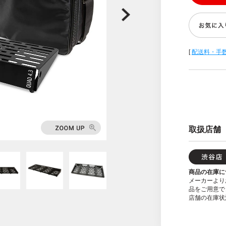
[
配送料・手
取扱店舗
商品の在庫に
メーカーより
品をご用意で
店舗の在庫状