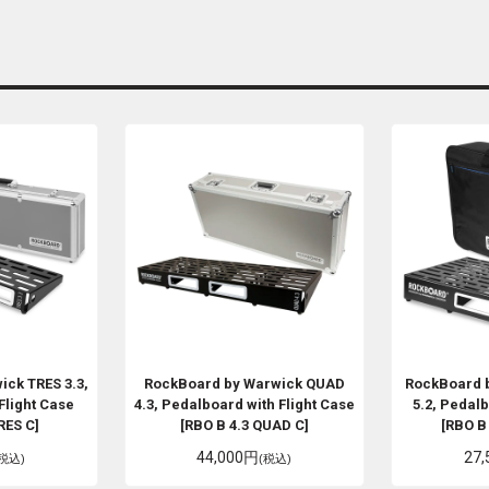
wick
TRES 3.3,
RockBoard by Warwick
QUAD
RockBoard 
Flight Case
4.3, Pedalboard with Flight Case
5.2, Pedal
RES C]
[RBO B 4.3 QUAD C]
[RBO B
44,000円
27
(税込)
(税込)