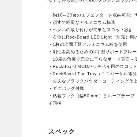
安全な持ち運びのためのプレミアムギグバ
・約10～20台のエフェクターを収納可能
・頑丈で軽量なアルミニウム構造
・ペダルの取り付けが簡単なスロット設計
・右側にRockBoard LED Light（別
・1枚の冷間圧延アルミニウム板を使用
・剛性を高めるためのU字型サポートブレ
・10度の角度で完全に平らなボード表面 -
・RockBoard MODパッチベイ用のスロッ
・RockBoard The Tray（ユニバー
・丈夫なブラックパウダーコーティング仕
・ギグバッグ付属
・粘着フック（幅50 mm）とループテープ
イ同梱
スペック