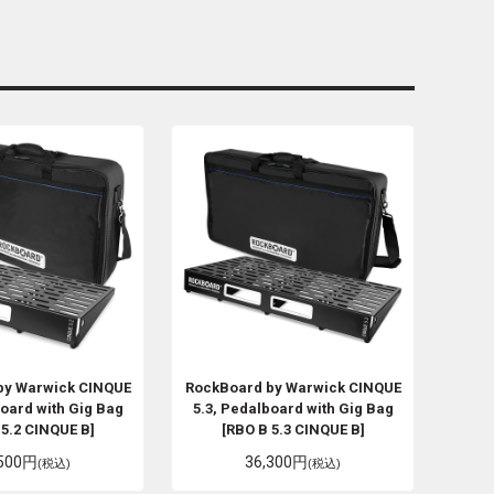
by Warwick
CINQUE
RockBoard by Warwick
CINQUE
board with Gig Bag
5.3, Pedalboard with Gig Bag
 5.2 CINQUE B]
[RBO B 5.3 CINQUE B]
,500円
36,300円
(税込)
(税込)