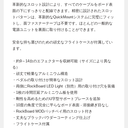
革新的なスロット設計により、すべてのケーブルをボード表
面の下にすっきりと配線できます。精密に設計されたスロッ
トパターンは、革新的なQuickMountシステムに完璧にフィッ
トし、面ファスナーテープは不要です。ほとんどの一般的な
電源ユニットを裏面に取り付けることができます。
安全な持ち運びのための頑丈なフライトケースが付属してい
ます。
・約9～14台のエフェクターを収納可能（サイズにより異な
る）
・頑丈で軽量なアルミニウム構造
・ペダルの取り付けが簡単なスロット設計
・両側にRockBoard LED Light（別売）用の取り付け穴を装備
・1枚の冷間圧延アルミニウム板を使用
・剛性を高めるためのU字型サポートブレースを追加
・10度の角度で完全に平らなボード表面 - 溶接継ぎ目なし
・RockBoard MODパッチベイ用のスロット付き
・丈夫なブラックパウダーコーティング仕上げ
・フライトケース付属