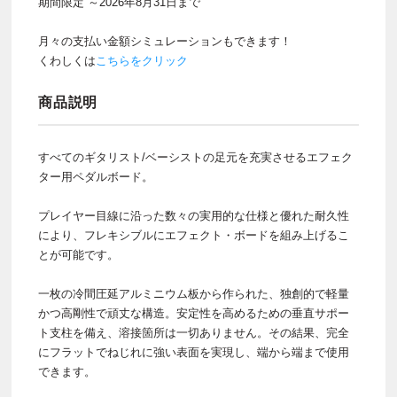
期間限定 ～2026年8月31日まで
月々の支払い金額シミュレーションもできます！
くわしくは
こちらをクリック
商品説明
すべてのギタリスト/ベーシストの足元を充実させるエフェク
ター用ペダルボード。
プレイヤー目線に沿った数々の実用的な仕様と優れた耐久性
により、フレキシブルにエフェクト・ボードを組み上げるこ
とが可能です。
一枚の冷間圧延アルミニウム板から作られた、独創的で軽量
かつ高剛性で頑丈な構造。安定性を高めるための垂直サポー
ト支柱を備え、溶接箇所は一切ありません。その結果、完全
にフラットでねじれに強い表面を実現し、端から端まで使用
できます。