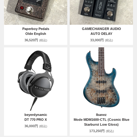
Paperboy Pedals
GAMECHANGER AUDIO
Olde English
AUTO DELAY
36,520円
33,000円
(税込)
(税込)
beyerdynamic
Ibanez
DT 770 PRO X
Mode MDM1600-CTL (Cosmic Blue
Starburst Low Gloss)
36,000円
(税込)
173,250円
(税込)