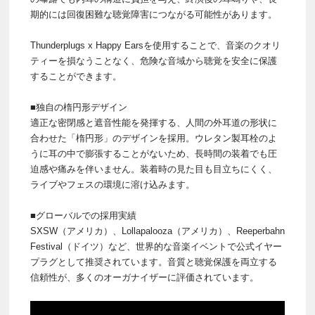
期的には回復困難な聴覚障害につながる可能性があります。
Thunderplugs x Happy Earsを使用することで、音楽のクオリ
ティーを損なうことなく、危険な音域から聴覚を安全に保護
することができます。
■独自の楕円形デザイン
適正な密閉感と遮音性能を発揮する、人間の外耳道の形状に
合わせた「楕円形」のデザインを採用。ウレタン製耳栓のよ
うに耳の中で膨張することがないため、長時間の装着でも圧
迫感や痛みを伴いません。装着時の見た目も目立ちにくく、
ライブやフェスの環境に溶け込みます。
■グローバルでの採用実績
SXSW（アメリカ）、Lollapalooza（アメリカ）、Reeperbahn
Festival（ドイツ）など、世界的な音楽イベントで公式イヤー
プラグとして推奨されています。音質と聴覚保護を両立する
信頼性が、多くのオーガナイザーに評価されています。