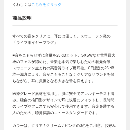
くわしくは
こちらをクリック
商品説明
すべての音をクリアに、耳には優しく。スウェーデン発の
「ライブ用イヤープラグ」
■音をこもらせずに音量を25 dBカット。SXSWなど世界最大
級のフェスが認めた、音楽を本気で楽しむための聴覚保護
スウェーデン生まれの高音質ライブ用耳栓。CE認定の25 dB
均一減衰により、音がこもることなくクリアなサウンドを保
ちながら、耳に負担となる大きな音を抑えます。
医療グレード素材を採用し、肌に安全でアレルギーテスト済
み。独自の楕円形デザインで耳に快適にフィットし、長時間
のライブやフェスでも安心して使用できます。音楽を愛する
人のための、聴覚保護のニュースタンダードです。
カラーは、クリア / クリーム / ピンクの3色をご用意。お好み