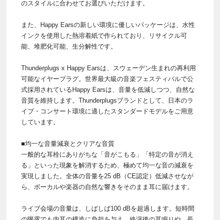
のスタイルに合わせてお選びいただけます。
また、Happy Earsの新しい環境に優しいパッケージは、水性
インクを使用した熱溶着紙で作られており、リサイクル可
能、堆肥化可能、生分解性です。
Thunderplugs x Happy Earsは、スウェーデン生まれの再利用
可能なイヤープラグ。世界最大級の音楽フェスティバルで公
式採用されているHappy Earsは、音量を低減しつつ、自然な
音質を維持します。Thunderplugsブランドとして、日本のラ
イブ・コンサート環境に適したスタンダードモデルをご用意
しています。
■均一な音量減衰とクリアな音質
一般的な耳栓にありがちな「音がこもる」「特定の音が消え
る」といった現象を解消するため、極めて均一な音の減衰を
実現しました。全体の音量を25 dB（CE認定）低減させなが
ら、ボーカルや楽器の自然な響きをそのまま耳に届けます。
ライブ会場の音量は、しばしば100 dBを超過します。短時間
の曝露でも内耳の構造に負担を与え、終演後の耳鳴りや、長