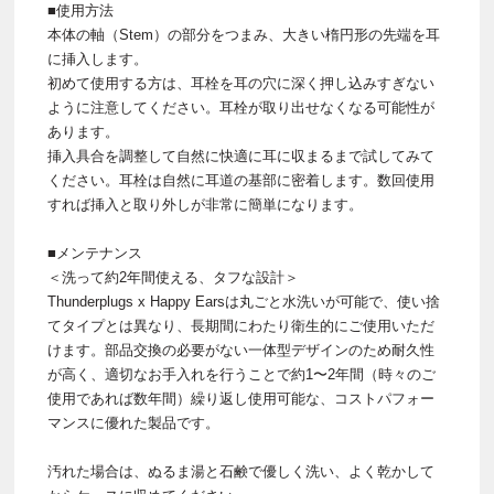
■使用方法
本体の軸（Stem）の部分をつまみ、大きい楕円形の先端を耳
に挿入します。
初めて使用する方は、耳栓を耳の穴に深く押し込みすぎない
ように注意してください。耳栓が取り出せなくなる可能性が
あります。
挿入具合を調整して自然に快適に耳に収まるまで試してみて
ください。耳栓は自然に耳道の基部に密着します。数回使用
すれば挿入と取り外しが非常に簡単になります。
■メンテナンス
＜洗って約2年間使える、タフな設計＞
Thunderplugs x Happy Earsは丸ごと水洗いが可能で、使い捨
てタイプとは異なり、長期間にわたり衛生的にご使用いただ
けます。部品交換の必要がない一体型デザインのため耐久性
が高く、適切なお手入れを行うことで約1〜2年間（時々のご
使用であれば数年間）繰り返し使用可能な、コストパフォー
マンスに優れた製品です。
汚れた場合は、ぬるま湯と石鹸で優しく洗い、よく乾かして