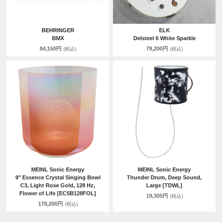
BEHRINGER
ELK
BMX
Delsteel 6 White Sparkle
84,150円
79,200円
(税込)
(税込)
MEINL Sonic Energy
MEINL Sonic Energy
9" Essence Crystal Singing Bowl
Thunder Drum, Deep Sound,
C3, Light Rose Gold, 128 Hz,
Large [TDWL]
Flower of Life [ECSB128FOL]
19,305円
(税込)
178,200円
(税込)