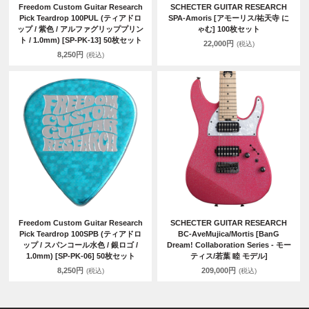
Freedom Custom Guitar Research
SCHECTER GUITAR RESEARCH
Pick Teardrop 100PUL (ティアドロ
SPA-Amoris [アモーリス/祐天寺 に
ップ / 紫色 / アルファグリッププリン
ゃむ] 100枚セット
ト / 1.0mm) [SP-PK-13] 50枚セット
22,000円
(税込)
8,250円
(税込)
Freedom Custom Guitar Research
SCHECTER GUITAR RESEARCH
Pick Teardrop 100SPB (ティアドロ
BC-AveMujica/Mortis [BanG
ップ / スパンコール水色 / 銀ロゴ /
Dream! Collaboration Series - モー
1.0mm) [SP-PK-06] 50枚セット
ティス/若葉 睦 モデル]
8,250円
209,000円
(税込)
(税込)