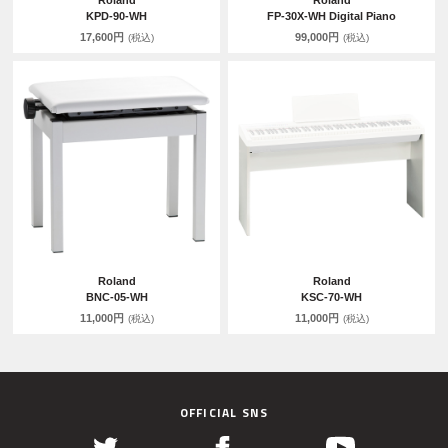
Roland
Roland
KPD-90-WH
FP-30X-WH Digital Piano
17,600円
99,000円
(税込)
(税込)
Roland
Roland
BNC-05-WH
KSC-70-WH
11,000円
11,000円
(税込)
(税込)
OFFICIAL SNS