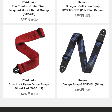
D'Addario
Ibanez
Eco Comfort Guitar Strap,
Designer Collection Strap
Jacquard Model, Red & Orange
DCS50D-PBD (Pale Blue Denim)
[50RW03]
2,750円
(税込)
3,850円
(税込)
D'Addario
Ibanez
Auto Lock Nylon Guitar Strap -
Design Strap GSD50-BL (Blue)
Blood Red [50BAL11]
3,300円
(税込)
3,960円
(税込)