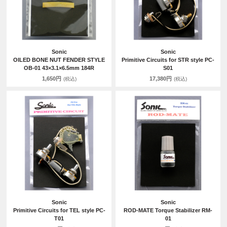
Sonic
Sonic
OILED BONE NUT FENDER STYLE
Primitive Circuits for STR style PC-
OB-01 43×3.1×6.5mm 184R
S01
1,650円
17,380円
(税込)
(税込)
Sonic
Sonic
Primitive Circuits for TEL style PC-
ROD-MATE Torque Stabilizer RM-
T01
01