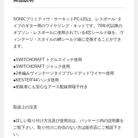
SONICプリミティヴ・サーキットPC-L01は、レスポール･タ
イプのギター用のワイヤリング・キットです。'70年代以降の
ギブソン・レスポールに使用されている4芯シールド線を、ヴ
ィンテージ・スタイルの網シールド線に交換することができ
ます。
●SWITCHCRAFT トグルスイッチ使用
●SWITCHCRAFT ジャック使用
●2本編みヴィンテージタイプブレイデッドワイヤー使用
●KESTER”44”ハンダ使用
●初級者にも安心なアース配線用端子付き
取扱上の注意
●詳しい取り付け方法及び使用法は、パッケージ内の説明書を
ご覧下さい。取り付けに自信のない方は販売店にご相談下さ
い。