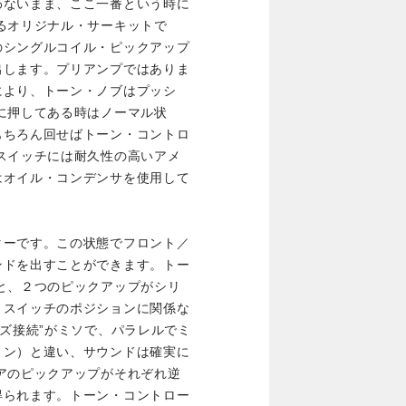
わないまま、ここ一番という時に
るオリジナル・サーキットで
のシングルコイル・ピックアップ
出します。プリアンプではありま
により、トーン・ノブはプッシ
に押してある時はノーマル状
もちろん回せばトーン・コントロ
スイッチには耐久性の高いアメ
はオイル・コンデンサを使用して
ターです。この状態でフロント／
ンドを出すことができます。トー
と、２つのピックアップがシリ
・スイッチのポジションに関係な
ーズ接続”がミソで、パラレルでミ
ョン）と違い、サウンドは確実に
アのピックアップがそれぞれ逆
得られます。トーン・コントロー