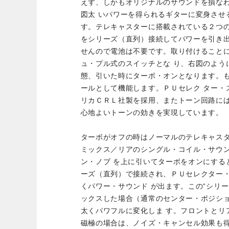
えず、しかもオリジナルのサウンドを損な
図太 いパワーを得られるギターに変身させ
す。テレキャスターに搭載されている２つ
をシリーズ（直列）接続してパワーを引き
せんので電池は不要です。取り付けること
ュ・プル式のスイッチとな り、右図のよう
態、引いた時にターボ・オンとなります。
ールとして機能します。ＰＵセレク ター・
リカＣＲＬ社製を採用、またトーン回路に
心地よいトーンの効きを実現しています。
ターボがオフの時はノーマルのテレキャス
ミックス／リアのシングル・コイル・サウ
ン・ノブ を上に引いてターボをオンにする
ーズ（直列）で接続され、ＰＵセレクター
くパワー・サウンド が出ます。この“シリ
ックスした場合（通常のセンター・ポジシ
太くパワフルに変化しま す。フロントとリ
磁極の場合は、ノイズ・キャンセル効果も