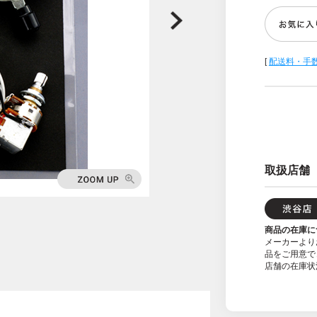
[
配送料・手
取扱店舗
商品の在庫に
メーカーより
品をご用意で
店舗の在庫状