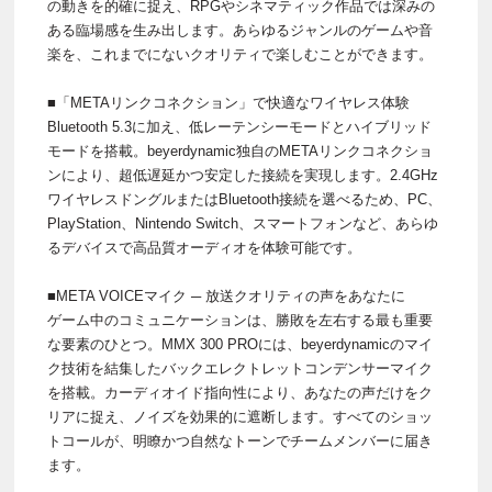
の動きを的確に捉え、RPGやシネマティック作品では深みの
ある臨場感を生み出します。あらゆるジャンルのゲームや音
楽を、これまでにないクオリティで楽しむことができます。
■「METAリンクコネクション」で快適なワイヤレス体験
Bluetooth 5.3に加え、低レーテンシーモードとハイブリッド
モードを搭載。beyerdynamic独自のMETAリンクコネクショ
ンにより、超低遅延かつ安定した接続を実現します。2.4GHz
ワイヤレスドングルまたはBluetooth接続を選べるため、PC、
PlayStation、Nintendo Switch、スマートフォンなど、あらゆ
るデバイスで高品質オーディオを体験可能です。
■META VOICEマイク ─ 放送クオリティの声をあなたに
ゲーム中のコミュニケーションは、勝敗を左右する最も重要
な要素のひとつ。MMX 300 PROには、beyerdynamicのマイ
ク技術を結集したバックエレクトレットコンデンサーマイク
を搭載。カーディオイド指向性により、あなたの声だけをク
リアに捉え、ノイズを効果的に遮断します。すべてのショッ
トコールが、明瞭かつ自然なトーンでチームメンバーに届き
ます。