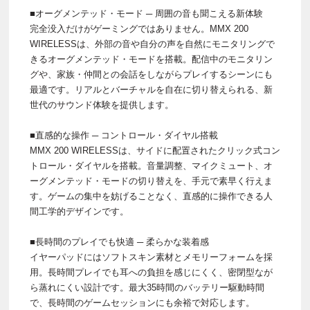
■オーグメンテッド・モード ─ 周囲の音も聞こえる新体験
完全没入だけがゲーミングではありません。MMX 200
WIRELESSは、外部の音や自分の声を自然にモニタリングで
きるオーグメンテッド・モードを搭載。配信中のモニタリン
グや、家族・仲間との会話をしながらプレイするシーンにも
最適です。リアルとバーチャルを自在に切り替えられる、新
世代のサウンド体験を提供します。
■直感的な操作 ─ コントロール・ダイヤル搭載
MMX 200 WIRELESSは、サイドに配置されたクリック式コン
トロール・ダイヤルを搭載。音量調整、マイクミュート、オ
ーグメンテッド・モードの切り替えを、手元で素早く行えま
す。ゲームの集中を妨げることなく、直感的に操作できる人
間工学的デザインです。
■長時間のプレイでも快適 ─ 柔らかな装着感
イヤーパッドにはソフトスキン素材とメモリーフォームを採
用。長時間プレイでも耳への負担を感じにくく、密閉型なが
ら蒸れにくい設計です。最大35時間のバッテリー駆動時間
で、長時間のゲームセッションにも余裕で対応します。