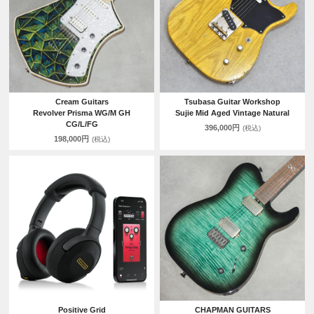
Cream Guitars
Tsubasa Guitar Workshop
Revolver Prisma WG/M GH
Sujie Mid Aged Vintage Natural
CG/L/FG
396,000円
(税込)
198,000円
(税込)
Positive Grid
CHAPMAN GUITARS