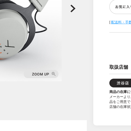
[
配送料・手
取扱店舗
商品の在庫に
メーカーより
品をご用意で
店舗の在庫状