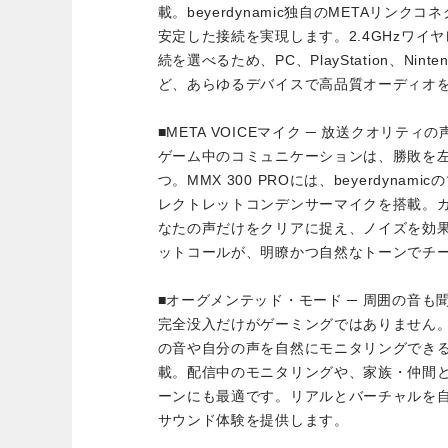
載。beyerdynamic独自のMETAリン
安定した接続を実現します。2.4GHzワイヤレ
続を選べるため、PC、PlayStation、Nint
ど、あらゆるデバイスで高品質オーディオ
■META VOICEマイク ─ 放送クオリティ
ゲーム中のコミュニケーションは、勝敗を
つ。MMX 300 PROには、beyerdyna
レクトレットコンデンサーマイクを搭載。
なたの声だけをクリアに捉え、ノイズを効
ットコールが、明瞭かつ自然なトーンでチ
■オーグメンテッド・モード ─ 周囲の音も
完全没入だけがゲーミングではありません。MMX
の音や自分の声を自然にモニタリングでき
載。配信中のモニタリングや、家族・仲間
ーンにも最適です。リアルとバーチャルを
サウンド体験を提供します。