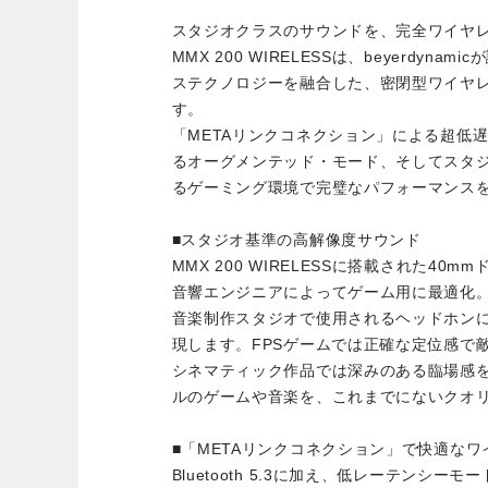
スタジオクラスのサウンドを、完全ワイヤ
MMX 200 WIRELESSは、beyerdyn
ステクノロジーを融合した、密閉型ワイヤ
す。
「METAリンクコネクション」による超低
るオーグメンテッド・モード、そしてスタ
るゲーミング環境で完璧なパフォーマンス
■スタジオ基準の高解像度サウンド
MMX 200 WIRELESSに搭載された40mmド
音響エンジニアによってゲーム用に最適化
音楽制作スタジオで使用されるヘッドホン
現します。FPSゲームでは正確な定位感で
シネマティック作品では深みのある臨場感
ルのゲームや音楽を、これまでにないクオ
■「METAリンクコネクション」で快適なワ
Bluetooth 5.3に加え、低レーテンシ