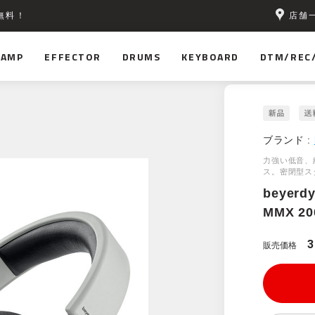
店舗
無料！
AMP
EFFECTOR
DRUMS
KEYBOARD
DTM/REC
ブランド :
力強い低音、
ス。密閉型ス
beyerd
MMX 200
3
販売価格