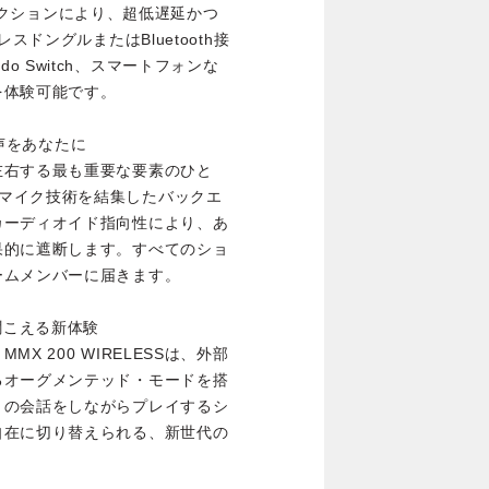
クコネクションにより、超低遅延かつ
スドングルまたはBluetooth接
endo Switch、スマートフォンな
を体験可能です。
の声をあなたに
左右する最も重要な要素のひと
micのマイク技術を結集したバックエ
カーディオイド指向性により、あ
果的に遮断します。すべてのショ
ームメンバーに届きます。
聞こえる新体験
 200 WIRELESSは、外部
るオーグメンテッド・モードを搭
との会話をしながらプレイするシ
自在に切り替えられる、新世代の