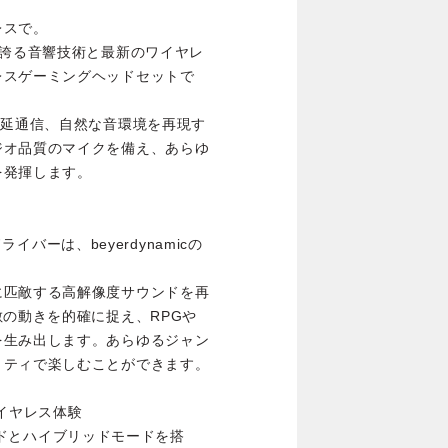
レスで。
amicが誇る音響技術と最新のワイヤレ
レスゲーミングヘッドセットで
遅延通信、自然な音環境を再現す
ジオ品質のマイクを備え、あらゆ
を発揮します。
ライバーは、beyerdynamicの
。
に匹敵する高解像度サウンドを再
敵の動きを的確に捉え、RPGや
を生み出します。あらゆるジャン
リティで楽しむことができます。
イヤレス体験
ーモードとハイブリッドモードを搭