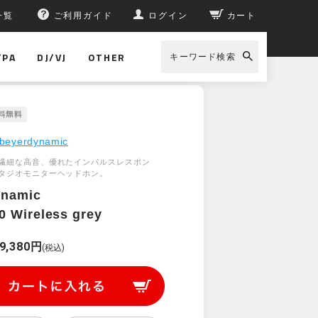
一覧
ご利用ガイド
ログイン
カート
/PA
DJ/VJ
OTHER
キーワード検索
beyerdynamic
繊細な高音、優れたインパルスレスポン
タジオモニターヘッドホン。
ynamic
 Wireless grey
9,380円
(税込)