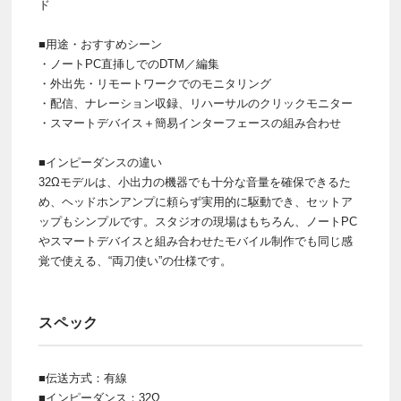
ド
■用途・おすすめシーン
・ノートPC直挿しでのDTM／編集
・外出先・リモートワークでのモニタリング
・配信、ナレーション収録、リハーサルのクリックモニター
・スマートデバイス＋簡易インターフェースの組み合わせ
■インピーダンスの違い
32Ωモデルは、小出力の機器でも十分な音量を確保できるた
め、ヘッドホンアンプに頼らず実用的に駆動でき、セットア
ップもシンプルです。スタジオの現場はもちろん、ノートPC
やスマートデバイスと組み合わせたモバイル制作でも同じ感
覚で使える、“両刀使い”の仕様です。
スペック
■伝送方式：有線
■インピーダンス：32Ω