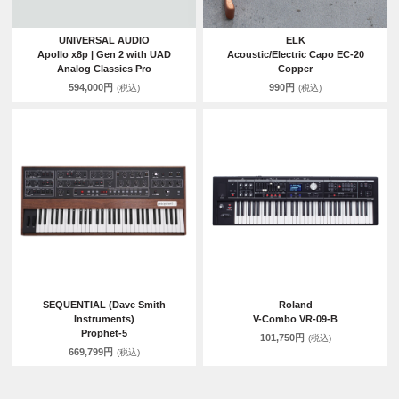
UNIVERSAL AUDIO
ELK
Apollo x8p | Gen 2 with UAD
Acoustic/Electric Capo EC-20
Analog Classics Pro
Copper
594,000円
990円
(税込)
(税込)
SEQUENTIAL (Dave Smith
Roland
Instruments)
V-Combo VR-09-B
Prophet-5
101,750円
(税込)
669,799円
(税込)