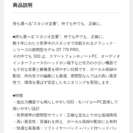
商品説明
持ち運べる“スタジオ定番”。外でも中でも、正確に。
■持ち運べる“スタジオ定番”。外でも中でも、正確に。
数十年にわたり世界中のスタジオで信頼されるクラシック・
シリーズの密閉型モデル DT 770 PRO。
その中でも 32Ω は、スマートフォンやノートPC、オーディオ
インターフェースのヘッドホン端子など出力の小さい機器で
も十分な音量と解像度を得やすい仕様です。ボーカル収録や
配信、外出先での編集にも最適。密閉型ならではの高い遮音
性で、環境を選ばず安定したモニタリングを実現します。
■特徴
・低出力機器でも鳴らしやすい32Ω：モバイル〜PC直挿しで
扱いやすい設計
・世界標準の密閉型サウンド：正確な定位と十分な低域再現
・高い遮音性：音漏れを抑え、ボーカル収録や配信にも有利
・快適な装着感：ソフトイヤーパッド＋パッド付ヘッドバン