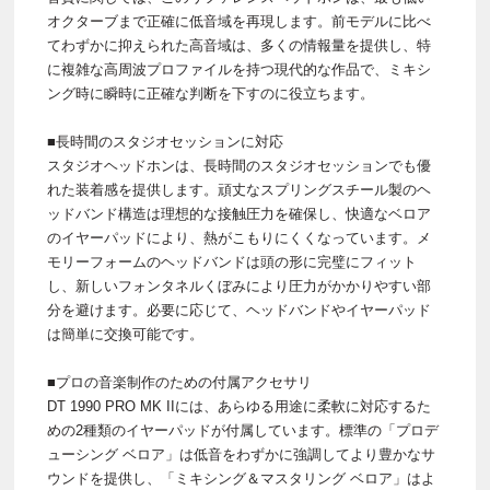
オクターブまで正確に低音域を再現します。前モデルに比べ
てわずかに抑えられた高音域は、多くの情報量を提供し、特
に複雑な高周波プロファイルを持つ現代的な作品で、ミキシ
ング時に瞬時に正確な判断を下すのに役立ちます。
■長時間のスタジオセッションに対応
スタジオヘッドホンは、長時間のスタジオセッションでも優
れた装着感を提供します。頑丈なスプリングスチール製のヘ
ッドバンド構造は理想的な接触圧力を確保し、快適なベロア
のイヤーパッドにより、熱がこもりにくくなっています。メ
モリーフォームのヘッドバンドは頭の形に完璧にフィット
し、新しいフォンタネルくぼみにより圧力がかかりやすい部
分を避けます。必要に応じて、ヘッドバンドやイヤーパッド
は簡単に交換可能です。
■プロの音楽制作のための付属アクセサリ
DT 1990 PRO MK IIには、あらゆる用途に柔軟に対応するた
めの2種類のイヤーパッドが付属しています。標準の「プロデ
ューシング ベロア」は低音をわずかに強調してより豊かなサ
ウンドを提供し、「ミキシング＆マスタリング ベロア」はよ