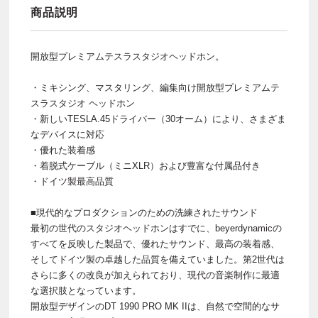
商品説明
開放型プレミアムテスラスタジオヘッドホン。
・ミキシング、マスタリング、編集向け開放型プレミアムテ
スラスタジオ ヘッドホン
・新しいTESLA.45ドライバー（30オーム）により、さまざま
なデバイスに対応
・優れた装着感
・着脱式ケーブル（ミニXLR）および豊富な付属品付き
・ドイツ製最高品質
■現代的なプロダクションのための洗練されたサウンド
最初の世代のスタジオヘッドホンはすでに、beyerdynamicの
すべてを反映した製品で、優れたサウンド、最高の装着感、
そしてドイツ製の卓越した品質を備えていました。第2世代は
さらに多くの改良が加えられており、現代の音楽制作に最適
な選択肢となっています。
開放型デザインのDT 1990 PRO MK IIは、自然で空間的なサ