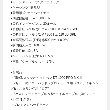
■トランスデューサ: ダイナミック
■ケーシング: 開放型
■着用形式: オーバーイヤー
■周波数応答: 5 – 40,000 Hz
■公称インピーダンス: 30オーム
■公称音圧レベル @1 mW / 500 Hz: 94 dB SPL
■公称音圧レベル @1 V / 500 Hz: 110 dB SPL
■全高調波歪み (THD) @500 Hz: < 0.06%
■瞬間最大入力: 100 mW
■遮音性能: 12 dBA
■ヘッドバンド圧力: 6 ± 0.5 N
■重量（ケーブルなし）: 376 g
■付属品
・開放型スタジオヘッドホン DT 1990 PRO MK II
・2セットのイヤーパッド（プロデュース用ベロア、ミキシン
グ&マスタリング用ベロア）
・3mストレートケーブル & 5mコイルケーブル（3ピンミニ
XLRコネクタ）
・プレミアムハードケース