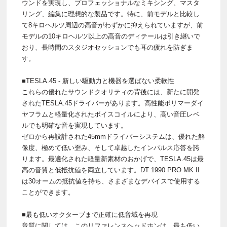
ウンドを実現し、プロフェッショナルなミキシング、マスタ
リング、編集に理想的な製品です。特に、前モデルと比較し
て8キロヘルツ周辺の高音がわずかに抑えられていますが、前
モデルの10キロヘルツ以上の高音のディテールは引き継いで
おり、長時間のスタジオセッションでも耳の疲れを防ぎま
す。
■TESLA.45 - 新しい駆動力と機器を選ばない柔軟性
これらの優れたサウンドクオリティの背後には、新たに開発
されたTESLA.45ドライバーがあります。高性能ポリマーダイ
ヤフラムと軽量化されたボイスコイルにより、高い音圧レベ
ルでも明確な音を実現しています。
ゼロから再設計された45mmドライバーシステムは、優れた解
像度、極めて低い歪み、そして卓越したインパルス応答を誇
ります。最適化された軽量新素材のおかげで、TESLA.45は最
高の音質と低抵抗値を両立しています。DT 1990 PRO MK II
は30オームの抵抗値を持ち、さまざまなデバイスで使用する
ことができます。
■最も低いオクターブまで正確に低音域を再現
音質に関しては、このリファレンスヘッドホンは、最も低い