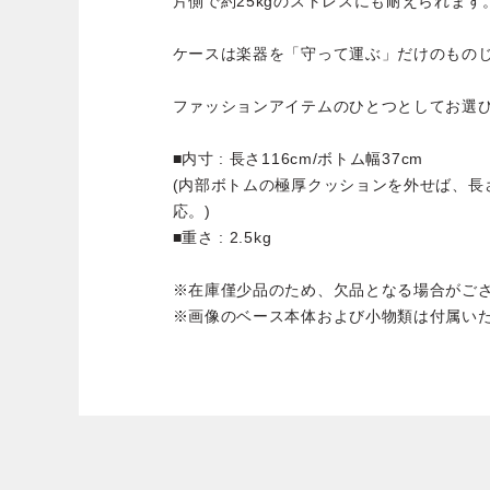
片側で約25kgのストレスにも耐えられます
ケースは楽器を「守って運ぶ」だけのもの
ファッションアイテムのひとつとしてお選
■内寸 : 長さ116cm/ボトム幅37cm
(内部ボトムの極厚クッションを外せば、長さ1
応。)
■重さ : 2.5kg
※在庫僅少品のため、欠品となる場合がご
※画像のベース本体および小物類は付属い