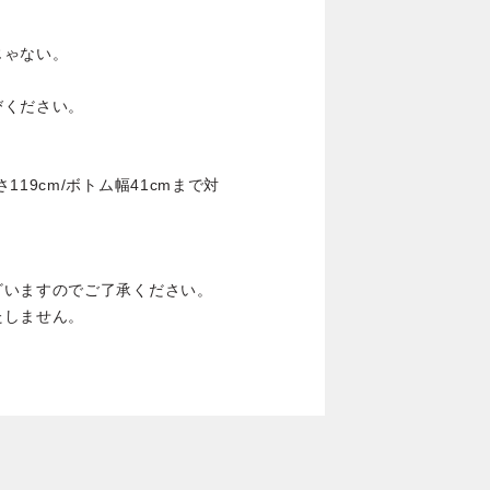
。
じゃない。
びください。
19cm/ボトム幅41cmまで対
ざいますのでご了承ください。
たしません。