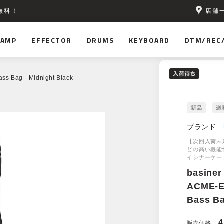
店舗
無料！
AMP
EFFECTOR
DRUMS
KEYBOARD
DTM/REC
ss Bag - Midnight Black
ブランド :
【次回入荷未
どの高い機能
イシナーケー
basiner
ACME-E
Bass Ba
4
販売価格