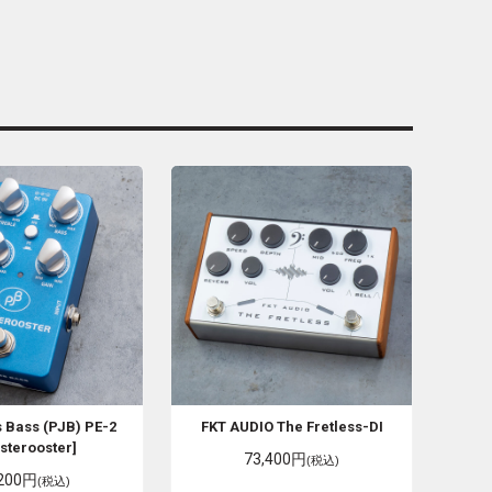
s Bass (PJB)
PE-2
FKT AUDIO
The Fretless-DI
sterooster]
73,400円
(税込)
,200円
(税込)