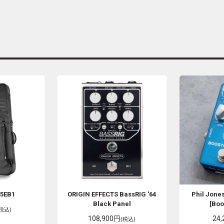
5EB1
ORIGIN EFFECTS
BassRIG '64
Phil Jone
Black Panel
[Boo
(税込)
108,900円
24
(税込)