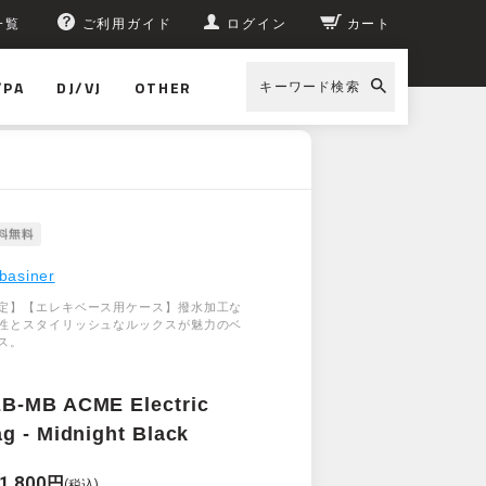
一覧
ご利用ガイド
ログイン
カート
/PA
DJ/VJ
OTHER
キーワード検索
basiner
定】【エレキベース用ケース】撥水加工な
性とスタイリッシュなルックスが魅力のベ
ス。
B-MB ACME Electric
g - Midnight Black
1,800円
(税込)