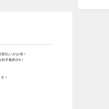
分割払いがお得！
金利手数料0%！
ます！