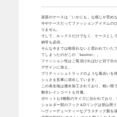
楽器のケースは「いかにも」な感じが否め
今やケースだってファッションアイテムの
りません。
そして、ルックスだけでなく、ケースとし
納等も必須。
そんな今までは相容れないと思われていた
てしまったのがこの「basiner」。
ファッション性はご覧頂ければひと目で分
デザインに加え、
ブリティッシュトラッドのような風合いを
シュさを見事に演出しています。
この表生地は撥水加工されており、軽い雨
耐水レインコートも付属。
ポケットも3種類のサイズに分かれており、
ショルダー部のフック＆Dリングは登山用
へヴィーデューティーなプラスチック製を