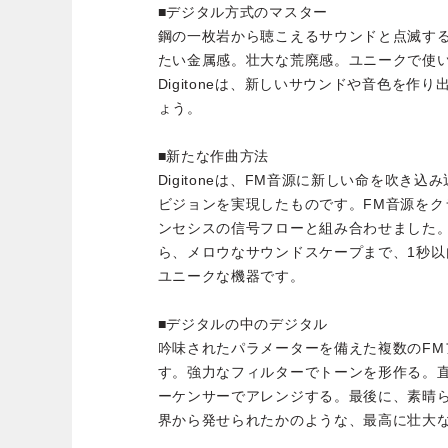
■デジタル方式のマスター
鋼の一枚岩から聴こえるサウンドと点滅す
たい金属感。壮大な荒廃感。ユニークで使い
Digitoneは、新しいサウンドや音色を作
ょう。
■新たな作曲方法
Digitoneは、FM音源に新しい命を吹き込み
ビジョンを実現したものです。FM音源をク
ンセシスの信号フローと組み合わせました
ら、メロウなサウンドスケープまで、1秒
ユニークな機器です。
■デジタルの中のデジタル
吟味されたパラメーターを備えた複数のFM
す。強力なフィルターでトーンを形作る。直感的
ーケンサーでアレンジする。最後に、素晴
界から発せられたかのような、最高に壮大