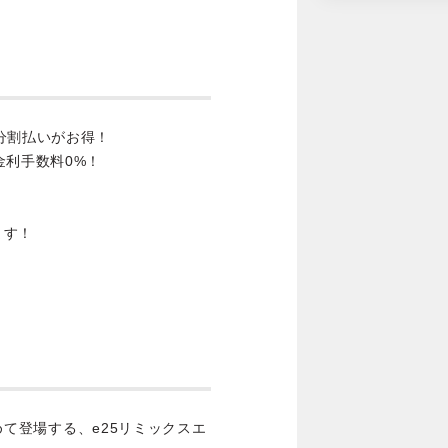
分割払いがお得！
金利手数料0%！
ます！
込めて登場する、e25リミックスエ