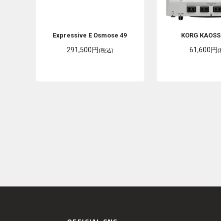
Expressive E
Osmose 49
KORG
KAOSS
291,500円
61,600円
(税込)