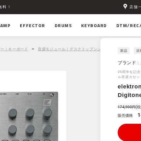
店舗
無料！
AMP
EFFECTOR
DRUMS
KEYBOARD
DTM/REC
ザー｜キーボード
>
音源モジュール｜デスクトップシンセ｜ラックマウントシ
ブランド :
25周年を記
ル⾳楽カセッ
elektro
Digiton
174,900円
(税
1
販売価格