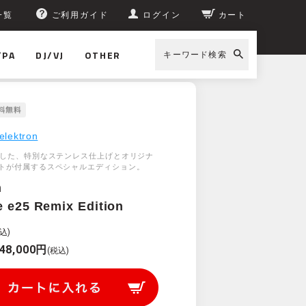
一覧
ご利用ガイド
ログイン
カート
/PA
DJ/VJ
OTHER
キーワード検索
ンセ
> elektron Digitone e25 Remix Edition
elektron
念した、特別なステンレス仕上げとオリジナ
トが付属するスペシャルエディション。
n
e e25 Remix Edition
込)
48,000円
(税込)