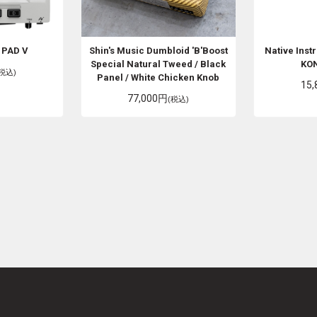
 PAD V
Shin's Music
Dumbloid 'B'Boost
Native Ins
Special Natural Tweed / Black
KO
(税込)
Panel / White Chicken Knob
15
77,000円
(税込)