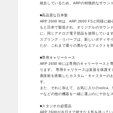
統合しているため、ARPの特徴的なサウン
■高品質な日本製
ARP 2600 Mは、ARP 2600 FSと
もと日本で製造され、オリジナルのサウン
に、同じアナログ電子部品を使用していま
スプリング・リバーブは、新しいボディサ
たが、これまで通りの豊かなエフェクトを
■専用キャリーケース
ARP 2600 Mには専用のキャリーケース
ります。 専用キャリケースは楽器を保護す
衰技術を搭載したカスタム・キャスターの
す。
また、それに加えて、お気に入りのvolca、S
ーなどの他の機器を一緒に運ぶのに十分な
■スタジオの必需品
ARP 2600が今日まで絶大な人気を誇っ