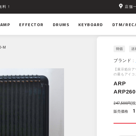
店舗
無料！
AMP
EFFECTOR
DRUMS
KEYBOARD
DTM/REC
0-M
ブランド :
【展示処分ア
の最もアイコ
ARP
ARP260
247,500円
(税
1
販売価格