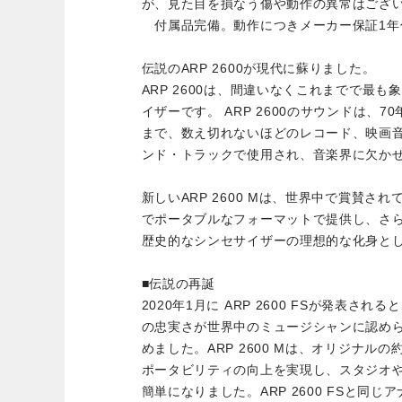
が、見た目を損なう傷や動作の異常はござ
付属品完備。動作につきメーカー保証1年
伝説のARP 2600が現代に蘇りました。
ARP 2600は、間違いなくこれまでで最
イザーです。 ARP 2600のサウンドは、
まで、数え切れないほどのレコード、映画
ンド・トラックで使用され、音楽界に欠か
新しいARP 2600 Mは、世界中で賞賛さ
でポータブルなフォーマットで提供し、さ
歴史的なシンセサイザーの理想的な化身と
■伝説の再誕
2020年1月に ARP 2600 FSが発表される
の忠実さが世界中のミュージシャンに認め
めました。ARP 2600 Mは、オリジナル
ポータビリティの向上を実現し、スタジオ
簡単になりました。ARP 2600 FSと同