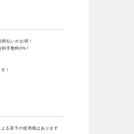
分割払いがお得！
金利手数料0%！
ます！
による若干の使用感はあります