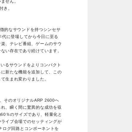
いません。
付き。
も象徴的なサウンドを持つシンセサ
70年代に登場してから今日に至る
音楽、テレビ番組、ゲームのサウ
せない存在であり続けています。
れているサウンドをよりコンパクト
らに新たな機能を追加して、この
して生まれ変わりました。
と、そのオリジナルARP 2600へ
られ、瞬く間に驚異的な成功を収
の約60％のサイズであり、軽量化と
やライブ会場でのセッティングが
じアナログ回路とコンポーネントを