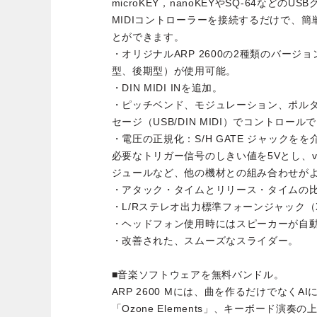
microKEY，nanoKEYやSQ-64などの
MIDIコントローラーを接続するだけで、
とができます。
・オリジナルARP 2600の2種類のバージ
型、後期型）が使用可能。
・DIN MIDI INを追加。
・ピッチベンド、モジュレーション、ポルタメン
セージ（USB/DIN MIDI）でコントロール
・電圧の正規化：S/H GATE ジャックを
必要なトリガー信号のしきい値を5Vとし、v
ジュールなど、他の機材との組み合わせが
・アタック・タイムとリリース・タイムの
・L/Rステレオ出力標準フォーンジャック（
・ヘッドフォン使用時にはスピーカーが自
・改善された、スムーズなスライダー。
■音楽ソフトウェアを無料バンドル。
ARP 2600 Mには、曲を作るだけでなく
「Ozone Elements」、キーボード演奏の