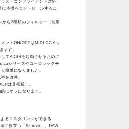
USBクラス・コンプライアント対応
簡単に本機をコントロールするこ
ョンから2種類のフィルター（前期
トON/OFFはMIDI CCメッ
できます。
を介してADSRを起動させるために
olcaシリーズやユーロラックモ
より簡単になりました。
比率を改善。
XLRは非搭載）。
動的にオフになります。
AIによるマスタリングができる
上達に役立つ「Skoove」、DAW