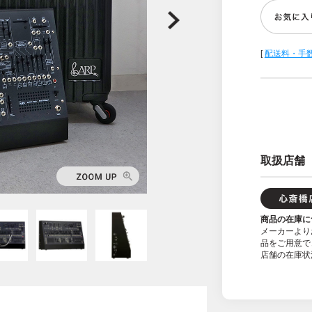
[
配送料・手
取扱店舗
商品の在庫に
メーカーより
品をご用意で
店舗の在庫状