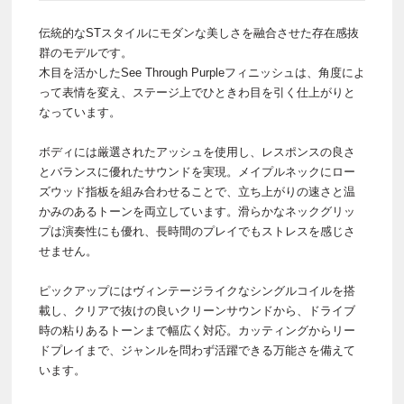
伝統的なSTスタイルにモダンな美しさを融合させた存在感抜
群のモデルです。
木目を活かしたSee Through Purpleフィニッシュは、角度によ
って表情を変え、ステージ上でひときわ目を引く仕上がりと
なっています。
ボディには厳選されたアッシュを使用し、レスポンスの良さ
とバランスに優れたサウンドを実現。メイプルネックにロー
ズウッド指板を組み合わせることで、立ち上がりの速さと温
かみのあるトーンを両立しています。滑らかなネックグリッ
プは演奏性にも優れ、長時間のプレイでもストレスを感じさ
せません。
ピックアップにはヴィンテージライクなシングルコイルを搭
載し、クリアで抜けの良いクリーンサウンドから、ドライブ
時の粘りあるトーンまで幅広く対応。カッティングからリー
ドプレイまで、ジャンルを問わず活躍できる万能さを備えて
います。