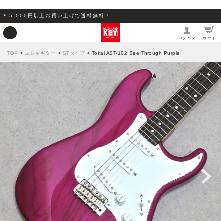
5,000円以上お買い上げで送料無料！
ログイン
カート
TOP
>
エレキギター
>
STタイプ
> Tokai AST-102 See Through Purple