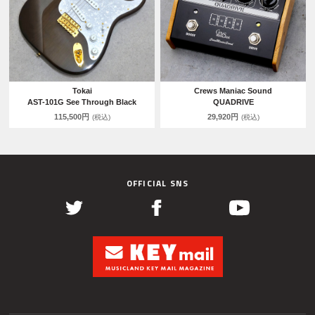
Tokai
Crews Maniac Sound
AST-101G See Through Black
QUADRIVE
115,500円
29,920円
(税込)
(税込)
OFFICIAL SNS