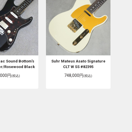
iac Sound
Bottom's
Suhr
Mateus Asato Signature
er/Rosewood Black
CLT W SS #82395
,000円
748,000円
(税込)
(税込)