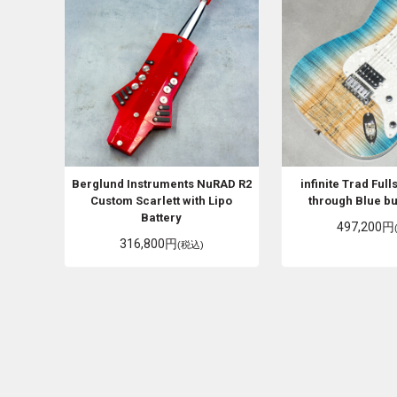
Berglund Instruments
NuRAD R2
infinite
Trad Full
Custom Scarlett with Lipo
through Blue bu
Battery
497,200円
316,800円
(税込)