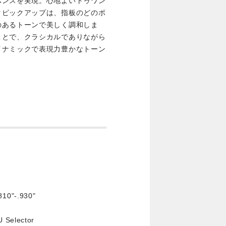
ポンスを実現。心地よいトゥワン
クピックアップは、指板のどのポ
のあるトーンで美しく調和しま
ことで、クラシカルでありながら
イナミックで表現力豊かなトーン
810"-.930"
U Selector