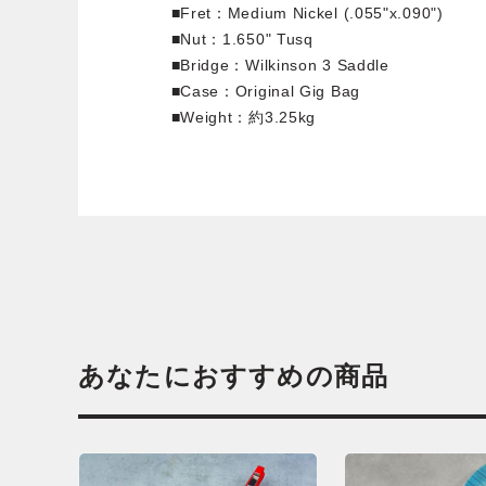
■Fret：Medium Nickel (.055"x.090")
■Nut：1.650" Tusq
■Bridge：Wilkinson 3 Saddle
■Case：Original Gig Bag
■Weight：約3.25kg
あなたにおすすめの商品