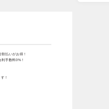
分割払いがお得！
金利手数料0%！
ます！