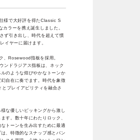
様で大好評を得たClassic S
のカラフルなカラーを携え誕生しました。
余さず引き出し、時代を超えて慣
プレイヤーに届けます。
eネック、Rosewood指板を採用。
コンパウンドラジアス指板は、ネック
ベルのような煌びやかなトーンか
変幻自在に奏でます。時代を象徴
ティとプレイアビリティを融合さ
でる様な優しいピッキングから激し
します。数十年にわたりロック、
的なトーンを生み出すために最適
プは、特徴的なスナップ感とパン