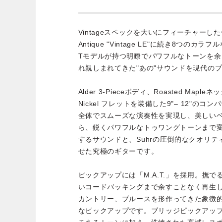
Vintageスペックを大いにフィーチャーした仕
Antique "Vintage LE"に続き8つ
Tモデルが持つ明瞭でパワフルなトーンを
れ親しまれてきた"あの"サウンドを現代の
Alder 3-Pieceボディ、Roasted Mapl
Nickel フレットを装備した9"– 12"の
全体でスムーズな演奏性を実現し、美しい
ら、鋭くパワフルなトゥワングトーンまで
するサウンドと、Suhrの圧倒的なクオリ
せた究極のギターです。
ピックアップには「M.A.T.」を採用。撫
いコードバッキングまで余すことなく再生
カントリー、ブルースを形作ってきた象徴
なピックアップです。ブリッジピックアッ