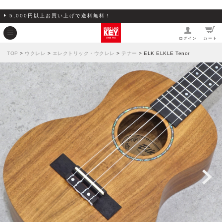
5,000円以上お買い上げで送料無料！
ログイン
カート
TOP
>
ウクレレ
>
エレクトリック・ウクレレ
>
テナー
> ELK ELKLE Tenor