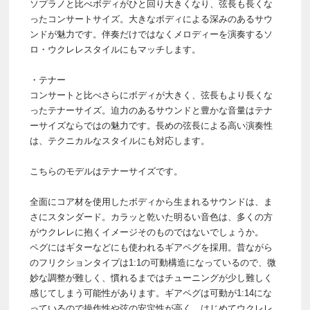
ソプラノと比べボディがひと回り大きくなり、弦長も長くな
ったコンサートサイズ。大きなボディによる深みのあるサウ
ンドが魅力です。伴奏だけではなくメロディーを演奏するソ
ロ・ウクレレスタイルにもマッチします。
・テナー
コンサートと比べさらにボディが大きく、弦長もより長くな
ったテナーサイズ。迫力のあるサウンドと豊かな音量はテナ
ーサイズならではの魅力です。長めの弦長による高い演奏性
は、テクニカルなスタイルにも対応します。
こちらのモデルはテナーサイズです。
全面にコア材を使用したボディから生まれるサウンドは、ま
さにスタンダード。カラッと乾いた明るい音色は、多くの方
がウクレレに抱くイメージそのものではないでしょうか。
ペグにはギターなどにも使われるギアペグを採用。昔ながら
のフリクションタイプは1:1の可動構造になっているので、微
妙な調整が難しく、慣れるまではチューニングが少し難しく
感じてしまう可能性があります。ギアペグは可動が1:14にな
っているので操作性や弦の安定性が高く、はじめてウクレレ