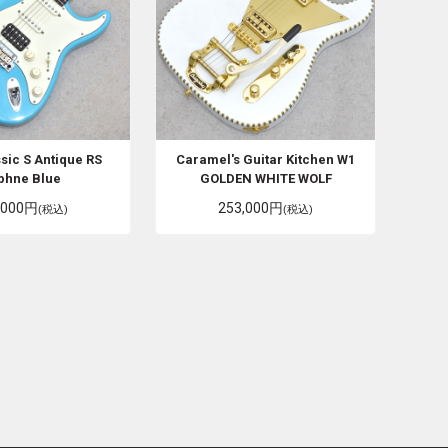
sic S Antique RS
Caramel's Guitar Kitchen
W1
phne Blue
GOLDEN WHITE WOLF
,000円
253,000円
(税込)
(税込)