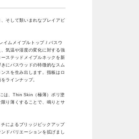
目、そして類いまれなプレイアビ
フレイムメイプルトップ / バスウ
え、気温や湿度の変化に対する強
ローステッドメイプルネックを新
響きにバスウッドの特徴的なスム
ランスを生み出します。指板はロ
類をラインナップ。
ターには、Thin Skin（極薄）ポリ塗
な限り薄くすることで、鳴りとサ
イッチによるブリッジピックアップ
ウンドバリエーションを拡げまし