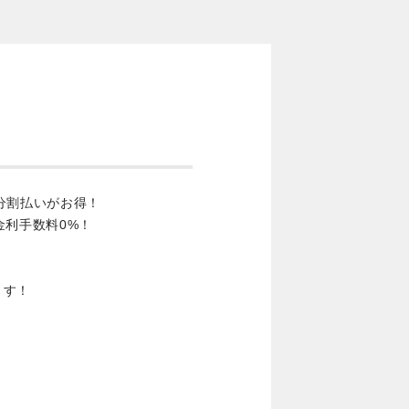
分割払いがお得！
金利手数料0%！
ます！