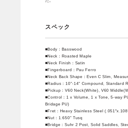
た。
スペック
■Body：Basswood
■Neck：Roasted Maple
■Neck Finish：Satin
■Fingerboard：Pau Ferro
■Neck Back Shape：Even C Slim, Measure
■Radius：10"-14" Compound, Standard R
■Pickup：V60 Neck(White), V60 Middle(Wh
■Control：1 x Volume, 1 x Tone, 5-way PU 
Bridage PU)
■Fret：Heavy Stainless Steel (.051″x.108
■Nut：1.650" Tusq
■Bridge：Suhr 2 Post, Solid Saddles, Ste