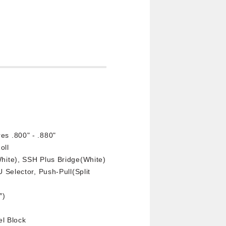
s .800" - .880"
oll
ite), SSH Plus Bridge(White)
Selector, Push-Pull(Split
″)
el Block