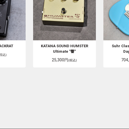
ACKRAT
KATANA SOUND
HUMSTER
Suhr
Clas
Ultimate "響"
Da
(税込)
25,300円
704
(税込)