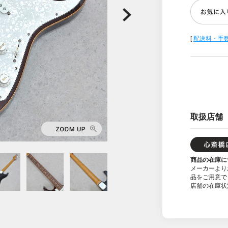
[
配送料・手
取扱店舗
商品の在庫に
メーカーより
品をご用意で
店舗の在庫状